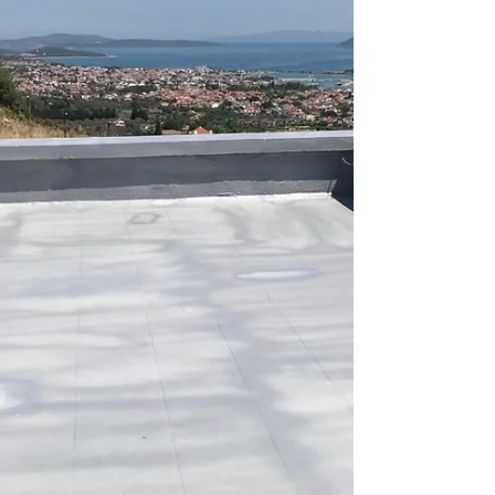
İZOLASYONU
Ataşehir teras izolasyonu, su ve ısı izolasyonu
olarak ayrı ayrı veya iki uygulamaya da ihtiyaç
varsa birbirini tamamlayan şekilde...