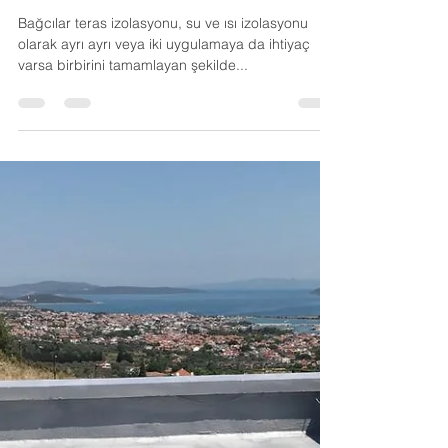
Muğla Poliüretan
27 Haz 2021
1 dakikada okunur
BAĞCILAR TERAS
İZOLASYONU
Bağcılar teras izolasyonu, su ve ısı izolasyonu
olarak ayrı ayrı veya iki uygulamaya da ihtiyaç
varsa birbirini tamamlayan şekilde...