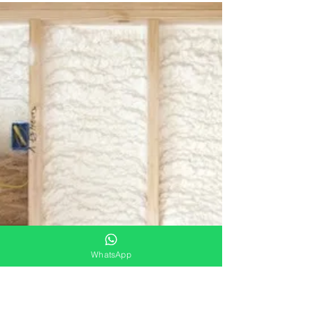
Muğla Poliüretan
27 Haz 2021
1 dakikada okunur
ARNAVUTKÖY TERAS
İZOLASYONU
Arnavutköy teras izolasyonu, su ve ısı izolasyonu
olarak ayrı ayrı veya iki uygulamaya da ihtiyaç
varsa birbirini tamamlayan şekilde...
WhatsApp