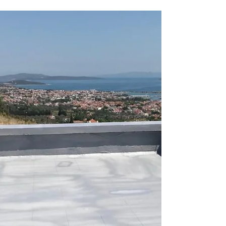
İZOLASYONU
Bahçelievler teras izolasyonu, su ve ısı izolasyonu
olarak ayrı ayrı veya iki uygulamaya da ihtiyaç
varsa birbirini tamamlayan şekilde...