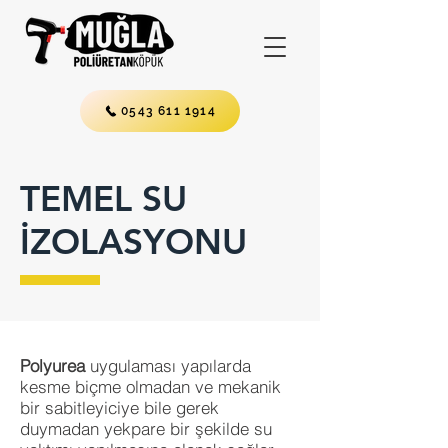
0543 611 1914
TEMEL SU
İZOLASYONU
Polyurea
uygulaması yapılarda
kesme biçme olmadan ve mekanik
bir sabitleyiciye bile gerek
duymadan yekpare bir şekilde su