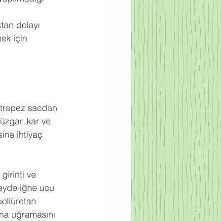
ktan dolayı 
ek için 
ak trapez sacdan 
rüzgar, kar ve 
ine ihtiyaç 
irinti ve 
zeyde iğne ucu 
oliüretan 
na uğramasını 