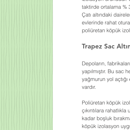
taktirde ortalama % 
Çatı altındaki dairel
evlerinde rahat otur
poliüretan köpük izo
Trapez Sac Altı
Depoların, fabrikaları
yapılmıştır. Bu sac h
yağmurun yol açtığı e
vardır.
Poliüretan köpük izo
çıkıntılara rahatlıkl
kadar boşluk bırakma
köpük izolasyon uyg