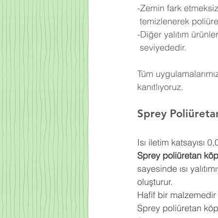
-Zemin fark etmeksiz
 temizlenerek poliü
-Diğer yalıtım ürünl
 seviyededir.
Tüm uygulamalarımızd
kanıtlıyoruz.
Sprey Poliüret
Isı iletim katsayısı 
Sprey poliüretan kö
sayesinde ısı yalıtım
oluşturur.
Hafif bir malzemedir
Sprey poliüretan kö