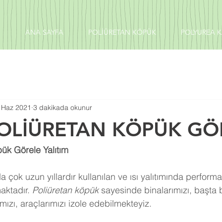
ANA SAYFA
POLİÜRETAN KÖPÜK
POLYUREA 
 Haz 2021
3 dakikada okunur
POLİÜRETAN KÖPÜK GÖ
ük Görele Yalıtım
 çok uzun yıllardır kullanılan ve ısı yalıtımında perform
aktadır. 
Poliüretan köpük
 sayesinde binalarımızı, başta 
ızı, araçlarımızı izole edebilmekteyiz.