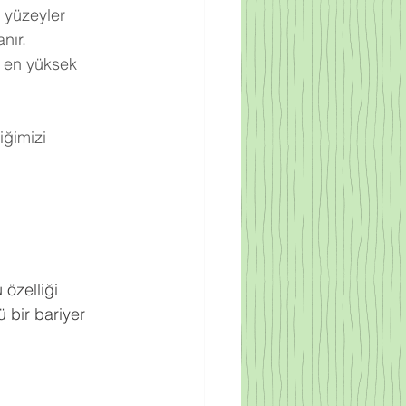
 yüzeyler 
nır.
 en yüksek 
ğimizi 
.
 özelliği 
 bir bariyer 