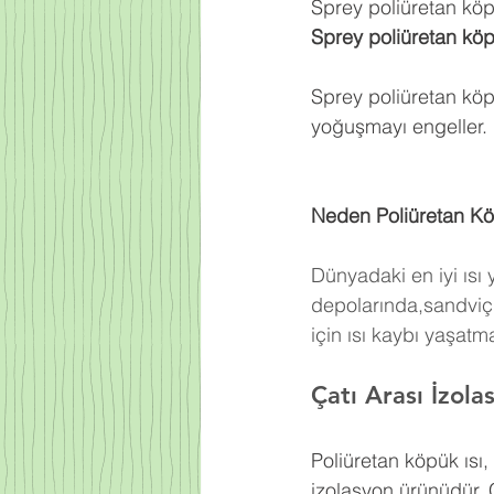
Sprey poliüretan köpü
Sprey poliüretan kö
Sprey poliüretan köp
yoğuşmayı engeller.
Neden Poliüretan Kö
Dünyadaki en iyi ısı
depolarında,sandviç 
için ısı kaybı yaşat
Çatı Arası İzol
Poliüretan köpük ısı
izolasyon ürünüdür. 