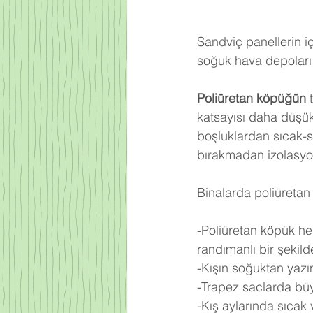
Sandviç panellerin iç
soğuk hava depoları 
Poliüretan köpüğün
 
katsayısı daha düşü
boşluklardan sıcak-
bırakmadan izolasyo
Binalarda poliüretan 
-Poliüretan köpük he
randımanlı bir şekilde 
-Kışın soğuktan yazı
-Trapez saclarda büy
-Kış aylarında sıcak