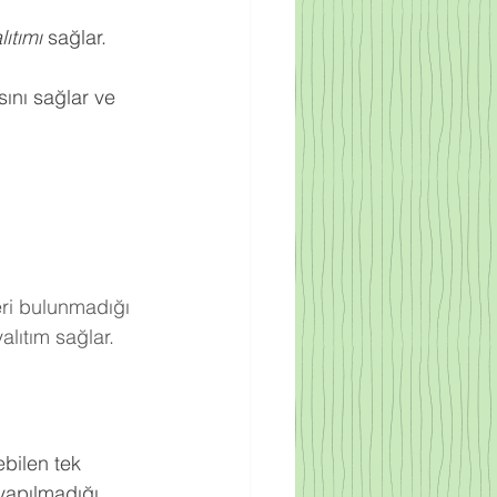
ıtımı
 sağlar.
ını sağlar ve 
eri bulunmadığı 
lıtım sağlar.
bilen tek 
yapılmadığı 