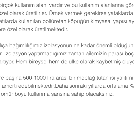
birçok kullanım alanı vardır ve bu kullanım alanlarına gö
 özel olarak üretilirler. Örnek vermek gerekirse yataklarda 
tılarda kullanılan poliüretan köpüğün kimyasal yapısı ayn
e özel olarak üretilmektedir.
dışa bağımlılığımız izolasyonun ne kadar önemli olduğunu
r. İzolasyon yaptırmadığımız zaman ailemizin parası boş
artıyor. Hem bireysel hem de ülke olarak kaybetmiş oluy
e başına 500-1000 lira arası bir meblağ tutan ısı yalıtımı
a amorti edebilmektedir.Daha sonraki yıllarda ortalama %
 ömür boyu kullanma şansına sahip olacaksınız. 