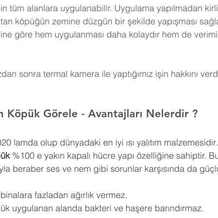
in tüm alanlara uygulanabilir. Uygulama yapılmadan kirli
retan köpüğün zemine düzgün bir şekilde yapışması sağla
erine göre hem uygulanması daha kolaydır hem de verimi
an sonra termal kamera ile yaptığımız işin hakkını verdi
an Köpük Görele 
- Avantajları Nelerdir ?
0,020 lamda olup dünyadaki en iyi ısı yalıtım malzemesidir
pük
 %100 e yakın kapalı hücre yapı özelliğine sahiptir. Bu
ıyla beraber ses ve nem gibi sorunlar karşısında da güçlü
 binalara fazladan ağırlık vermez.
pük uygulanan alanda bakteri ve haşere barındırmaz.