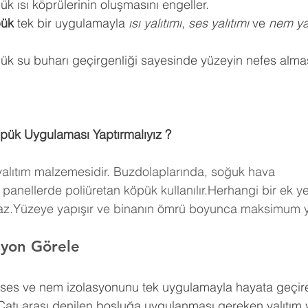
k ısı köprülerinin oluşmasını engeller.
pük
 tek bir uygulamayla 
ısı yalıtımı
, 
ses yalıtımı
 ve 
nem yal
ük su buharı geçirgenliği sayesinde yüzeyin nefes almas
pük Uygulaması Yaptırmalıyız ?
 yalıtım malzemesidir. Buzdolaplarında, soğuk hava 
panellerde poliüretan köpük kullanılır.Herhangi bir ek y
maz.Yüzeye yapışır ve binanın ömrü boyunca maksimum ya
asyon Görele
, ses ve nem izolasyonunu tek uygulamayla hayata geçire
Çatı arası denilen boşluğa uygulanması gereken yalıtım 