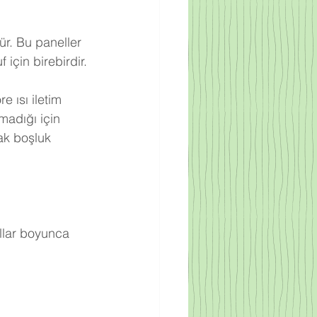
ür. Bu paneller 
için birebirdir.
 ısı iletim 
adığı için 
ak boşluk 
llar boyunca 