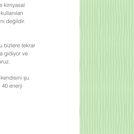
re kimyasal 
kullanılan 
ı değildir. 
 bizlere tekrar 
a gidiyor ve 
oruz.
 kendisini şu 
 40 enerji 