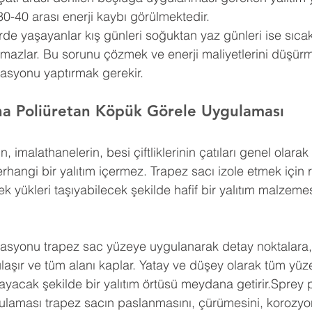
30-40 arası enerji kaybı görülmektedir.
erde yaşayanlar kış günleri soğuktan yaz günleri ise sıca
amazlar. Bu sorunu çözmek ve enerji maliyetlerini düşürm
lasyonu yaptırmak gerekir.
na Poliüretan Köpük Görele Uygulaması
n, imalathanelerin, besi çiftliklerinin çatıları genel olar
erhangi bir yalıtım içermez. Trapez sacı izole etmek için 
k yükleri taşıyabilecek şekilde hafif bir yalıtım malzemes
lasyonu trapez sac yüzeye uygulanarak detay noktalara, g
a ulaşır ve tüm alanı kaplar. Yatay ve düşey olarak tüm yü
yacak şekilde bir yalıtım örtüsü meydana getirir.Sprey p
ulaması trapez sacın paslanmasını, çürümesini, korozyo