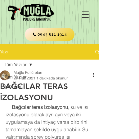
0543 611 1914
Yazı
Tüm Yazılar
Muğla Poliüretan
Tüm Yazılar
27 Haz 2021
1 dakikada okunur
BAĞCILAR TERAS
Isı Yalıtımı
İZOLASYONU
Bağcılar teras izolasyonu
, su ve ısı 
izolasyonu olarak ayrı ayrı veya iki 
uygulamaya da ihtiyaç varsa birbirini 
tamamlayan şekilde uygulanabilir. Su 
yalıtımında sprey polyurea ısı 