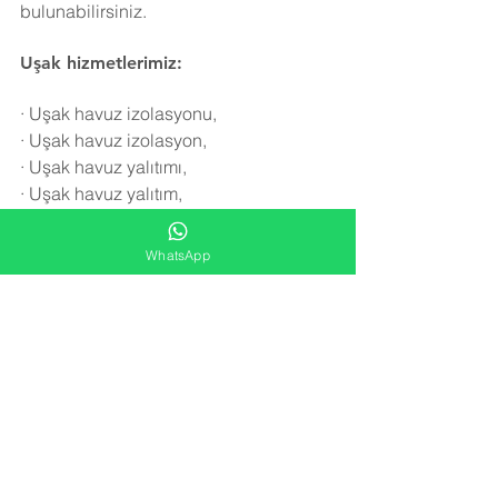
bulunabilirsiniz.
Uşak hizmetlerimiz:
·
Uşak havuz izolasyonu,
·
Uşak havuz izolasyon,
·
Uşak havuz yalıtımı,
·
Uşak havuz yalıtım,
·
Uşak havuz onarımı,
·
Uşak havuz tamiri,
WhatsApp
·
Uşak havuz yalıtım malzemesi,
·
Uşak havuz izolasyon malzemesi,
·
Uşak yüzme havuzu izolasyonu,
·
Uşak yüzme havuzu yalıtımı,
·
Uşak yüzme havuzu izolasyon,
·
Uşak yüzme havuzu yalıtım,
·
Uşak havuz onarım,
·
Uşak havuz tamir,
·
Uşak su deposu izolasyonu,