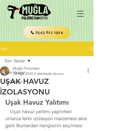
0543 611 1914
Yazı
Tüm Yazılar
Muğla Poliüretan
Tüm Yazılar
25 Ağu 2020
2 dakikada okunur
UŞAK HAVUZ
Isı Yalıtımı
İZOLASYONU
Uşak Havuz Yalıtımı
    Uşak 
havuz yalıtımı
 yapılırken 
onlarca farklı izolasyon malzemesi akla 
gelir. Bunlardan hangisinin seçilmesi 