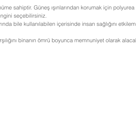
ünüme sahiptir. Güneş ışınlarından korumak için polyurea
gini seçebilirsiniz.
nda bile kullanılabilen içerisinde insan sağlığını etkile
arşılığını binanın ömrü boyunca memnuniyet olarak alacak