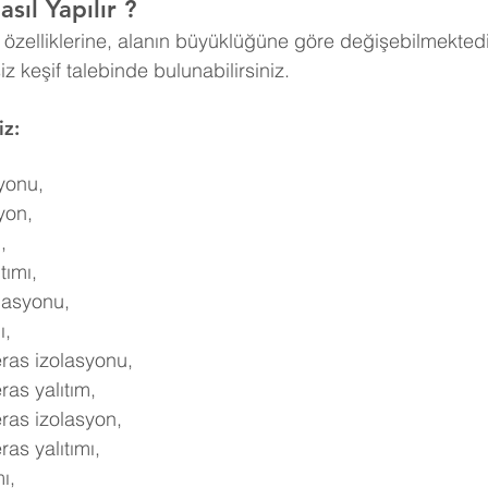
sıl Yapılır ?
n özelliklerine, alanın büyüklüğüne göre değişebilmektedi
tsiz keşif talebinde bulunabilirsiniz.
iz:
syonu,
yon,
,
tımı,
olasyonu,
ı,
teras izolasyonu,
eras yalıtım,
teras izolasyon,
ras yalıtımı,
ı,