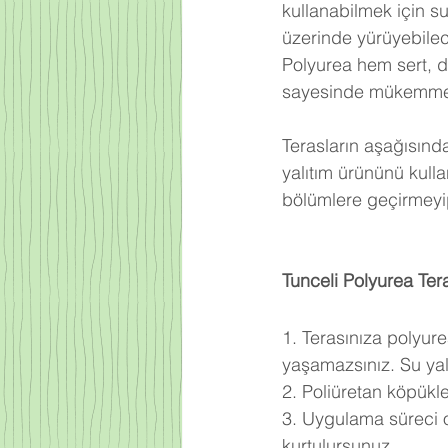
kullanabilmek için s
üzerinde yürüyebilec
Polyurea hem sert, d
sayesinde mükemmel b
Terasların aşağısınd
yalıtım ürününü kull
bölümlere geçirmeyip
Tunceli Polyurea Ter
1. Terasınıza polyur
yaşamazsınız. Su yalı
2. Poliüretan köpükl
3. Uygulama süreci o
kurtulursunuz.