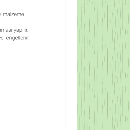
ek malzeme 
ması yapılır.
i engellenir.