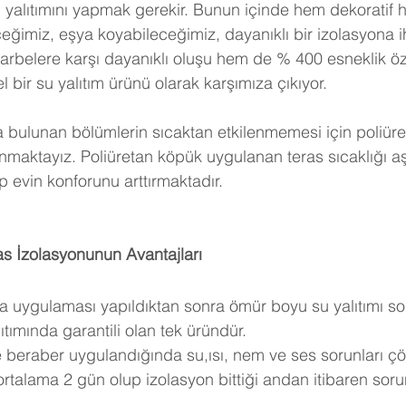
u yalıtımını yapmak gerekir. Bunun içinde hem dekoratif
eğimiz, eşya koyabileceğimiz, dayanıklı bir izolasyona ih
arbelere karşı dayanıklı oluşu hem de % 400 esneklik öze
ir su yalıtım ürünü olarak karşımıza çıkıyor. 
a bulunan bölümlerin sıcaktan etkilenmemesi için poliüre
anmaktayız. Poliüretan köpük uygulanan teras sıcaklığı a
 evin konforunu arttırmaktadır.
as İzolasyonunun Avantajları
ea uygulaması yapıldıktan sonra ömür boyu su yalıtımı so
tımında garantili olan tek üründür.
e beraber uygulandığında su,ısı, nem ve ses sorunları çö
rtalama 2 gün olup izolasyon bittiği andan itibaren sor