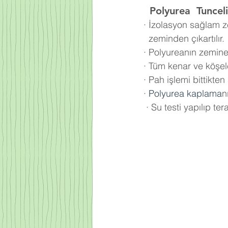
  Polyurea
 Tunceli
·
İzolasyon sağlam z
  zeminden çıkartılır.
·
Polyureanın zemine 
·
Tüm kenar ve köşele
·
Pah işlemi bittikte
·
Polyurea kaplama
n
·
Su testi yapılıp tera