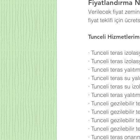
Fiyatlandırma Na
Verilecek fiyat zemi
fiyat teklifi için ücre
Tunceli Hizmetlerim
·
Tunceli teras izola
·
Tunceli teras izolas
·
Tunceli teras yalıtım
·
Tunceli teras su yalı
·
Tunceli teras su iz
·
Tunceli teras yalıtım
·
Tunceli gezilebilir 
·
Tunceli gezilebilir t
·
Tunceli gezilebilir 
·
Tunceli gezilebilir te
·
Tunceli teras onarım