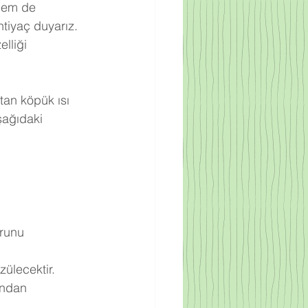
 hem de 
tiyaç duyarız. 
lliği 
tan köpük ısı 
şağıdaki 
runu 
zülecektir.
undan 