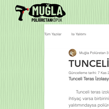
Tüm Yazılar
Isı Yalıtımı
Muğla Poliüretan
3
TUNCEL
Güncelleme tarihi:
7 Kas 
Tunceli Teras İzolasy
      Tunceli teras izolasyonu, su ve ısı izolasyonu olarak ayrı ayrı veya iki uygulamaya da 
ihtiyaç varsa birbiri
yalıtımındaysa poliür