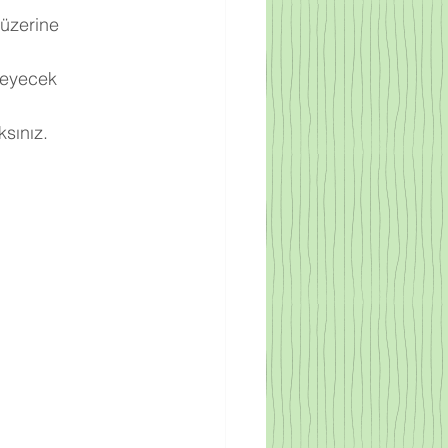
 üzerine 
meyecek 
sınız.