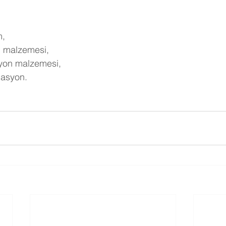
m,
ım malzemesi,
syon malzemesi,
lasyon.