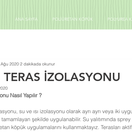
ANA SAYFA
POLİÜRETAN KÖPÜK
POLYUREA 
 Ağu 2020
2 dakikada okunur
İ TERAS İZOLASYONU
2020
onu Nasıl Yapılır ?
ni tamamlayan şekilde uygulanabilir. Su yalıtımında sprey 
etan köpük uygulamalarını kullanmaktayız. Terasları aktif 