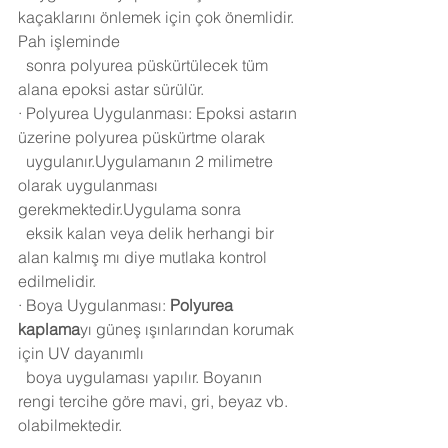
kaçaklarını önlemek için çok önemlidir. 
Pah işleminde 
  sonra polyurea püskürtülecek tüm 
alana epoksi astar sürülür.
·
Polyurea Uygulanması: Epoksi astarın 
üzerine polyurea püskürtme olarak 
  uygulanır.Uygulamanın 2 milimetre 
olarak uygulanması 
gerekmektedir.Uygulama sonra 
  eksik kalan veya delik herhangi bir 
alan kalmış mı diye mutlaka kontrol 
edilmelidir.
·
Boya Uygulanması: 
Polyurea 
kaplama
yı güneş ışınlarından korumak 
için UV dayanımlı 
  boya uygulaması yapılır. Boyanın 
rengi tercihe göre mavi, gri, beyaz vb. 
olabilmektedir.