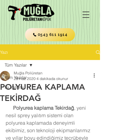
0543 611 1914
Yazı
Tüm Yazılar
Muğla Poliüretan
Tüm Yazılar
28 Haz 2020
4 dakikada okunur
POLYUREA KAPLAMA
Isı Yalıtımı
TEKİRDAĞ
Polyurea kaplama Tekirdağ
, yeni 
nesil sprey yalıtım sistemi olan 
polyurea kaplamada deneyimli 
ekibimiz, son teknoloji ekipmanlarımız 
ve yıllar boyu edindiğimiz tecrübeyle 