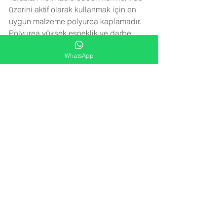
üzerini aktif olarak kullanmak için en 
uygun malzeme polyurea kaplamadır. 
Polyurea yüksek esneklik ve darbe 
dayanımı sayesinde terasların aktif 
WhatsApp
olarak kullanılmasını sağlar. Üzerinde 
yürüyerek veya herhangi bir aktivitede 
bulunarak izolasyona zarar verilemez.
Teras ve çatılarda su izolasyonu 
uygulanmazsa zamanla aşağı katlara 
su yürüme yapar ve küf, kabarıklık, su 
damlaması gibi sorunlar oluşur. 
Polyurea kaplama
 teknolojisi, su 
yalıtımı uygulaması olarak teraslarda 
gerek tabliye betonun üzerine ve 
fayans üzerine rahatlıkla uygulanabilir. 
Polyurea kaplama
, yüksek esneklik 
özelliği sayesinde teraslarda 