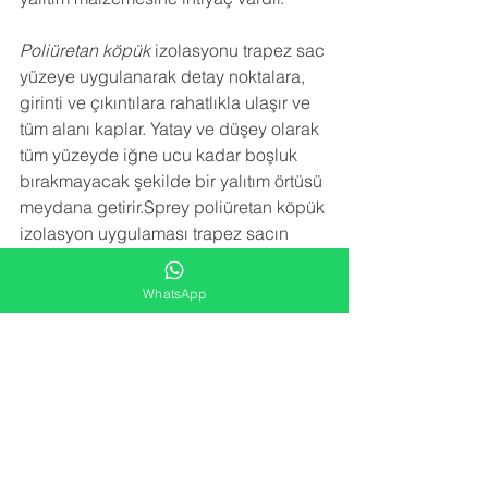
Poliüretan köpük
 izolasyonu trapez sac 
yüzeye uygulanarak detay noktalara, 
girinti ve çıkıntılara rahatlıkla ulaşır ve 
tüm alanı kaplar. Yatay ve düşey olarak 
tüm yüzeyde iğne ucu kadar boşluk 
bırakmayacak şekilde bir yalıtım örtüsü 
meydana getirir.Sprey poliüretan köpük 
izolasyon uygulaması trapez sacın 
paslanmasını, çürümesini, korozyona 
uğramasını engeller. Sac birleşim 
WhatsApp
noktalarındaki vida deliklerinden 
kaçan su sızıntılarını engeller.
NEDEN BİZİ TERCİH ETMELİSİNİZ
 ?
-YARATICI FİKİRLER