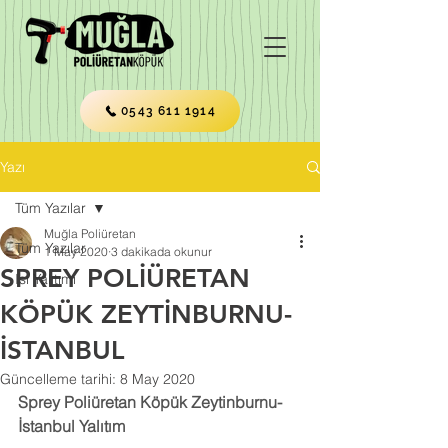
0543 611 1914
Yazı
Tüm Yazılar
Muğla Poliüretan
Tüm Yazılar
1 May 2020
3 dakikada okunur
SPREY POLİÜRETAN
Isı Yalıtımı
KÖPÜK ZEYTİNBURNU-
İSTANBUL
Güncelleme tarihi:
8 May 2020
Sprey Poliüretan Köpük Zeytinburnu-
İstanbul Yalıtım