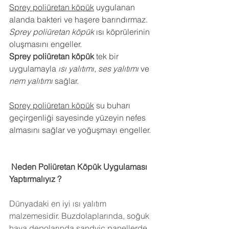
Sprey poliüretan köpük
 uygulanan 
alanda bakteri ve haşere barındırmaz.
Sprey poliüretan köpük
 ısı köprülerinin 
oluşmasını engeller.
Sprey poliüretan köpük
 tek bir 
uygulamayla 
ısı yalıtımı
, 
ses yalıtımı
 ve 
nem yalıtımı
 sağlar.
Sprey poliüretan köpük
 su buharı 
geçirgenliği sayesinde yüzeyin nefes 
almasını sağlar ve yoğuşmayı engeller.
 Neden Poliüretan Köpük Uygulaması 
Yaptırmalıyız ?
Dünyadaki en iyi ısı yalıtım 
malzemesidir. Buzdolaplarında, soğuk 
hava depolarında,sandviç panellerde 