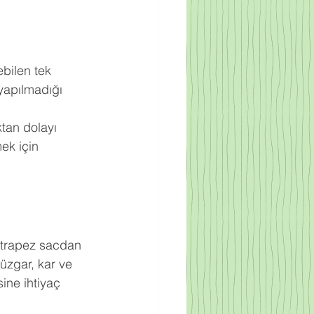
bilen tek 
yapılmadığı 
ktan dolayı 
ek için 
ak trapez sacdan 
rüzgar, kar ve 
ine ihtiyaç 