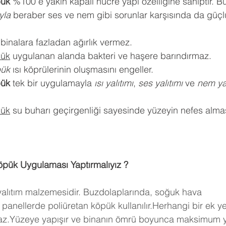
pük
 %100 e yakın kapalı hücre yapı özelliğine sahiptir. Bu
ıyla
 beraber ses ve nem gibi sorunlar karşısında da güçlü
 binalara fazladan ağırlık vermez.
pük
 uygulanan alanda bakteri ve haşere barındırmaz.
pük
 ısı köprülerinin oluşmasını engeller.
pük
 tek bir uygulamayla 
ısı yalıtımı
, 
ses yalıtımı
 ve 
nem yal
pük
 su buharı geçirgenliği sayesinde yüzeyin nefes almas
öpük Uygulaması Yaptırmalıyız ?
 yalıtım malzemesidir. Buzdolaplarında, soğuk hava 
panellerde poliüretan köpük kullanılır.Herhangi bir ek y
maz.Yüzeye yapışır ve binanın ömrü boyunca maksimum ya