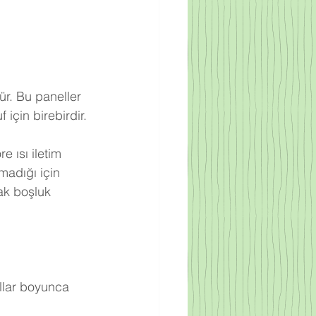
ür. Bu paneller 
için birebirdir.
 ısı iletim 
adığı için 
ak boşluk 
llar boyunca 