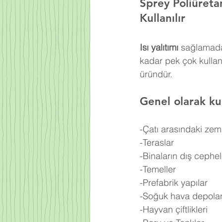
Sprey Poliüret
Kullanılır
Isı yalıtımı
 sağlamada
kadar pek çok kulla
üründür.
Genel olarak kul
-Çatı arasındaki zem
-Teraslar
-Binaların dış cephel
-Temeller
-Prefabrik yapılar
-Soğuk hava depolar
-Hayvan çiftlikleri