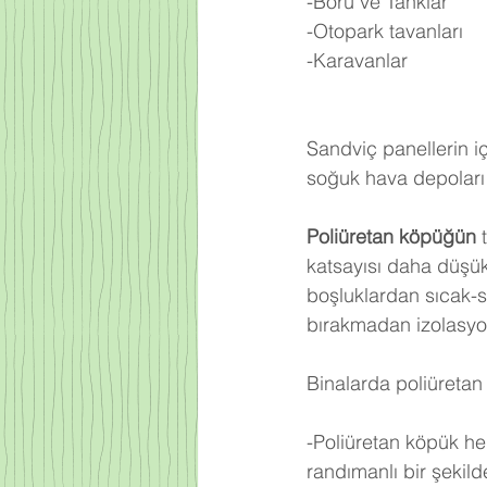
-Boru ve Tanklar
-Otopark tavanları
-Karavanlar
Sandviç panellerin iç
soğuk hava depoları 
Poliüretan köpüğün
 
katsayısı daha düşü
boşluklardan sıcak-
bırakmadan izolasyo
Binalarda poliüretan 
-Poliüretan köpük he
randımanlı bir şekilde 