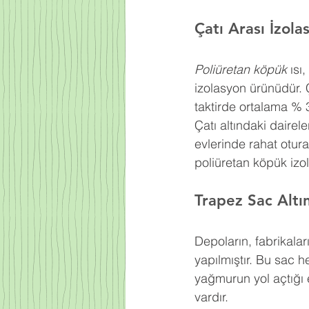
Çatı Arası İzola
Poliüretan köpük
 ıs
izolasyon ürünüdür. 
taktirde ortalama % 
Çatı altındaki dairel
evlerinde rahat otur
poliüretan köpük izo
Trapez Sac Altı
Depoların, fabrikaları
yapılmıştır. Bu sac h
yağmurun yol açtığı e
vardır.