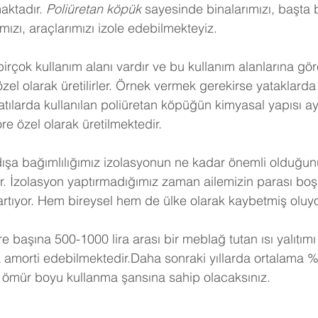
aktadır. 
Poliüretan köpük
 sayesinde binalarımızı, başta 
ızı, araçlarımızı izole edebilmekteyiz.
birçok kullanım alanı vardır ve bu kullanım alanlarına gö
 özel olarak üretilirler. Örnek vermek gerekirse yataklarda 
tılarda kullanılan poliüretan köpüğün kimyasal yapısı ayn
e özel olarak üretilmektedir.
dışa bağımlılığımız izolasyonun ne kadar önemli olduğunu
r. İzolasyon yaptırmadığımız zaman ailemizin parası boş
artıyor. Hem bireysel hem de ülke olarak kaybetmiş oluy
e başına 500-1000 lira arası bir meblağ tutan ısı yalıtımı
a amorti edebilmektedir.Daha sonraki yıllarda ortalama %
 ömür boyu kullanma şansına sahip olacaksınız. 