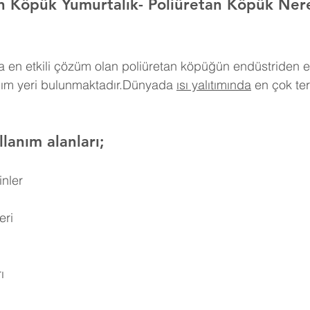
an Köpük 
Yumurtalık
- Poliüretan Köpük Ner
 en etkili çözüm olan poliüretan köpüğün endüstriden e
nım yeri bulunmaktadır.Dünyada 
ısı yalıtımında
 en çok ter
lanım alanları;
inler
eri
ı