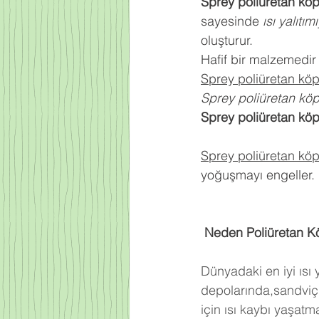
Sprey poliüretan kö
sayesinde 
ısı yalıtım
oluşturur.
Hafif bir malzemedir
Sprey poliüretan kö
Sprey poliüretan kö
Sprey poliüretan kö
Sprey poliüretan kö
yoğuşmayı engeller.
 Neden Poliüretan K
Dünyadaki en iyi ısı
depolarında,sandviç 
için ısı kaybı yaşat