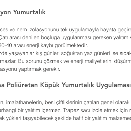
syon 
Yumurtalık
ı, ses ve nem izolasyonunu tek uygulamayla hayata geçire
Çatı arası denilen boşluğa uygulanması gereken yalıtım 
30-40 arası enerji kaybı görülmektedir.
erde yaşayanlar kış günleri soğuktan yaz günleri ise sıca
amazlar. Bu sorunu çözmek ve enerji maliyetlerini düşürm
lasyonu yaptırmak gerekir.
na Poliüretan Köpük 
Yumurtalık 
Uygulaması
n, imalathanelerin, besi çiftliklerinin çatıları genel olar
erhangi bir yalıtım içermez. Trapez sacı izole etmek için 
k yükleri taşıyabilecek şekilde hafif bir yalıtım malzemes