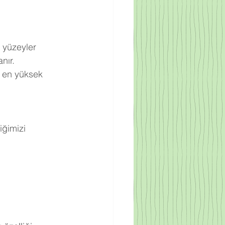
 yüzeyler 
nır.
 en yüksek 
ğimizi 
.