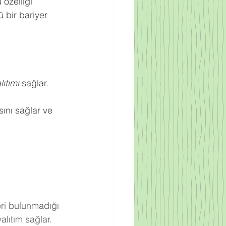
 özelliği 
 bir bariyer 
ıtımı
 sağlar.
ını sağlar ve 
eri bulunmadığı 
lıtım sağlar.