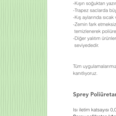
-Kışın soğuktan yazı
-Trapez saclarda büy
-Kış aylarında sıcak
-Zemin fark etmeksiz
 temizlenerek poliü
-Diğer yalıtım ürünl
 seviyededir.
Tüm uygulamalarımızd
kanıtlıyoruz.
Sprey Poliüret
Isı iletim katsayısı 