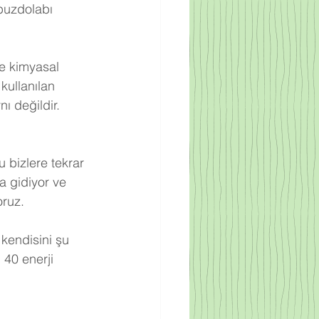
buzdolabı 
re kimyasal 
kullanılan 
ı değildir. 
 bizlere tekrar 
a gidiyor ve 
oruz.
 kendisini şu 
 40 enerji 