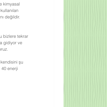
re kimyasal 
kullanılan 
ı değildir. 
 bizlere tekrar 
a gidiyor ve 
oruz.
 kendisini şu 
 40 enerji 