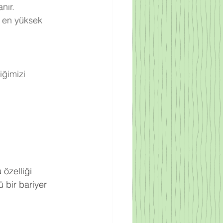
nır.
 en yüksek 
ğimizi 
.
 özelliği 
 bir bariyer 