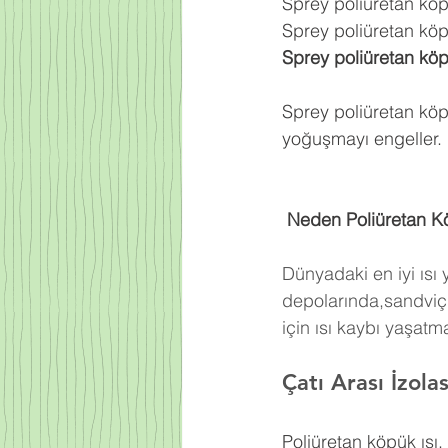
Sprey poliüretan kö
Sprey poliüretan köpü
Sprey poliüretan kö
Sprey poliüretan köp
yoğuşmayı engeller.
 Neden Poliüretan K
Dünyadaki en iyi ısı
depolarında,sandviç 
için ısı kaybı yaşat
Çatı Arası İzol
Poliüretan köpük ısı