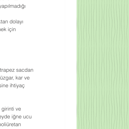
yapılmadığı 
ktan dolayı 
ek için 
ak trapez sacdan 
rüzgar, kar ve 
ine ihtiyaç 
irinti ve 
zeyde iğne ucu 
oliüretan 