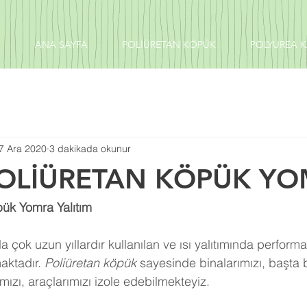
ANA SAYFA
POLİÜRETAN KÖPÜK
POLYUREA 
7 Ara 2020
3 dakikada okunur
POLİÜRETAN KÖPÜK Y
pük Yomra Yalıtım
 çok uzun yıllardır kullanılan ve ısı yalıtımında perform
aktadır. 
Poliüretan köpük
 sayesinde binalarımızı, başta 
ızı, araçlarımızı izole edebilmekteyiz.