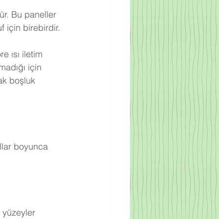
ür. Bu paneller 
için birebirdir.
 ısı iletim 
adığı için 
ak boşluk 
llar boyunca 
 yüzeyler 