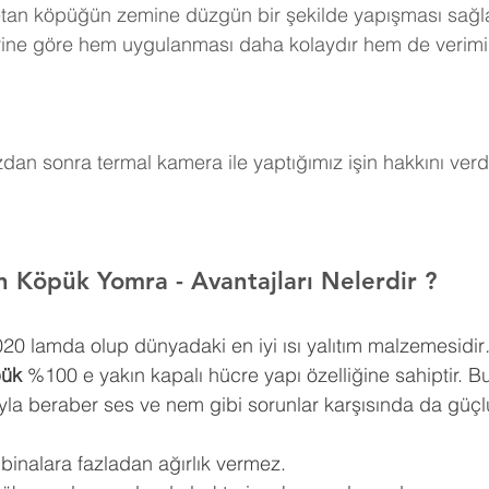
retan köpüğün zemine düzgün bir şekilde yapışması sağla
erine göre hem uygulanması daha kolaydır hem de verimi
an sonra termal kamera ile yaptığımız işin hakkını verdi
an Köpük Yomra 
- Avantajları Nelerdir ?
0,020 lamda olup dünyadaki en iyi ısı yalıtım malzemesidir
pük
 %100 e yakın kapalı hücre yapı özelliğine sahiptir. Bu
ıyla beraber ses ve nem gibi sorunlar karşısında da güçlü
 binalara fazladan ağırlık vermez.