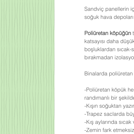
Sandviç panellerin iç
soğuk hava depoları 
Poliüretan köpüğün
 
katsayısı daha düşü
boşluklardan sıcak-
bırakmadan izolasyo
Binalarda poliüretan 
-Poliüretan köpük he
randımanlı bir şekilde 
-Kışın soğuktan yazı
-Trapez saclarda büy
-Kış aylarında sıcak
-Zemin fark etmeksiz