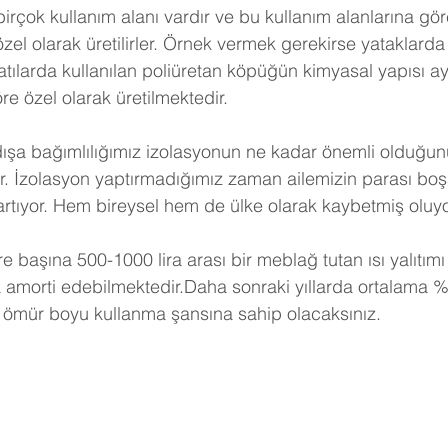
birçok kullanım alanı vardır ve bu kullanım alanlarına gö
 özel olarak üretilirler. Örnek vermek gerekirse yataklarda 
tılarda kullanılan poliüretan köpüğün kimyasal yapısı ayn
e özel olarak üretilmektedir.
dışa bağımlılığımız izolasyonun ne kadar önemli olduğunu
r. İzolasyon yaptırmadığımız zaman ailemizin parası boş
artıyor. Hem bireysel hem de ülke olarak kaybetmiş oluy
e başına 500-1000 lira arası bir meblağ tutan ısı yalıtımı
a amorti edebilmektedir.Daha sonraki yıllarda ortalama %
 ömür boyu kullanma şansına sahip olacaksınız. 