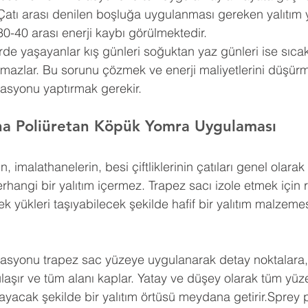
Çatı arası denilen boşluğa uygulanması gereken yalıtım 
30-40 arası enerji kaybı görülmektedir.
erde yaşayanlar kış günleri soğuktan yaz günleri ise sıca
amazlar. Bu sorunu çözmek ve enerji maliyetlerini düşürm
lasyonu yaptırmak gerekir.
ına Poliüretan Köpük Yomra Uygulaması
n, imalathanelerin, besi çiftliklerinin çatıları genel olar
erhangi bir yalıtım içermez. Trapez sacı izole etmek için 
k yükleri taşıyabilecek şekilde hafif bir yalıtım malzemes
lasyonu trapez sac yüzeye uygulanarak detay noktalara, g
a ulaşır ve tüm alanı kaplar. Yatay ve düşey olarak tüm yü
yacak şekilde bir yalıtım örtüsü meydana getirir.Sprey p