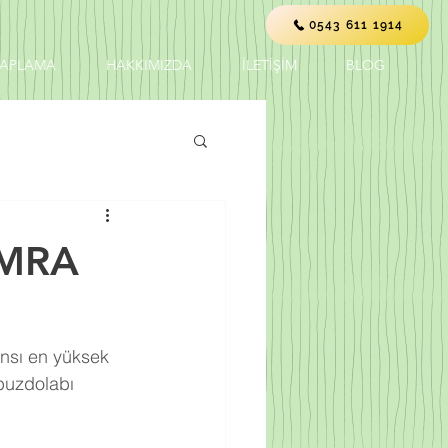
0543 611 1914
KAPLAMA
HAKKIMIZDA
İLETİŞİM
BLOG
OMRA
ansı en yüksek 
buzdolabı 