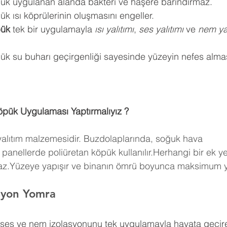
pük uygulanan alanda bakteri ve haşere barındırmaz.
k ısı köprülerinin oluşmasını engeller.
pük
 tek bir uygulamayla 
ısı yalıtımı
, 
ses yalıtımı
 ve 
nem yal
ük su buharı geçirgenliği sayesinde yüzeyin nefes almas
öpük Uygulaması Yaptırmalıyız ?
 yalıtım malzemesidir. Buzdolaplarında, soğuk hava 
panellerde poliüretan köpük kullanılır.Herhangi bir ek y
maz.Yüzeye yapışır ve binanın ömrü boyunca maksimum ya
asyon Yomra
, ses ve nem izolasyonunu tek uygulamayla hayata geçire