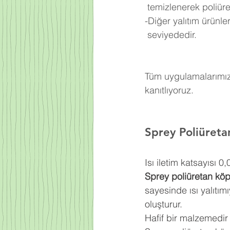
 temizlenerek poliü
-Diğer yalıtım ürünl
 seviyededir.
Tüm uygulamalarımızd
kanıtlıyoruz.
Sprey Poliüret
Isı iletim katsayısı 
Sprey poliüretan kö
sayesinde ısı yalıtım
oluşturur.
Hafif bir malzemedir