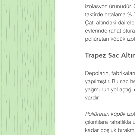
izolasyon ürünüdür. 
taktirde ortalama % 
Çatı altındaki dairel
evlerinde rahat otur
poliüretan köpük izo
Trapez Sac Alt
Depoların, fabrikaları
yapılmıştır. Bu sac h
yağmurun yol açtığı e
vardır.
Poliüretan köpük
 izo
çıkıntılara rahatlıkl
kadar boşluk bırakma