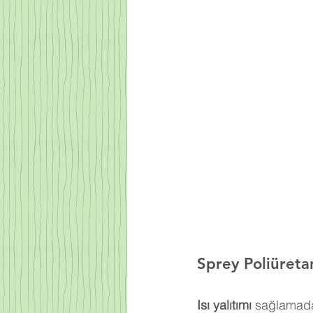
Sprey Poliüret
Isı yalıtımı
 sağlamada