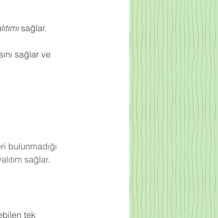
ıtımı
 sağlar.
ını sağlar ve 
eri bulunmadığı 
lıtım sağlar.
bilen tek 