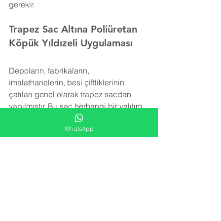
gerekir.
Trapez Sac Altına Poliüretan 
Köpük Yıldızeli Uygulaması
Depoların, fabrikaların, 
imalathanelerin, besi çiftliklerinin 
çatıları genel olarak trapez sacdan 
yapılmıştır. Bu sac herhangi bir yalıtım 
içermez. Trapez sacı izole etmek için 
WhatsApp
rüzgar, kar ve yağmurun yol açtığı ek 
yükleri taşıyabilecek şekilde hafif bir 
yalıtım malzemesine ihtiyaç vardır.
Poliüretan köpük izolasyonu trapez sac 
yüzeye uygulanarak detay noktalara, 
girinti ve çıkıntılara rahatlıkla ulaşır ve 
tüm alanı kaplar. Yatay ve düşey olarak 