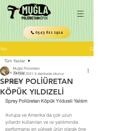
0543 611 1914
Yazı
Tüm Yazılar
Muğla Poliüretan
Tüm Yazılar
24 Oca 2021
3 dakikada okunur
SPREY POLİÜRETAN
Isı Yalıtımı
KÖPÜK YILDIZELİ
Sprey Poliüretan Köpük Yıldızeli Yalıtım
Avrupa ve Amerika’da çok uzun 
yıllardır kullanılan ve ısı yalıtımında 
performansı en yüksek ürün olarak öne 