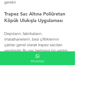
gerekir.
Trapez Sac Altına Poliüretan 
Köpük Ulukışla Uygulaması
Depoların, fabrikaların, 
imalathanelerin, besi çiftliklerinin 
çatıları genel olarak trapez sacdan 
yapılmıştır. Bu sac herhangi bir yalıtım 
içermez. Trapez sacı izole etmek için 
WhatsApp
rüzgar, kar ve yağmurun yol açtığı ek 
yükleri taşıyabilecek şekilde hafif bir 
yalıtım malzemesine ihtiyaç vardır.
Poliüretan köpük izolasyonu trapez sac 
yüzeye uygulanarak detay noktalara, 
girinti ve çıkıntılara rahatlıkla ulaşır ve 
tüm alanı kaplar. Yatay ve düşey olarak 