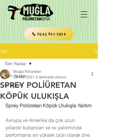
0543 611 1914
Yazı
Tüm Yazılar
Muğla Poliüretan
Tüm Yazılar
28 Mar 2021
3 dakikada okunur
SPREY POLİÜRETAN
Isı Yalıtımı
KÖPÜK ULUKIŞLA
Sprey Poliüretan Köpük Ulukışla Yalıtım
Avrupa ve Amerika’da çok uzun 
yıllardır kullanılan ve ısı yalıtımında 
performansı en yüksek ürün olarak öne 