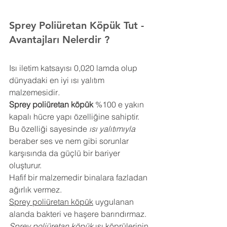
Sprey Poliüretan Köpük 
Tut
- 
Avantajları Nelerdir ?
Isı iletim katsayısı 0,020 lamda olup 
dünyadaki en iyi ısı yalıtım 
malzemesidir
.
Sprey poliüretan köpük
 %100 e yakın 
kapalı hücre yapı özelliğine sahiptir. 
Bu özelliği sayesinde 
ısı yalıtımıyla
beraber ses ve nem gibi sorunlar 
karşısında da güçlü bir bariyer 
oluşturur.
Hafif bir malzemedir binalara fazladan 
ağırlık vermez.
Sprey poliüretan köpük
 uygulanan 
alanda bakteri ve haşere barındırmaz.
Sprey poliüretan köpük
 ısı köprülerinin 