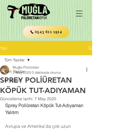
0543 611 1914
Yazı
Tüm Yazılar
Muğla Poliüretan
Tüm Yazılar
2 May 2020
3 dakikada okunur
SPREY POLİÜRETAN
Isı Yalıtımı
KÖPÜK TUT-ADIYAMAN
Güncelleme tarihi:
7 May 2020
Sprey Poliüretan Köpük Tut-Adıyaman 
Yalıtım
Avrupa ve Amerika’da çok uzun 