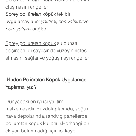
oluşmasını engeller.
Sprey poliüretan köpük
 tek bir 
uygulamayla 
ısı yalıtımı
, 
ses yalıtımı
 ve 
nem yalıtımı
 sağlar.
Sprey poliüretan köpük
 su buharı 
geçirgenliği sayesinde yüzeyin nefes 
almasını sağlar ve yoğuşmayı engeller.
 Neden Poliüretan Köpük Uygulaması 
Yaptırmalıyız ?
Dünyadaki en iyi ısı yalıtım 
malzemesidir. Buzdolaplarında, soğuk 
hava depolarında,sandviç panellerde 
poliüretan köpük kullanılır.Herhangi bir 
ek yeri bulunmadığı için ısı kaybı 