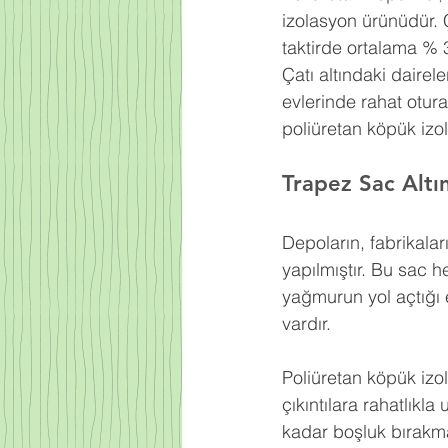
izolasyon ürünüdür. 
taktirde ortalama % 
Çatı altındaki dairel
evlerinde rahat otur
poliüretan köpük izo
Trapez Sac Altı
Depoların, fabrikaları
yapılmıştır. Bu sac h
yağmurun yol açtığı e
vardır.
Poliüretan köpük izo
çıkıntılara rahatlıkl
kadar boşluk bırakma