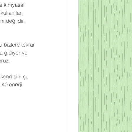
re kimyasal 
kullanılan 
ı değildir. 
 bizlere tekrar 
a gidiyor ve 
oruz.
 kendisini şu 
 40 enerji 