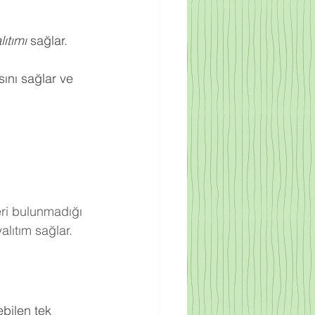
ıtımı
 sağlar.
ını sağlar ve 
eri bulunmadığı 
lıtım sağlar.
bilen tek 