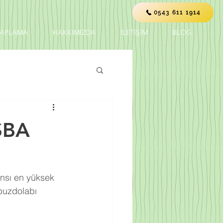
0543 611 1914
KAPLAMA
HAKKIMIZDA
İLETİŞİM
BLOG
ŞBA
ansı en yüksek 
buzdolabı 