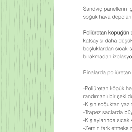
Sandviç panellerin iç
soğuk hava depoları 
Poliüretan köpüğün
 
katsayısı daha düşü
boşluklardan sıcak-
bırakmadan izolasyo
Binalarda poliüretan 
-Poliüretan köpük he
randımanlı bir şekilde 
-Kışın soğuktan yazı
-Trapez saclarda büy
-Kış aylarında sıcak
-Zemin fark etmeksiz