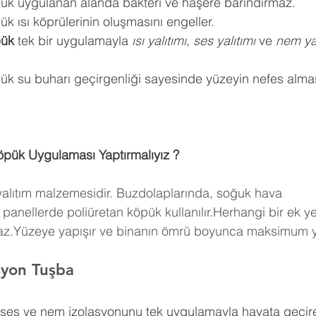
pük uygulanan alanda bakteri ve haşere barındırmaz.
k ısı köprülerinin oluşmasını engeller.
pük
 tek bir uygulamayla 
ısı yalıtımı
, 
ses yalıtımı
 ve 
nem yal
ük su buharı geçirgenliği sayesinde yüzeyin nefes almas
öpük Uygulaması Yaptırmalıyız ?
 yalıtım malzemesidir. Buzdolaplarında, soğuk hava 
panellerde poliüretan köpük kullanılır.Herhangi bir ek y
maz.Yüzeye yapışır ve binanın ömrü boyunca maksimum ya
asyon Tuşba
, ses ve nem izolasyonunu tek uygulamayla hayata geçire