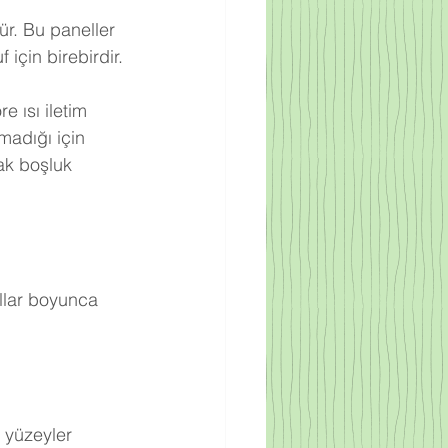
ür. Bu paneller 
için birebirdir.
 ısı iletim 
adığı için 
ak boşluk 
llar boyunca 
 yüzeyler 