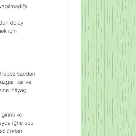
yapılmadığı 
ktan dolayı 
ek için 
ak trapez sacdan 
rüzgar, kar ve 
ine ihtiyaç 
irinti ve 
zeyde iğne ucu 
oliüretan 