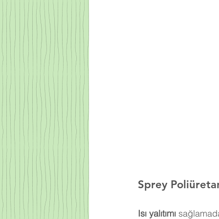
Sprey Poliüret
Isı yalıtımı
 sağlamada