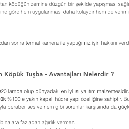
retan köpüğün zemine düzgün bir şekilde yapışması sağla
erine göre hem uygulanması daha kolaydır hem de verimi
an sonra termal kamera ile yaptığımız işin hakkını verdi
an Köpük Tuşba 
- Avantajları Nelerdir ?
0,020 lamda olup dünyadaki en iyi ısı yalıtım malzemesidir
pük
 %100 e yakın kapalı hücre yapı özelliğine sahiptir. Bu
ıyla beraber ses ve nem gibi sorunlar karşısında da güçlü
 binalara fazladan ağırlık vermez.