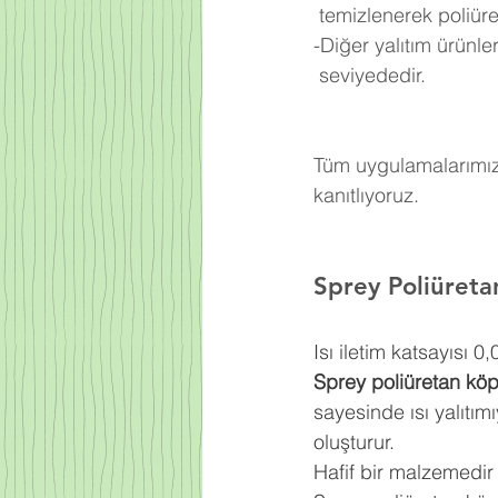
 temizlenerek poliü
-Diğer yalıtım ürünl
 seviyededir.
Tüm uygulamalarımızd
kanıtlıyoruz.
Sprey Poliüret
Isı iletim katsayısı 
Sprey poliüretan kö
sayesinde ısı yalıtım
oluşturur.
Hafif bir malzemedir