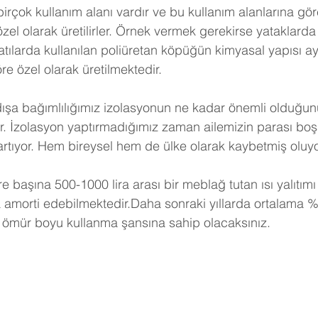
birçok kullanım alanı vardır ve bu kullanım alanlarına gö
 özel olarak üretilirler. Örnek vermek gerekirse yataklarda 
tılarda kullanılan poliüretan köpüğün kimyasal yapısı ayn
e özel olarak üretilmektedir.
dışa bağımlılığımız izolasyonun ne kadar önemli olduğunu
r. İzolasyon yaptırmadığımız zaman ailemizin parası boş
artıyor. Hem bireysel hem de ülke olarak kaybetmiş oluy
e başına 500-1000 lira arası bir meblağ tutan ısı yalıtımı
a amorti edebilmektedir.Daha sonraki yıllarda ortalama %
 ömür boyu kullanma şansına sahip olacaksınız. 