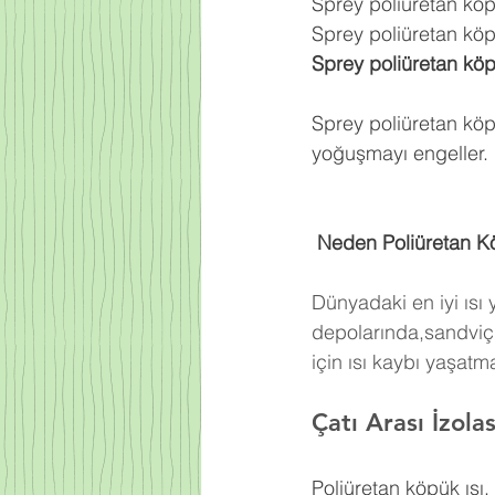
Sprey poliüretan kö
Sprey poliüretan köpü
Sprey poliüretan kö
Sprey poliüretan köp
yoğuşmayı engeller.
 Neden Poliüretan K
Dünyadaki en iyi ısı
depolarında,sandviç 
için ısı kaybı yaşat
Çatı Arası İzol
Poliüretan köpük ısı