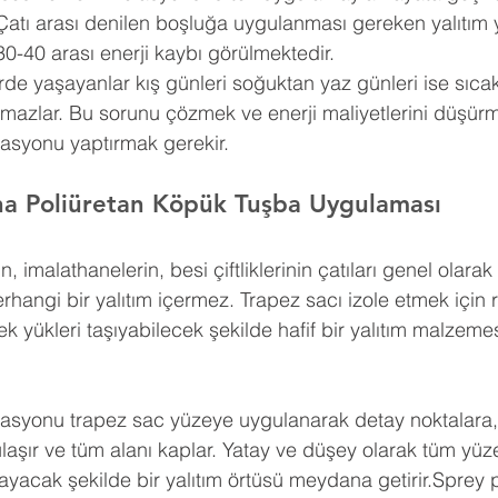
Çatı arası denilen boşluğa uygulanması gereken yalıtım 
30-40 arası enerji kaybı görülmektedir.
erde yaşayanlar kış günleri soğuktan yaz günleri ise sıca
amazlar. Bu sorunu çözmek ve enerji maliyetlerini düşürm
lasyonu yaptırmak gerekir.
na Poliüretan Köpük Tuşba Uygulaması
n, imalathanelerin, besi çiftliklerinin çatıları genel olar
erhangi bir yalıtım içermez. Trapez sacı izole etmek için 
k yükleri taşıyabilecek şekilde hafif bir yalıtım malzemes
lasyonu trapez sac yüzeye uygulanarak detay noktalara, g
a ulaşır ve tüm alanı kaplar. Yatay ve düşey olarak tüm yü
yacak şekilde bir yalıtım örtüsü meydana getirir.Sprey p