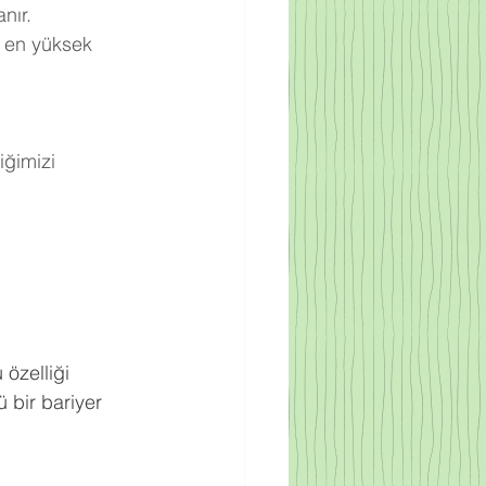
nır.
 en yüksek 
ğimizi 
.
 özelliği 
 bir bariyer 