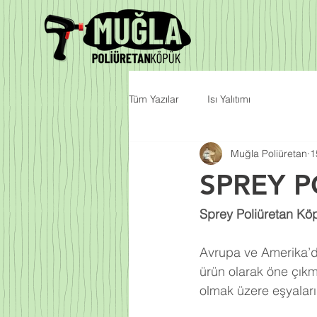
Tüm Yazılar
Isı Yalıtımı
Muğla Poliüretan
1
SPREY 
Sprey Poliüretan Köp
Avrupa ve Amerika’da
ürün olarak öne çıkm
olmak üzere eşyalarım