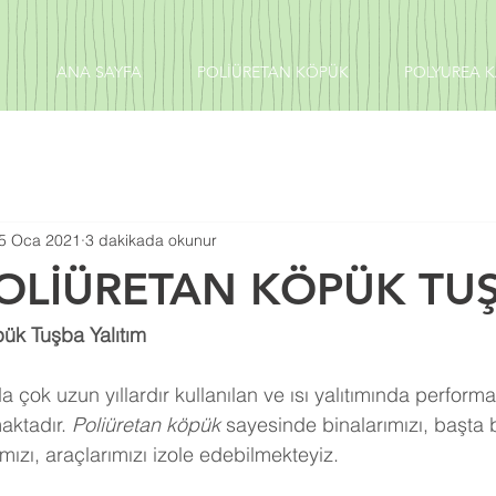
ANA SAYFA
POLİÜRETAN KÖPÜK
POLYUREA 
5 Oca 2021
3 dakikada okunur
POLİÜRETAN KÖPÜK TU
ük Tuşba Yalıtım
 çok uzun yıllardır kullanılan ve ısı yalıtımında perform
aktadır. 
Poliüretan köpük
 sayesinde binalarımızı, başta 
ızı, araçlarımızı izole edebilmekteyiz.