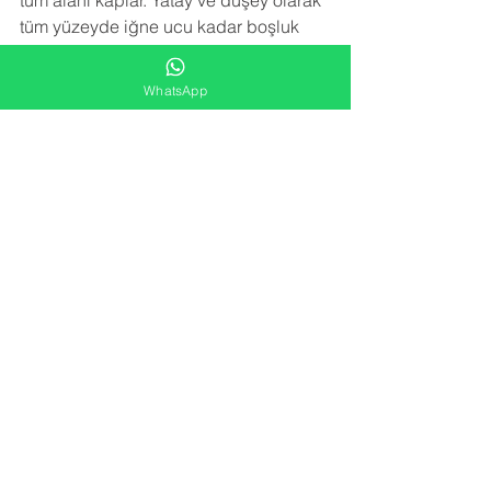
tüm alanı kaplar. Yatay ve düşey olarak 
tüm yüzeyde iğne ucu kadar boşluk 
bırakmayacak şekilde bir yalıtım örtüsü 
meydana getirir.Sprey poliüretan köpük 
WhatsApp
izolasyon uygulaması trapez sacın 
paslanmasını, çürümesini, korozyona 
uğramasını engeller. Sac birleşim 
noktalarındaki vida deliklerinden 
kaçan su sızıntılarını engeller.
NEDEN BİZİ TERCİH ETMELİSİNİZ
 ?
-YARATICI FİKİRLER
Alana en uygun izolasyon çözümünü 
kar/zarar hesabı gözetmeden sunarız.
-FARK YARATMA
Yeni nesil izolasyon için gerekli tüm 