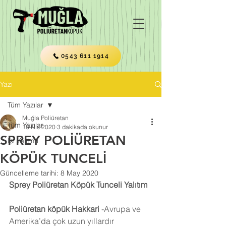
0543 611 1914
Yazı
Tüm Yazılar
Muğla Poliüretan
Tüm Yazılar
18 Nis 2020
3 dakikada okunur
SPREY POLİÜRETAN
Isı Yalıtımı
KÖPÜK TUNCELİ
Güncelleme tarihi:
8 May 2020
Sprey Poliüretan Köpük Tunceli Yalıtım
Poliüretan köpük 
Hakkari
 -Avrupa ve 
Amerika’da çok uzun yıllardır 