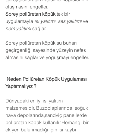
oluşmasını engeller.
Sprey poliüretan köpük
 tek bir 
uygulamayla 
ısı yalıtımı
, 
ses yalıtımı
 ve 
nem yalıtımı
 sağlar.
Sprey poliüretan köpük
 su buharı 
geçirgenliği sayesinde yüzeyin nefes 
almasını sağlar ve yoğuşmayı engeller.
 Neden Poliüretan Köpük Uygulaması 
Yaptırmalıyız ?
Dünyadaki en iyi ısı yalıtım 
malzemesidir. Buzdolaplarında, soğuk 
hava depolarında,sandviç panellerde 
poliüretan köpük kullanılır.Herhangi bir 
ek yeri bulunmadığı için ısı kaybı 