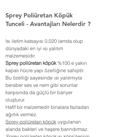
Sprey Poliüretan Köpük 
Tunceli
- Avantajları Nelerdir ?
Isı iletim katsayısı 0,020 lamda olup 
dünyadaki en iyi ısı yalıtım 
malzemesidir
.
Sprey poliüretan köpük
 %100 e yakın 
kapalı hücre yapı özelliğine sahiptir. 
Bu özelliği sayesinde 
ısı yalıtımıyla
beraber ses ve nem gibi sorunlar 
karşısında da güçlü bir bariyer 
oluşturur.
Hafif bir malzemedir binalara fazladan 
ağırlık vermez.
Sprey poliüretan köpük
 uygulanan 
alanda bakteri ve haşere barındırmaz.
Sprey poliüretan köpük
 ısı köprülerinin 