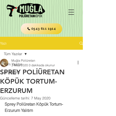
0543 611 1914
Yazı
Tüm Yazılar
Muğla Poliüretan
Tüm Yazılar
3 May 2020
3 dakikada okunur
SPREY POLİÜRETAN
Isı Yalıtımı
KÖPÜK TORTUM-
ERZURUM
Güncelleme tarihi:
7 May 2020
Sprey Poliüretan Köpük Tortum-
Erzurum Yalıtım