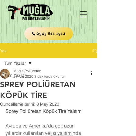
0543 611 1914
Yazı
Tüm Yazılar
Muğla Poliüretan
Tüm Yazılar
26 Nis 2020
3 dakikada okunur
SPREY POLİÜRETAN
Isı Yalıtımı
KÖPÜK TİRE
Güncelleme tarihi:
8 May 2020
Sprey Poliüretan Köpük Tire Yalıtım
Avrupa ve Amerika’da çok uzun 
yıllardır kullanılan ve 
ısı yalıtımı
nda 