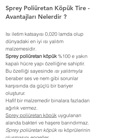
Sprey Poliüretan Köpük 
Tire
- 
Avantajları Nelerdir ?
Isı iletim katsayısı 0,020 lamda olup 
dünyadaki en iyi ısı yalıtım 
malzemesidir
.
Sprey poliüretan köpük
 %100 e yakın 
kapalı hücre yapı özelliğine sahiptir. 
Bu özelliği sayesinde 
ısı yalıtımıyla
beraber ses ve nem gibi sorunlar 
karşısında da güçlü bir bariyer 
oluşturur.
Hafif bir malzemedir binalara fazladan 
ağırlık vermez.
Sprey poliüretan köpük
 uygulanan 
alanda bakteri ve haşere barındırmaz.
Sprey poliüretan köpük
 ısı köprülerinin 
oluşmasını engeller.