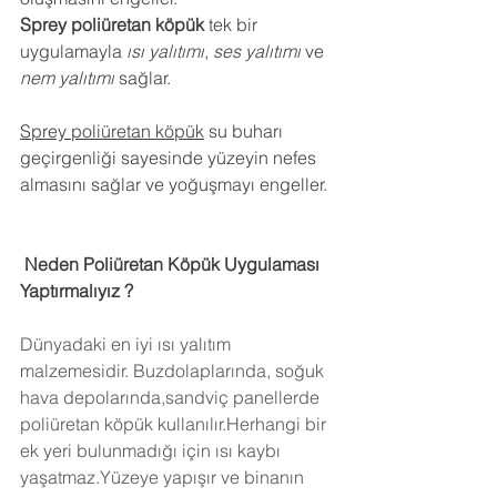
Sprey poliüretan köpük
 tek bir 
uygulamayla 
ısı yalıtımı
, 
ses yalıtımı
 ve 
nem yalıtımı
 sağlar.
Sprey poliüretan köpük
 su buharı 
geçirgenliği sayesinde yüzeyin nefes 
almasını sağlar ve yoğuşmayı engeller.
 Neden Poliüretan Köpük Uygulaması 
Yaptırmalıyız ?
Dünyadaki en iyi ısı yalıtım 
malzemesidir. Buzdolaplarında, soğuk 
hava depolarında,sandviç panellerde 
poliüretan köpük kullanılır.Herhangi bir 
ek yeri bulunmadığı için ısı kaybı 
yaşatmaz.Yüzeye yapışır ve binanın 