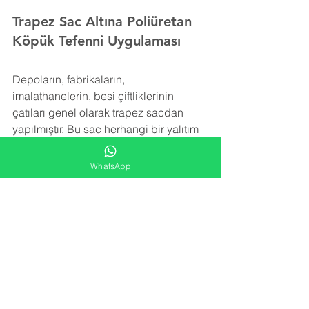
Trapez Sac Altına Poliüretan 
Köpük Tefenni Uygulaması
Depoların, fabrikaların, 
imalathanelerin, besi çiftliklerinin 
çatıları genel olarak trapez sacdan 
yapılmıştır. Bu sac herhangi bir yalıtım 
içermez. Trapez sacı izole etmek için 
rüzgar, kar ve yağmurun yol açtığı ek 
WhatsApp
yükleri taşıyabilecek şekilde hafif bir 
yalıtım malzemesine ihtiyaç vardır.
Poliüretan köpük izolasyonu trapez sac 
yüzeye uygulanarak detay noktalara, 
girinti ve çıkıntılara rahatlıkla ulaşır ve 
tüm alanı kaplar. Yatay ve düşey olarak 
tüm yüzeyde iğne ucu kadar boşluk 