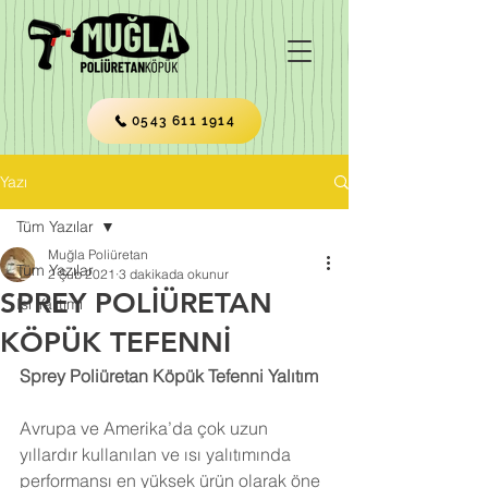
0543 611 1914
Yazı
Tüm Yazılar
Muğla Poliüretan
Tüm Yazılar
2 Şub 2021
3 dakikada okunur
SPREY POLİÜRETAN
Isı Yalıtımı
KÖPÜK TEFENNİ
Sprey Poliüretan Köpük Tefenni Yalıtım
Avrupa ve Amerika’da çok uzun 
yıllardır kullanılan ve ısı yalıtımında 
performansı en yüksek ürün olarak öne 