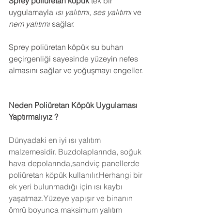
Sprey poliüretan köpük
 tek bir 
uygulamayla 
ısı yalıtımı
, 
ses yalıtımı
 ve 
nem yalıtımı
 sağlar.
Sprey poliüretan köpük su buharı 
geçirgenliği sayesinde yüzeyin nefes 
almasını sağlar ve yoğuşmayı engeller.
Neden Poliüretan Köpük Uygulaması 
Yaptırmalıyız ?
Dünyadaki en iyi ısı yalıtım 
malzemesidir. Buzdolaplarında, soğuk 
hava depolarında,sandviç panellerde 
poliüretan köpük kullanılır.Herhangi bir 
ek yeri bulunmadığı için ısı kaybı 
yaşatmaz.Yüzeye yapışır ve binanın 
ömrü boyunca maksimum yalıtım 