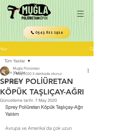
0543 611 1914
Yazı
Tüm Yazılar
Muğla Poliüretan
Tüm Yazılar
2 May 2020
3 dakikada okunur
SPREY POLİÜRETAN
Isı Yalıtımı
KÖPÜK TAŞLIÇAY-AĞRI
Güncelleme tarihi:
7 May 2020
Sprey Poliüretan Köpük Taşlıçay-Ağrı 
Yalıtım
Avrupa ve Amerika’da çok uzun 