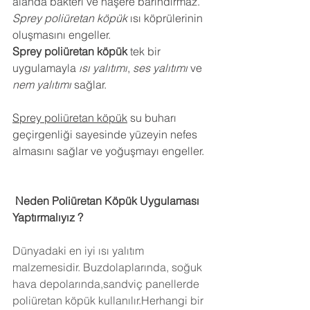
alanda bakteri ve haşere barındırmaz.
Sprey poliüretan köpük
 ısı köprülerinin 
oluşmasını engeller.
Sprey poliüretan köpük
 tek bir 
uygulamayla 
ısı yalıtımı
, 
ses yalıtımı
 ve 
nem yalıtımı
 sağlar.
Sprey poliüretan köpük
 su buharı 
geçirgenliği sayesinde yüzeyin nefes 
almasını sağlar ve yoğuşmayı engeller.
 Neden Poliüretan Köpük Uygulaması 
Yaptırmalıyız ?
Dünyadaki en iyi ısı yalıtım 
malzemesidir. Buzdolaplarında, soğuk 
hava depolarında,sandviç panellerde 
poliüretan köpük kullanılır.Herhangi bir 