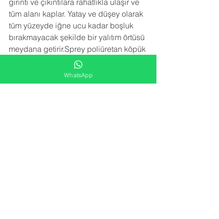
girinti ve çıkıntılara rahatlıkla ulaşır ve 
tüm alanı kaplar. Yatay ve düşey olarak 
tüm yüzeyde iğne ucu kadar boşluk 
bırakmayacak şekilde bir yalıtım örtüsü 
meydana getirir.Sprey poliüretan köpük 
izolasyon uygulaması trapez sacın 
paslanmasını, çürümesini, korozyona 
WhatsApp
uğramasını engeller. Sac birleşim 
noktalarındaki vida deliklerinden 
kaçan su sızıntılarını engeller.
NEDEN BİZİ TERCİH ETMELİSİNİZ
 ?
-YARATICI FİKİRLER
Alana en uygun izolasyon çözümünü 
kar/zarar hesabı gözetmeden sunarız.
-FARK YARATMA