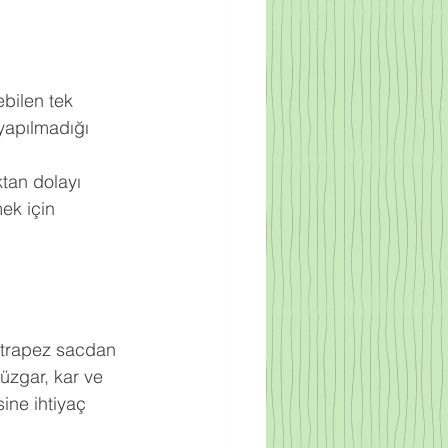
bilen tek 
yapılmadığı 
ktan dolayı 
ek için 
ı
ak trapez sacdan 
rüzgar, kar ve 
ine ihtiyaç 