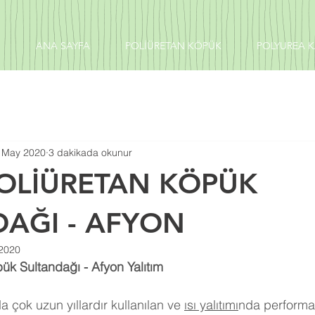
ANA SAYFA
POLİÜRETAN KÖPÜK
POLYUREA 
 May 2020
3 dakikada okunur
POLİÜRETAN KÖPÜK
DAĞI - AFYON
2020
ük Sultandağı - Afyon Yalıtım
 çok uzun yıllardır kullanılan ve 
ısı yalıtımı
nda performa