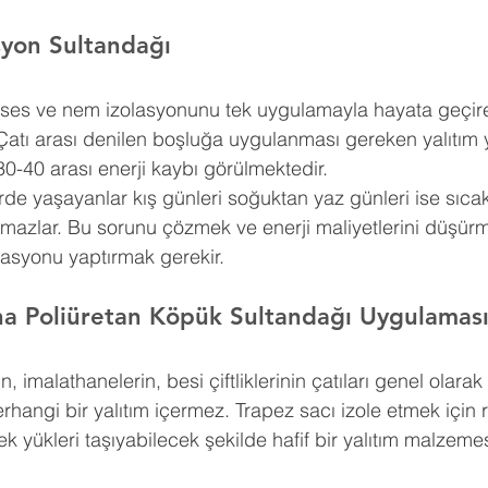
syon 
Sultandağı
ı, ses ve nem izolasyonunu tek uygulamayla hayata geçire
Çatı arası denilen boşluğa uygulanması gereken yalıtım 
30-40 arası enerji kaybı görülmektedir.
erde yaşayanlar kış günleri soğuktan yaz günleri ise sıca
amazlar. Bu sorunu çözmek ve enerji maliyetlerini düşürm
lasyonu yaptırmak gerekir.
na Poliüretan Köpük 
Sultandağı 
Uygulamas
n, imalathanelerin, besi çiftliklerinin çatıları genel olar
erhangi bir yalıtım içermez. Trapez sacı izole etmek için 
k yükleri taşıyabilecek şekilde hafif bir yalıtım malzemes