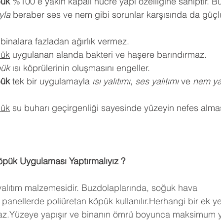
pük
 %100 e yakın kapalı hücre yapı özelliğine sahiptir. Bu
ıyla
 beraber ses ve nem gibi sorunlar karşısında da güçlü
 binalara fazladan ağırlık vermez.
pük
 uygulanan alanda bakteri ve haşere barındırmaz.
pük
 ısı köprülerinin oluşmasını engeller.
pük
 tek bir uygulamayla 
ısı yalıtımı
, 
ses yalıtımı
 ve 
nem yal
pük
 su buharı geçirgenliği sayesinde yüzeyin nefes almas
öpük Uygulaması Yaptırmalıyız ?
 yalıtım malzemesidir. Buzdolaplarında, soğuk hava 
panellerde poliüretan köpük kullanılır.Herhangi bir ek y
maz.Yüzeye yapışır ve binanın ömrü boyunca maksimum ya