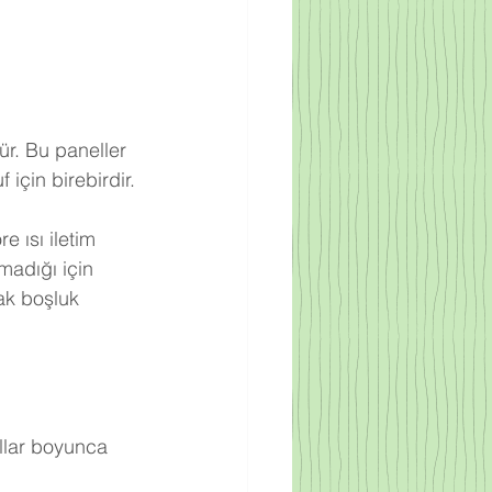
ür. Bu paneller 
için birebirdir.
 ısı iletim 
adığı için 
ak boşluk 
llar boyunca 