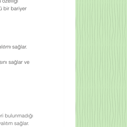
 özelliği 
 bir bariyer 
ıtımı
 sağlar.
ını sağlar ve 
eri bulunmadığı 
lıtım sağlar.