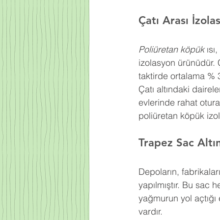
Çatı Arası İzola
Poliüretan köpük
 ıs
izolasyon ürünüdür. 
taktirde ortalama % 
Çatı altındaki dairel
evlerinde rahat otur
poliüretan köpük izo
Trapez Sac Altı
Depoların, fabrikaları
yapılmıştır. Bu sac h
yağmurun yol açtığı e
vardır.