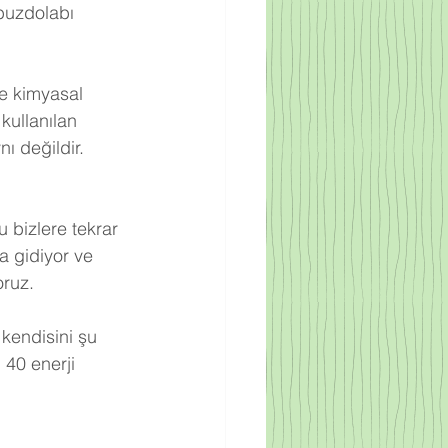
buzdolabı 
re kimyasal 
kullanılan 
ı değildir. 
 bizlere tekrar 
a gidiyor ve 
oruz.
 kendisini şu 
 40 enerji 