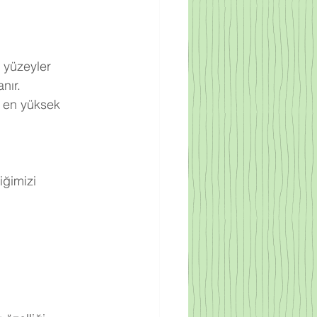
 yüzeyler 
nır.
 en yüksek 
ğimizi 
.