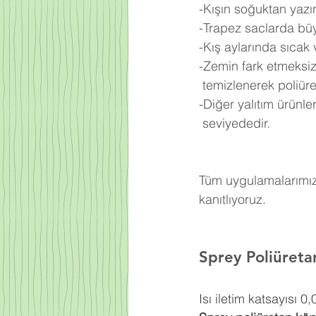
-Kışın soğuktan yazı
-Trapez saclarda büy
-Kış aylarında sıcak
-Zemin fark etmeksiz
 temizlenerek poliü
-Diğer yalıtım ürünl
 seviyededir.
Tüm uygulamalarımızd
kanıtlıyoruz.
Sprey Poliüret
Isı iletim katsayısı 