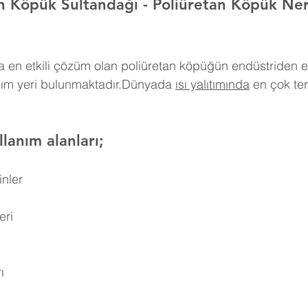
an Köpük 
Sultandağı 
- Poliüretan Köpük Ne
 en etkili çözüm olan poliüretan köpüğün endüstriden e
nım yeri bulunmaktadır.Dünyada 
ısı yalıtımında
 en çok ter
lanım alanları;
inler
eri
ı