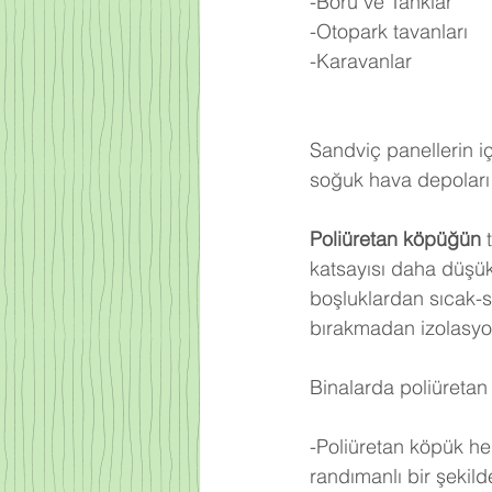
-Boru ve Tanklar
-Otopark tavanları
-Karavanlar
Sandviç panellerin iç
soğuk hava depoları 
Poliüretan köpüğün
 
katsayısı daha düşü
boşluklardan sıcak-
bırakmadan izolasyo
Binalarda poliüretan 
-Poliüretan köpük he
randımanlı bir şekilde 