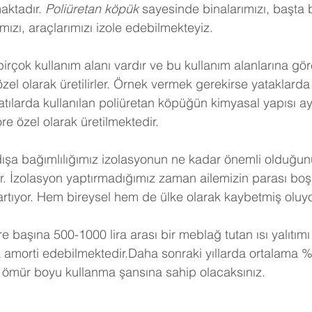
aktadır. 
Poliüretan köpük
 sayesinde binalarımızı, başta 
ızı, araçlarımızı izole edebilmekteyiz.
birçok kullanım alanı vardır ve bu kullanım alanlarına gö
 özel olarak üretilirler. Örnek vermek gerekirse yataklarda 
tılarda kullanılan poliüretan köpüğün kimyasal yapısı ayn
e özel olarak üretilmektedir.
dışa bağımlılığımız izolasyonun ne kadar önemli olduğunu
r. İzolasyon yaptırmadığımız zaman ailemizin parası boş
artıyor. Hem bireysel hem de ülke olarak kaybetmiş oluy
e başına 500-1000 lira arası bir meblağ tutan ısı yalıtımı
a amorti edebilmektedir.Daha sonraki yıllarda ortalama %
 ömür boyu kullanma şansına sahip olacaksınız. 