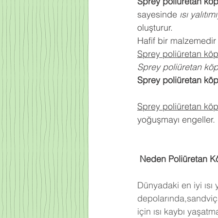
Sprey poliüretan kö
sayesinde 
ısı yalıtım
oluşturur.
Hafif bir malzemedir
Sprey poliüretan kö
Sprey poliüretan kö
Sprey poliüretan kö
Sprey poliüretan kö
yoğuşmayı engeller.
 Neden Poliüretan K
Dünyadaki en iyi ısı
depolarında,sandviç 
için ısı kaybı yaşat