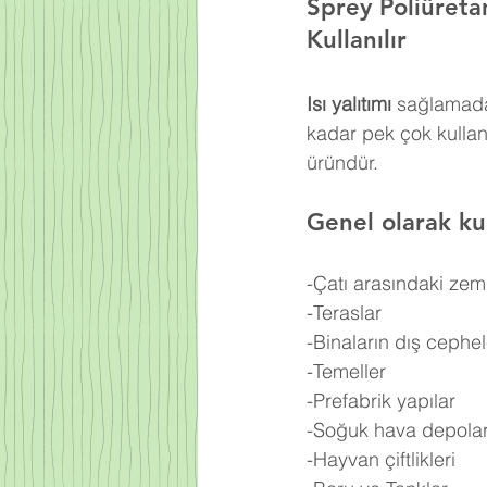
Sprey Poliüret
Kullanılır
Isı yalıtımı
 sağlamada
kadar pek çok kulla
üründür.
Genel olarak kul
-Çatı arasındaki zem
-Teraslar
-Binaların dış cephel
-Temeller
-Prefabrik yapılar
-Soğuk hava depolar
-Hayvan çiftlikleri