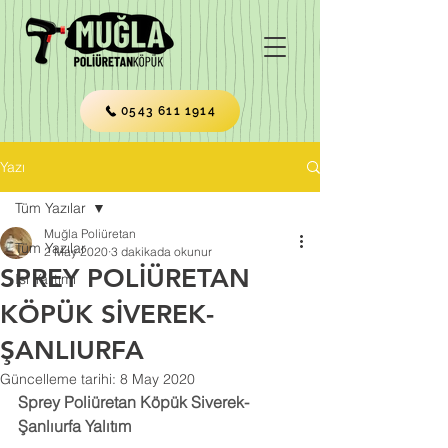
0543 611 1914
Yazı
Tüm Yazılar
Muğla Poliüretan
Tüm Yazılar
2 May 2020
3 dakikada okunur
SPREY POLİÜRETAN
Isı Yalıtımı
KÖPÜK SİVEREK-
ŞANLIURFA
Güncelleme tarihi:
8 May 2020
Sprey Poliüretan Köpük Siverek-
Şanlıurfa Yalıtım