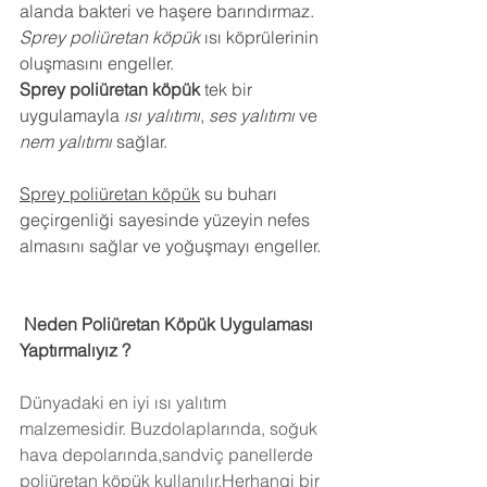
alanda bakteri ve haşere barındırmaz.
Sprey poliüretan köpük
 ısı köprülerinin 
oluşmasını engeller.
Sprey poliüretan köpük
 tek bir 
uygulamayla 
ısı yalıtımı
, 
ses yalıtımı
 ve 
nem yalıtımı
 sağlar.
Sprey poliüretan köpük
 su buharı 
geçirgenliği sayesinde yüzeyin nefes 
almasını sağlar ve yoğuşmayı engeller.
 Neden Poliüretan Köpük Uygulaması 
Yaptırmalıyız ?
Dünyadaki en iyi ısı yalıtım 
malzemesidir. Buzdolaplarında, soğuk 
hava depolarında,sandviç panellerde 
poliüretan köpük kullanılır.Herhangi bir 