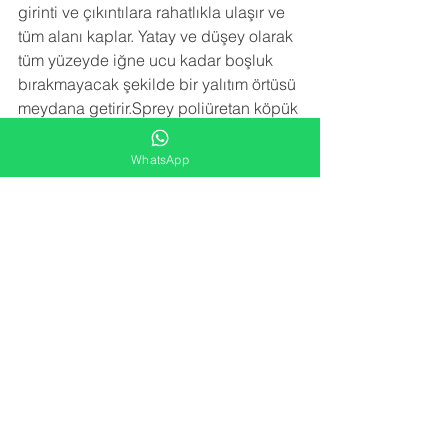
girinti ve çıkıntılara rahatlıkla ulaşır ve 
tüm alanı kaplar. Yatay ve düşey olarak 
tüm yüzeyde iğne ucu kadar boşluk 
bırakmayacak şekilde bir yalıtım örtüsü 
meydana getirir.Sprey poliüretan köpük 
izolasyon uygulaması trapez sacın 
paslanmasını, çürümesini, korozyona 
WhatsApp
uğramasını engeller. Sac birleşim 
noktalarındaki vida deliklerinden 
kaçan su sızıntılarını engeller.
NEDEN BİZİ TERCİH ETMELİSİNİZ
 ?
-YARATICI FİKİRLER
Alana en uygun izolasyon çözümünü 
kar/zarar hesabı gözetmeden sunarız.
-FARK YARATMA