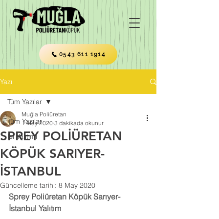
0543 611 1914
Yazı
Tüm Yazılar
Muğla Poliüretan
Tüm Yazılar
1 May 2020
3 dakikada okunur
SPREY POLİÜRETAN
Isı Yalıtımı
KÖPÜK SARIYER-
İSTANBUL
Güncelleme tarihi:
8 May 2020
Sprey Poliüretan Köpük Sarıyer-
İstanbul Yalıtım