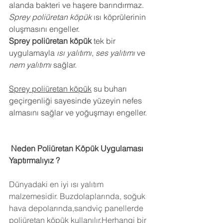
alanda bakteri ve haşere barındırmaz.
Sprey poliüretan köpük
 ısı köprülerinin 
oluşmasını engeller.
Sprey poliüretan köpük
 tek bir 
uygulamayla 
ısı yalıtımı
, 
ses yalıtımı
 ve 
nem yalıtımı
 sağlar.
Sprey poliüretan köpük
 su buharı 
geçirgenliği sayesinde yüzeyin nefes 
almasını sağlar ve yoğuşmayı engeller.
 Neden Poliüretan Köpük Uygulaması 
Yaptırmalıyız ?
Dünyadaki en iyi ısı yalıtım 
malzemesidir. Buzdolaplarında, soğuk 
hava depolarında,sandviç panellerde 
poliüretan köpük kullanılır.Herhangi bir 