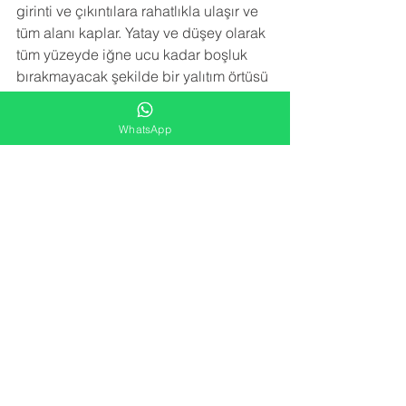
girinti ve çıkıntılara rahatlıkla ulaşır ve 
tüm alanı kaplar. Yatay ve düşey olarak 
tüm yüzeyde iğne ucu kadar boşluk 
bırakmayacak şekilde bir yalıtım örtüsü 
meydana getirir.Sprey poliüretan köpük 
izolasyon uygulaması trapez sacın 
WhatsApp
paslanmasını, çürümesini, korozyona 
uğramasını engeller. Sac birleşim 
noktalarındaki vida deliklerinden 
kaçan su sızıntılarını engeller.
NEDEN BİZİ TERCİH ETMELİSİNİZ
 ?
-YARATICI FİKİRLER
Alana en uygun izolasyon çözümünü 
kar/zarar hesabı gözetmeden sunarız.
-FARK YARATMA