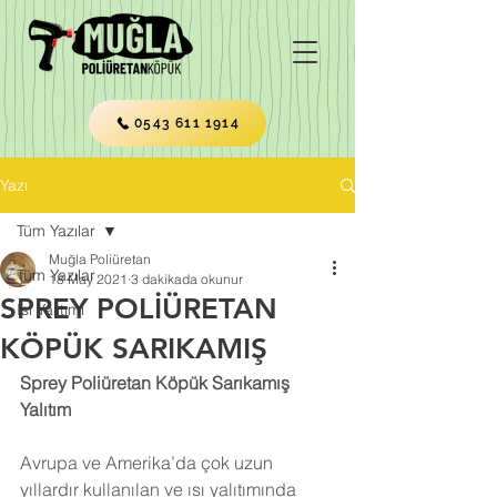
0543 611 1914
Yazı
Tüm Yazılar
Muğla Poliüretan
Tüm Yazılar
18 May 2021
3 dakikada okunur
SPREY POLİÜRETAN
Isı Yalıtımı
KÖPÜK SARIKAMIŞ
Sprey Poliüretan Köpük Sarıkamış 
Yalıtım
Avrupa ve Amerika’da çok uzun 
yıllardır kullanılan ve ısı yalıtımında 