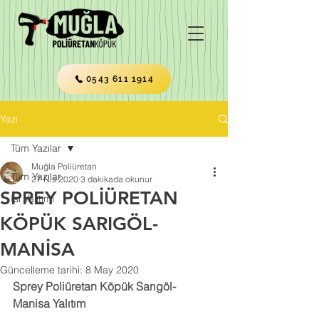
0543 611 1914
Yazı
Tüm Yazılar
Muğla Poliüretan
Tüm Yazılar
27 Nis 2020
3 dakikada okunur
SPREY POLİÜRETAN
Isı Yalıtımı
KÖPÜK SARIGÖL-
MANİSA
Güncelleme tarihi:
8 May 2020
Sprey Poliüretan Köpük Sarıgöl-
Manisa Yalıtım