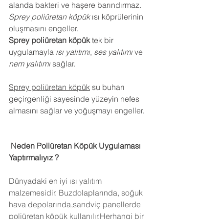
alanda bakteri ve haşere barındırmaz.
Sprey poliüretan köpük
 ısı köprülerinin 
oluşmasını engeller.
Sprey poliüretan köpük
 tek bir 
uygulamayla 
ısı yalıtımı
, 
ses yalıtımı
 ve 
nem yalıtımı
 sağlar.
Sprey poliüretan köpük
 su buharı 
geçirgenliği sayesinde yüzeyin nefes 
almasını sağlar ve yoğuşmayı engeller.
 Neden Poliüretan Köpük Uygulaması 
Yaptırmalıyız ?
Dünyadaki en iyi ısı yalıtım 
malzemesidir. Buzdolaplarında, soğuk 
hava depolarında,sandviç panellerde 
poliüretan köpük kullanılır.Herhangi bir 