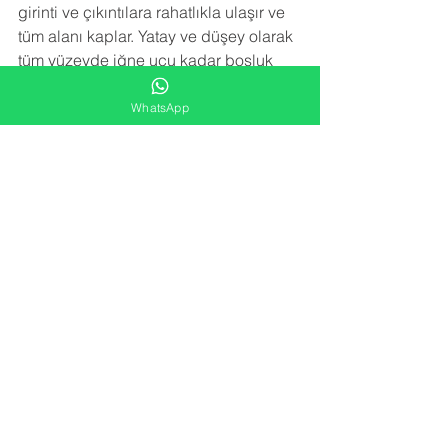
girinti ve çıkıntılara rahatlıkla ulaşır ve 
tüm alanı kaplar. Yatay ve düşey olarak 
tüm yüzeyde iğne ucu kadar boşluk 
bırakmayacak şekilde bir yalıtım örtüsü 
meydana getirir.Sprey poliüretan köpük 
WhatsApp
izolasyon uygulaması trapez sacın 
paslanmasını, çürümesini, korozyona 
uğramasını engeller. Sac birleşim 
noktalarındaki vida deliklerinden 
kaçan su sızıntılarını engeller.
NEDEN BİZİ TERCİH ETMELİSİNİZ
 ?
-YARATICI FİKİRLER
Alana en uygun izolasyon çözümünü 
kar/zarar hesabı gözetmeden sunarız.
-FARK YARATMA