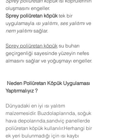
Sprey poliüretan köpük
 ısı köprülerinin 
oluşmasını engeller.
Sprey poliüretan köpük
 tek bir 
uygulamayla 
ısı yalıtımı
, 
ses yalıtımı
 ve 
nem yalıtımı
 sağlar.
Sprey poliüretan köpük
 su buharı 
geçirgenliği sayesinde yüzeyin nefes 
almasını sağlar ve yoğuşmayı engeller.
 Neden Poliüretan Köpük Uygulaması 
Yaptırmalıyız ?
Dünyadaki en iyi ısı yalıtım 
malzemesidir. Buzdolaplarında, soğuk 
hava depolarında,sandviç panellerde 
poliüretan köpük kullanılır.Herhangi bir 
ek yeri bulunmadığı için ısı kaybı 