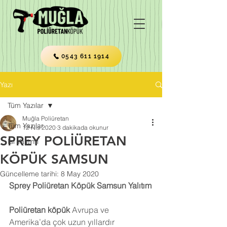
0543 611 1914
Yazı
Tüm Yazılar
Muğla Poliüretan
Tüm Yazılar
12 Nis 2020
3 dakikada okunur
SPREY POLİÜRETAN
Isı Yalıtımı
KÖPÜK SAMSUN
Güncelleme tarihi:
8 May 2020
Sprey Poliüretan Köpük Samsun Yalıtım
Poliüretan köpük
 Avrupa ve 
Amerika’da çok uzun yıllardır 