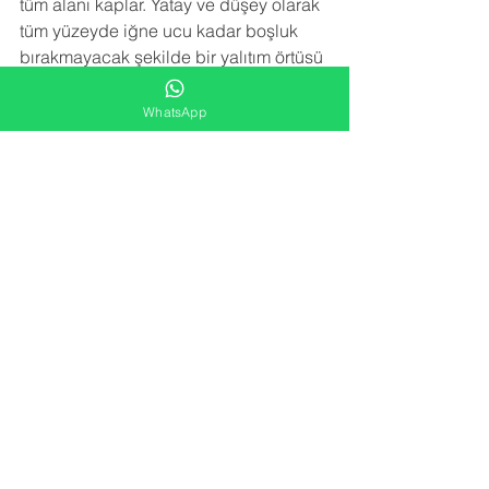
tüm alanı kaplar. Yatay ve düşey olarak 
tüm yüzeyde iğne ucu kadar boşluk 
bırakmayacak şekilde bir yalıtım örtüsü 
meydana getirir.Sprey poliüretan köpük 
izolasyon uygulaması trapez sacın 
WhatsApp
paslanmasını, çürümesini, korozyona 
uğramasını engeller. Sac birleşim 
noktalarındaki vida deliklerinden 
kaçan su sızıntılarını engeller.
NEDEN BİZİ TERCİH ETMELİSİNİZ
 ?
-YARATICI FİKİRLER
Alana en uygun izolasyon çözümünü 
kar/zarar hesabı gözetmeden sunarız.
-FARK YARATMA
Yeni nesil izolasyon için gerekli tüm 