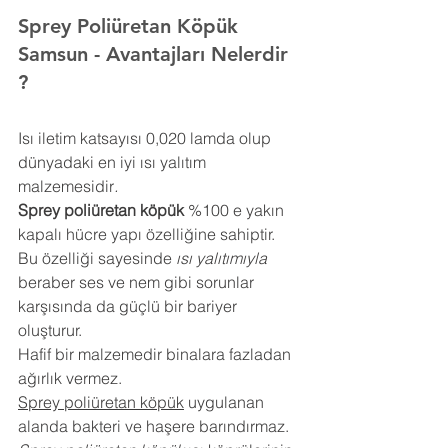
Sprey Poliüretan Köpük 
Samsun
- Avantajları Nelerdir 
?
Isı iletim katsayısı 0,020 lamda olup 
dünyadaki en iyi ısı yalıtım 
malzemesidir
.
Sprey poliüretan köpük
 %100 e yakın 
kapalı hücre yapı özelliğine sahiptir. 
Bu özelliği sayesinde 
ısı yalıtımıyla
beraber ses ve nem gibi sorunlar 
karşısında da güçlü bir bariyer 
oluşturur.
Hafif bir malzemedir binalara fazladan 
ağırlık vermez.
Sprey poliüretan köpük
 uygulanan 
alanda bakteri ve haşere barındırmaz.