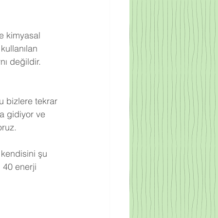
re kimyasal 
kullanılan 
ı değildir. 
 bizlere tekrar 
a gidiyor ve 
oruz.
 kendisini şu 
 40 enerji 