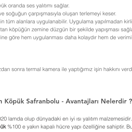
ük oranda ses yalıtımı sağlar.
 ve soğuğun çarpışmasıyla oluşan terlemeyi keser.
in tüm alanlara uygulanabilir. Uygulama yapılmadan kirli
retan köpüğün zemine düzgün bir şekilde yapışması sağla
erine göre hem uygulanması daha kolaydır hem de verimi
an sonra termal kamera ile yaptığımız işin hakkını verdi
n Köpük Safranbolu 
- Avantajları Nelerdir ?
0,020 lamda olup dünyadaki en iyi ısı yalıtım malzemesidir
pük
 %100 e yakın kapalı hücre yapı özelliğine sahiptir. Bu