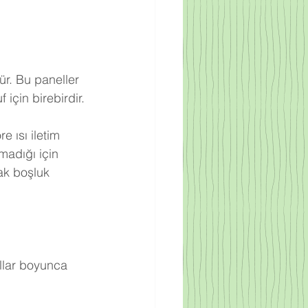
ür. Bu paneller 
için birebirdir.
 ısı iletim 
adığı için 
ak boşluk 
llar boyunca 