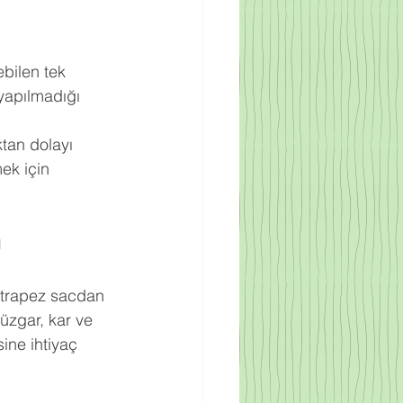
bilen tek 
yapılmadığı 
ktan dolayı 
ek için 
ı
ak trapez sacdan 
rüzgar, kar ve 
ine ihtiyaç 