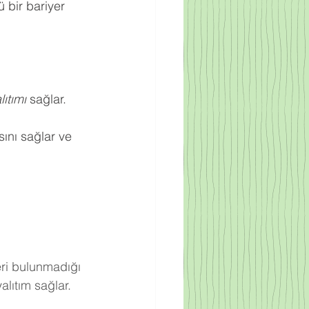
 bir bariyer 
ıtımı
 sağlar.
ını sağlar ve 
eri bulunmadığı 
lıtım sağlar.