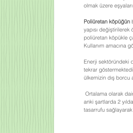
olmak üzere eşyalarım
Poliüretan köpüğün
 
yapısı değiştirilerek
poliüretan köpükle ça
Kullanım amacına gör
Enerji sektöründeki 
tekrar göstermektedi
ülkemizin dış borcu 
Ortalama olarak dair
anki şartlarda 2 yıld
tasarrufu sağlayarak