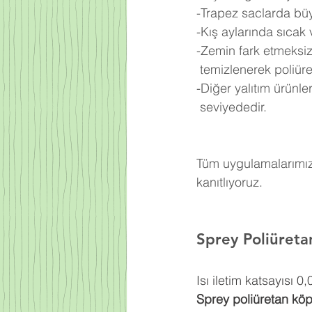
-Trapez saclarda büy
-Kış aylarında sıcak
-Zemin fark etmeksiz
 temizlenerek poliü
-Diğer yalıtım ürünl
 seviyededir.
Tüm uygulamalarımızd
kanıtlıyoruz.
Sprey Poliüreta
Isı iletim katsayısı 
Sprey poliüretan kö