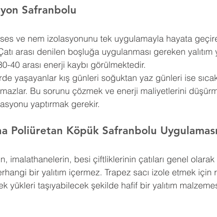
asyon Safranbolu
, ses ve nem izolasyonunu tek uygulamayla hayata geçire
Çatı arası denilen boşluğa uygulanması gereken yalıtım 
30-40 arası enerji kaybı görülmektedir.
erde yaşayanlar kış günleri soğuktan yaz günleri ise sıca
amazlar. Bu sorunu çözmek ve enerji maliyetlerini düşürm
lasyonu yaptırmak gerekir.
na Poliüretan Köpük Safranbolu Uygulamas
n, imalathanelerin, besi çiftliklerinin çatıları genel olar
erhangi bir yalıtım içermez. Trapez sacı izole etmek için 
k yükleri taşıyabilecek şekilde hafif bir yalıtım malzemes