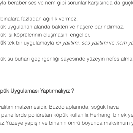
ıyla beraber ses ve nem gibi sorunlar karşısında da güçlü
 binalara fazladan ağırlık vermez.
pük uygulanan alanda bakteri ve haşere barındırmaz.
k ısı köprülerinin oluşmasını engeller.
pük
 tek bir uygulamayla 
ısı yalıtımı
, 
ses yalıtımı
 ve 
nem yal
ük su buharı geçirgenliği sayesinde yüzeyin nefes almas
pük Uygulaması Yaptırmalıyız ?
 yalıtım malzemesidir. Buzdolaplarında, soğuk hava 
panellerde poliüretan köpük kullanılır.Herhangi bir ek y
maz.Yüzeye yapışır ve binanın ömrü boyunca maksimum ya