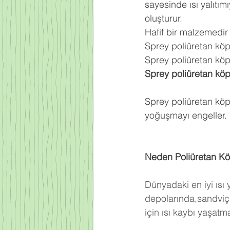
sayesinde ısı yalıtım
oluşturur.
Hafif bir malzemedir
Sprey poliüretan kö
Sprey poliüretan köpü
Sprey poliüretan kö
Sprey poliüretan köp
yoğuşmayı engeller.
Neden Poliüretan Kö
Dünyadaki en iyi ısı
depolarında,sandviç 
için ısı kaybı yaşat