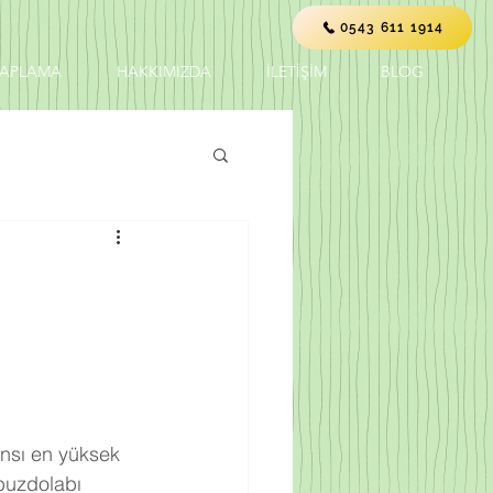
0543 611 1914
KAPLAMA
HAKKIMIZDA
İLETİŞİM
BLOG
ansı en yüksek 
buzdolabı 