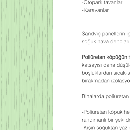
-Otopark tavanları
-Karavanlar
Sandviç panellerin iç
soğuk hava depoları 
Poliüretan köpüğün
 
katsayısı daha düşü
boşluklardan sıcak-
bırakmadan izolasyo
Binalarda poliüretan 
-Poliüretan köpük he
randımanlı bir şekilde 
-Kışın soğuktan yazı