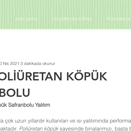
ANA SAYFA
POLİÜRETAN KÖPÜK
POLYUREA 
0 Nis 2021
3 dakikada okunur
POLİÜRETAN KÖPÜK
BOLU
ük Safranbolu Yalıtım
 çok uzun yıllardır kullanılan ve ısı yalıtımında perform
aktadır. 
Poliüretan köpük
 sayesinde binalarımızı, başta 