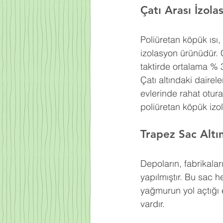
Çatı Arası İzol
Poliüretan köpük ısı
izolasyon ürünüdür. 
taktirde ortalama % 
Çatı altındaki dairel
evlerinde rahat otur
poliüretan köpük izo
Trapez Sac Altı
Depoların, fabrikaları
yapılmıştır. Bu sac h
yağmurun yol açtığı e
vardır.