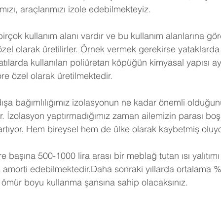
ızı, araçlarımızı izole edebilmekteyiz.
birçok kullanım alanı vardır ve bu kullanım alanlarına gö
 özel olarak üretilirler. Örnek vermek gerekirse yataklarda 
tılarda kullanılan poliüretan köpüğün kimyasal yapısı ayn
e özel olarak üretilmektedir.
dışa bağımlılığımız izolasyonun ne kadar önemli olduğunu
r. İzolasyon yaptırmadığımız zaman ailemizin parası boş
artıyor. Hem bireysel hem de ülke olarak kaybetmiş oluy
e başına 500-1000 lira arası bir meblağ tutan ısı yalıtımı
a amorti edebilmektedir.Daha sonraki yıllarda ortalama %
 ömür boyu kullanma şansına sahip olacaksınız. 