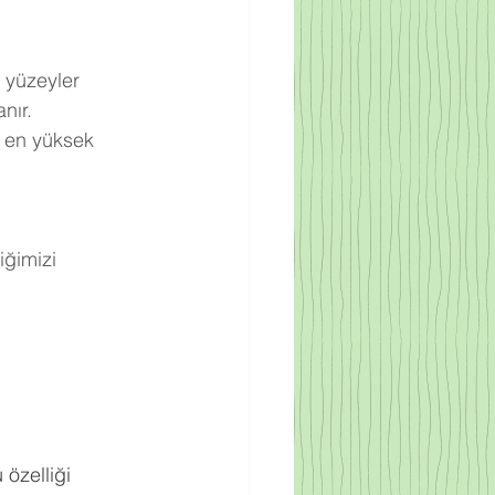
 yüzeyler 
nır.
 en yüksek 
ğimizi 
.
 özelliği 