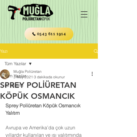
0543 611 1914
Yazı
Tüm Yazılar
Muğla Poliüretan
Tüm Yazılar
3 May 2021
3 dakikada okunur
SPREY POLİÜRETAN
Isı Yalıtımı
KÖPÜK OSMANCIK
Sprey Poliüretan Köpük Osmancık 
Yalıtım
Avrupa ve Amerika’da çok uzun 
yıllardır kullanılan ve ısı yalıtımında 