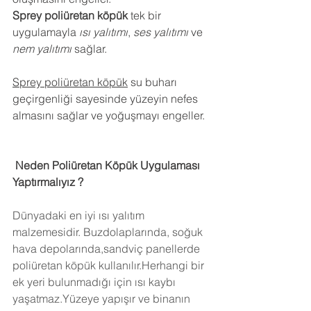
Sprey poliüretan köpük
 tek bir 
uygulamayla 
ısı yalıtımı
, 
ses yalıtımı
 ve 
nem yalıtımı
 sağlar.
Sprey poliüretan köpük
 su buharı 
geçirgenliği sayesinde yüzeyin nefes 
almasını sağlar ve yoğuşmayı engeller.
 Neden Poliüretan Köpük Uygulaması 
Yaptırmalıyız ?
Dünyadaki en iyi ısı yalıtım 
malzemesidir. Buzdolaplarında, soğuk 
hava depolarında,sandviç panellerde 
poliüretan köpük kullanılır.Herhangi bir 
ek yeri bulunmadığı için ısı kaybı 
yaşatmaz.Yüzeye yapışır ve binanın 