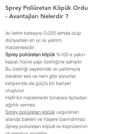
Sprey Poliüretan Köpük 
Ordu
- Avantajları Nelerdir ?
Isı iletim katsayısı 0,020 lamda olup 
dünyadaki en iyi ısı yalıtım 
malzemesidir
.
Sprey poliüretan köpük
 %100 e yakın 
kapalı hücre yapı özelliğine sahiptir. 
Bu özelliği sayesinde 
ısı yalıtımıyla
beraber ses ve nem gibi sorunlar 
karşısında da güçlü bir bariyer 
oluşturur.
Hafif bir malzemedir binalara fazladan 
ağırlık vermez.
Sprey poliüretan köpük
 uygulanan 
alanda bakteri ve haşere barındırmaz.
Sprey poliüretan köpük
 ısı köprülerinin 
oluşmasını engeller.