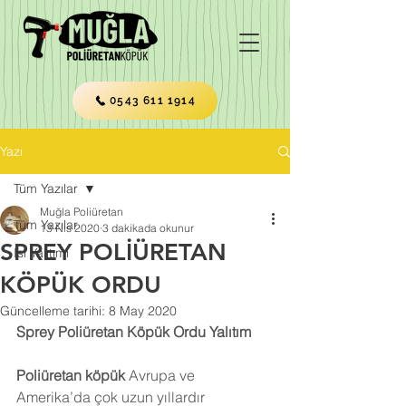
0543 611 1914
Yazı
Tüm Yazılar
Muğla Poliüretan
Tüm Yazılar
13 Nis 2020
3 dakikada okunur
SPREY POLİÜRETAN
Isı Yalıtımı
KÖPÜK ORDU
Güncelleme tarihi:
8 May 2020
Sprey Poliüretan Köpük Ordu Yalıtım
Poliüretan köpük
 Avrupa ve 
Amerika’da çok uzun yıllardır 