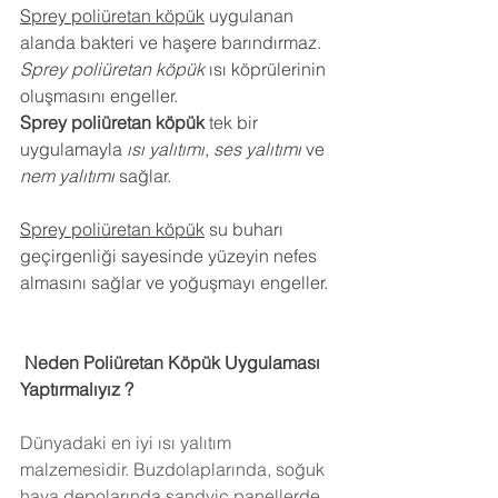
Sprey poliüretan köpük
 uygulanan 
alanda bakteri ve haşere barındırmaz.
Sprey poliüretan köpük
 ısı köprülerinin 
oluşmasını engeller.
Sprey poliüretan köpük
 tek bir 
uygulamayla 
ısı yalıtımı
, 
ses yalıtımı
 ve 
nem yalıtımı
 sağlar.
Sprey poliüretan köpük
 su buharı 
geçirgenliği sayesinde yüzeyin nefes 
almasını sağlar ve yoğuşmayı engeller.
 Neden Poliüretan Köpük Uygulaması 
Yaptırmalıyız ?
Dünyadaki en iyi ısı yalıtım 
malzemesidir. Buzdolaplarında, soğuk 
hava depolarında,sandviç panellerde 