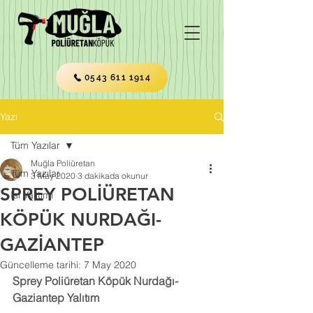
0543 611 1914
Yazı
Tüm Yazılar
Muğla Poliüretan
Tüm Yazılar
3 May 2020
3 dakikada okunur
SPREY POLİÜRETAN
Isı Yalıtımı
KÖPÜK NURDAĞI-
GAZİANTEP
Güncelleme tarihi:
7 May 2020
Sprey Poliüretan Köpük Nurdağı-
Gaziantep Yalıtım