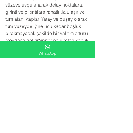
yüzeye uygulanarak detay noktalara, 
girinti ve çıkıntılara rahatlıkla ulaşır ve 
tüm alanı kaplar. Yatay ve düşey olarak 
tüm yüzeyde iğne ucu kadar boşluk 
bırakmayacak şekilde bir yalıtım örtüsü 
meydana getirir.Sprey poliüretan köpük 
izolasyon uygulaması trapez sacın 
WhatsApp
paslanmasını, çürümesini, korozyona 
uğramasını engeller. Sac birleşim 
noktalarındaki vida deliklerinden 
kaçan su sızıntılarını engeller.
NEDEN BİZİ TERCİH ETMELİSİNİZ
 ?
-YARATICI FİKİRLER
Alana en uygun izolasyon çözümünü 
kar/zarar hesabı gözetmeden sunarız.