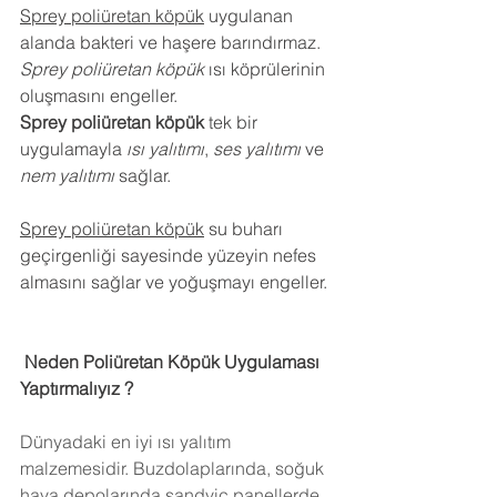
Sprey poliüretan köpük
 uygulanan 
alanda bakteri ve haşere barındırmaz.
Sprey poliüretan köpük
 ısı köprülerinin 
oluşmasını engeller.
Sprey poliüretan köpük
 tek bir 
uygulamayla 
ısı yalıtımı
, 
ses yalıtımı
 ve 
nem yalıtımı
 sağlar.
Sprey poliüretan köpük
 su buharı 
geçirgenliği sayesinde yüzeyin nefes 
almasını sağlar ve yoğuşmayı engeller.
 Neden Poliüretan Köpük Uygulaması 
Yaptırmalıyız ?
Dünyadaki en iyi ısı yalıtım 
malzemesidir. Buzdolaplarında, soğuk 
hava depolarında,sandviç panellerde 