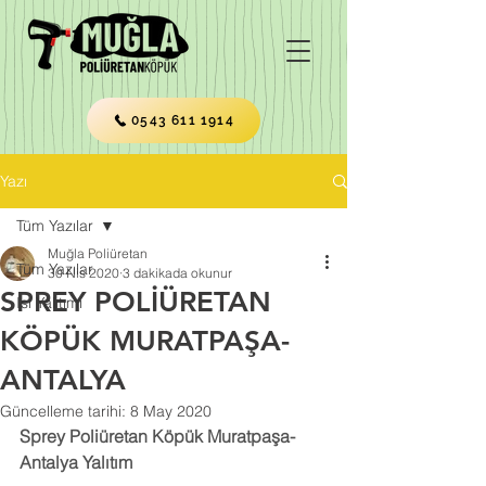
0543 611 1914
Yazı
Tüm Yazılar
Muğla Poliüretan
Tüm Yazılar
30 Nis 2020
3 dakikada okunur
SPREY POLİÜRETAN
Isı Yalıtımı
KÖPÜK MURATPAŞA-
ANTALYA
Güncelleme tarihi:
8 May 2020
Sprey Poliüretan Köpük Muratpaşa-
Antalya Yalıtım