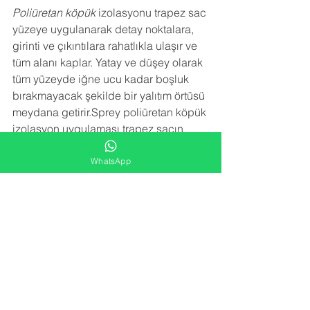
Poliüretan köpük
 izolasyonu trapez sac 
yüzeye uygulanarak detay noktalara, 
girinti ve çıkıntılara rahatlıkla ulaşır ve 
tüm alanı kaplar. Yatay ve düşey olarak 
tüm yüzeyde iğne ucu kadar boşluk 
bırakmayacak şekilde bir yalıtım örtüsü 
meydana getirir.Sprey poliüretan köpük 
izolasyon uygulaması trapez sacın 
paslanmasını, çürümesini, korozyona 
uğramasını engeller. Sac birleşim 
WhatsApp
noktalarındaki vida deliklerinden 
kaçan su sızıntılarını engeller.
NEDEN BİZİ TERCİH ETMELİSİNİZ
 ?
-YARATICI FİKİRLER
Alana en uygun izolasyon çözümünü 