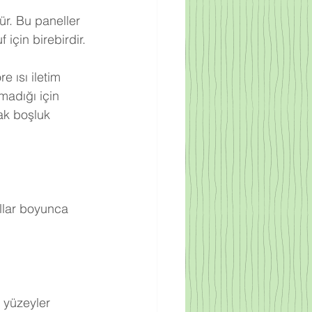
ür. Bu paneller 
için birebirdir.
 ısı iletim 
adığı için 
ak boşluk 
llar boyunca 
 yüzeyler 