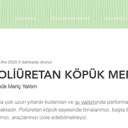
ANA SAYFA
POLİÜRETAN KÖPÜK
POLYUREA 
 Ara 2020
3 dakikada okunur
POLİÜRETAN KÖPÜK ME
ük Meriç Yalıtım
 çok uzun yıllardır kullanılan ve 
ısı yalıtımı
nda performa
aktadır. 
Poliüretan köpük
 sayesinde binalarımızı, başta 
ızı, araçlarımızı izole edebilmekteyiz.