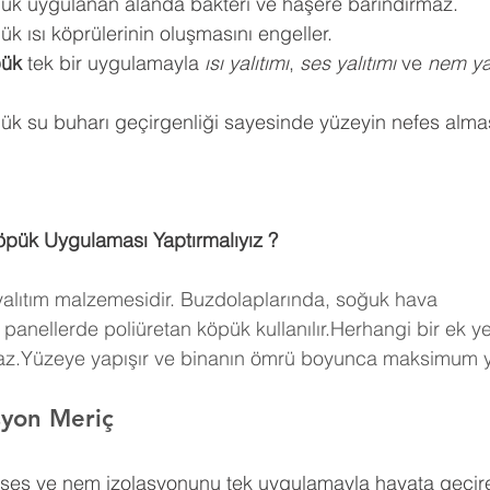
pük uygulanan alanda bakteri ve haşere barındırmaz.
k ısı köprülerinin oluşmasını engeller.
pük
 tek bir uygulamayla 
ısı yalıtımı
, 
ses yalıtımı
 ve 
nem yal
ük su buharı geçirgenliği sayesinde yüzeyin nefes almas
öpük Uygulaması Yaptırmalıyız ?
 yalıtım malzemesidir. Buzdolaplarında, soğuk hava 
panellerde poliüretan köpük kullanılır.Herhangi bir ek y
maz.Yüzeye yapışır ve binanın ömrü boyunca maksimum ya
asyon Meriç
, ses ve nem izolasyonunu tek uygulamayla hayata geçire