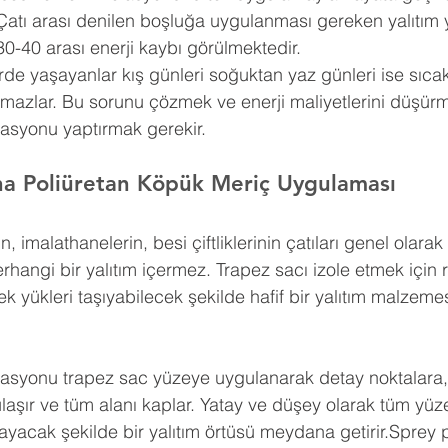
Çatı arası denilen boşluğa uygulanması gereken yalıtım 
30-40 arası enerji kaybı görülmektedir.
erde yaşayanlar kış günleri soğuktan yaz günleri ise sıca
amazlar. Bu sorunu çözmek ve enerji maliyetlerini düşürm
lasyonu yaptırmak gerekir.
na Poliüretan Köpük Meriç Uygulaması
n, imalathanelerin, besi çiftliklerinin çatıları genel olar
erhangi bir yalıtım içermez. Trapez sacı izole etmek için 
k yükleri taşıyabilecek şekilde hafif bir yalıtım malzemes
lasyonu trapez sac yüzeye uygulanarak detay noktalara, g
a ulaşır ve tüm alanı kaplar. Yatay ve düşey olarak tüm yü
yacak şekilde bir yalıtım örtüsü meydana getirir.Sprey p