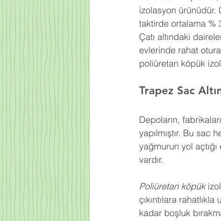
izolasyon ürünüdür. 
taktirde ortalama % 
Çatı altındaki dairel
evlerinde rahat otur
poliüretan köpük izo
Trapez Sac Altı
Depoların, fabrikaları
yapılmıştır. Bu sac h
yağmurun yol açtığı e
vardır.
Poliüretan köpük
 izo
çıkıntılara rahatlıkl
kadar boşluk bırakma