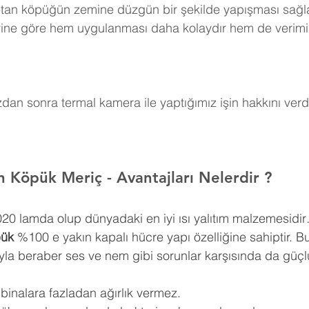
retan köpüğün zemine düzgün bir şekilde yapışması sağla
erine göre hem uygulanması daha kolaydır hem de verimi
an sonra termal kamera ile yaptığımız işin hakkını verdi
an Köpük Meriç 
- Avantajları Nelerdir ?
0,020 lamda olup dünyadaki en iyi ısı yalıtım malzemesidir
pük
 %100 e yakın kapalı hücre yapı özelliğine sahiptir. Bu
ıyla beraber ses ve nem gibi sorunlar karşısında da güçlü
 binalara fazladan ağırlık vermez.