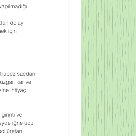
yapılmadığı 
ktan dolayı 
ek için 
ak trapez sacdan 
rüzgar, kar ve 
ine ihtiyaç 
irinti ve 
zeyde iğne ucu 
oliüretan 