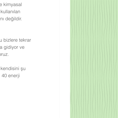
re kimyasal 
kullanılan 
ı değildir. 
 bizlere tekrar 
a gidiyor ve 
oruz.
 kendisini şu 
 40 enerji 