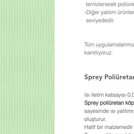
 temizlenerek poliü
-Diğer yalıtım ürünl
 seviyededir.
Tüm uygulamalarımızd
kanıtlıyoruz.
Sprey Poliüret
Isı iletim katsayısı 
Sprey poliüretan kö
sayesinde ısı yalıtım
oluşturur.
Hafif bir malzemedir