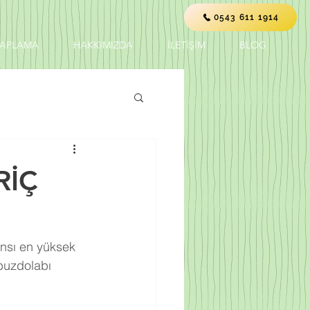
0543 611 1914
KAPLAMA
HAKKIMIZDA
İLETİŞİM
BLOG
RİÇ
nsı en yüksek 
buzdolabı 