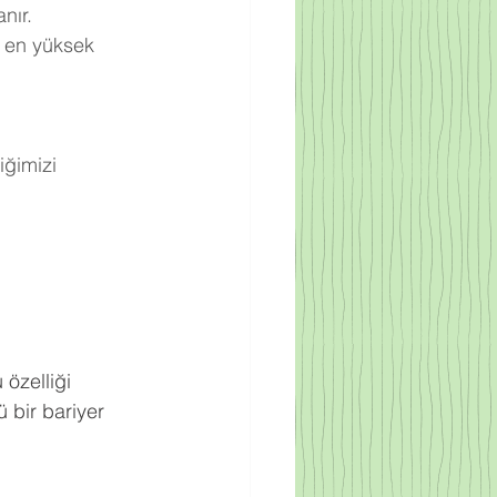
nır.
 en yüksek 
ğimizi 
.
 özelliği 
 bir bariyer 