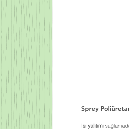
Sprey Poliüret
Isı yalıtımı
 sağlamada