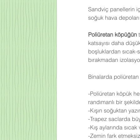
Sandviç panellerin iç
soğuk hava depoları 
Poliüretan köpüğün
 
katsayısı daha düşü
boşluklardan sıcak-
bırakmadan izolasyo
Binalarda poliüretan 
-Poliüretan köpük he
randımanlı bir şekilde 
-Kışın soğuktan yazı
-Trapez saclarda büy
-Kış aylarında sıcak
-Zemin fark etmeksiz