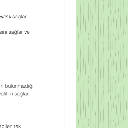
ıtımı
 sağlar.
ını sağlar ve 
eri bulunmadığı 
lıtım sağlar.
bilen tek 