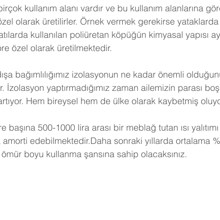
birçok kullanım alanı vardır ve bu kullanım alanlarına gö
 özel olarak üretilirler. Örnek vermek gerekirse yataklarda 
tılarda kullanılan poliüretan köpüğün kimyasal yapısı ayn
e özel olarak üretilmektedir.
dışa bağımlılığımız izolasyonun ne kadar önemli olduğunu
r. İzolasyon yaptırmadığımız zaman ailemizin parası boş
artıyor. Hem bireysel hem de ülke olarak kaybetmiş oluy
e başına 500-1000 lira arası bir meblağ tutan ısı yalıtımı
a amorti edebilmektedir.Daha sonraki yıllarda ortalama %
 ömür boyu kullanma şansına sahip olacaksınız. 