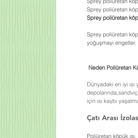
Sprey poliüretan kö
Sprey poliüretan köpü
Sprey poliüretan kö
Sprey poliüretan köp
yoğuşmayı engeller.
 Neden Poliüretan K
Dünyadaki en iyi ısı
depolarında,sandviç 
için ısı kaybı yaşat
Çatı Arası İzol
Poliüretan köpük ısı