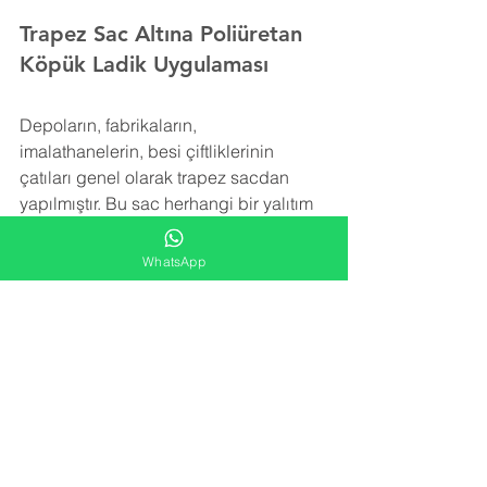
Trapez Sac Altına Poliüretan 
Köpük Ladik Uygulaması
Depoların, fabrikaların, 
imalathanelerin, besi çiftliklerinin 
çatıları genel olarak trapez sacdan 
yapılmıştır. Bu sac herhangi bir yalıtım 
içermez. Trapez sacı izole etmek için 
rüzgar, kar ve yağmurun yol açtığı ek 
WhatsApp
yükleri taşıyabilecek şekilde hafif bir 
yalıtım malzemesine ihtiyaç vardır.
Poliüretan köpük izolasyonu trapez sac 
yüzeye uygulanarak detay noktalara, 
girinti ve çıkıntılara rahatlıkla ulaşır ve 
tüm alanı kaplar. Yatay ve düşey olarak 
tüm yüzeyde iğne ucu kadar boşluk 