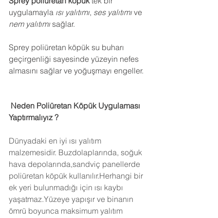
Sprey poliüretan köpük
 tek bir 
uygulamayla 
ısı yalıtımı
, 
ses yalıtımı
 ve 
nem yalıtımı
 sağlar.
Sprey poliüretan köpük su buharı 
geçirgenliği sayesinde yüzeyin nefes 
almasını sağlar ve yoğuşmayı engeller.
 Neden Poliüretan Köpük Uygulaması 
Yaptırmalıyız ?
Dünyadaki en iyi ısı yalıtım 
malzemesidir. Buzdolaplarında, soğuk 
hava depolarında,sandviç panellerde 
poliüretan köpük kullanılır.Herhangi bir 
ek yeri bulunmadığı için ısı kaybı 
yaşatmaz.Yüzeye yapışır ve binanın 
ömrü boyunca maksimum yalıtım 