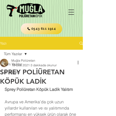
0543 611 1914
Yazı
Tüm Yazılar
Muğla Poliüretan
Tüm Yazılar
10 Oca 2021
3 dakikada okunur
SPREY POLİÜRETAN
Isı Yalıtımı
KÖPÜK LADİK
Sprey Poliüretan Köpük Ladik Yalıtım
Avrupa ve Amerika’da çok uzun 
yıllardır kullanılan ve ısı yalıtımında 
performansı en yüksek ürün olarak öne 