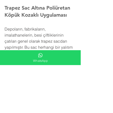
Trapez Sac Altına Poliüretan 
Köpük Kozaklı Uygulaması
Depoların, fabrikaların, 
imalathanelerin, besi çiftliklerinin 
çatıları genel olarak trapez sacdan 
yapılmıştır. Bu sac herhangi bir yalıtım 
içermez. Trapez sacı izole etmek için 
rüzgar, kar ve yağmurun yol açtığı ek 
WhatsApp
yükleri taşıyabilecek şekilde hafif bir 
yalıtım malzemesine ihtiyaç vardır.
Poliüretan köpük izolasyonu trapez sac 
yüzeye uygulanarak detay noktalara, 
girinti ve çıkıntılara rahatlıkla ulaşır ve 
tüm alanı kaplar. Yatay ve düşey olarak 
tüm yüzeyde iğne ucu kadar boşluk 