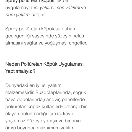
Sprey poliüretan köpük
 tek bir 
uygulamayla 
ısı yalıtımı
, 
ses yalıtımı
 ve 
nem yalıtımı
 sağlar.
Sprey poliüretan köpük su buharı 
geçirgenliği sayesinde yüzeyin nefes 
almasını sağlar ve yoğuşmayı engeller.
Neden Poliüretan Köpük Uygulaması 
Yaptırmalıyız ?
Dünyadaki en iyi ısı yalıtım 
malzemesidir. Buzdolaplarında, soğuk 
hava depolarında,sandviç panellerde 
poliüretan köpük kullanılır.Herhangi bir 
ek yeri bulunmadığı için ısı kaybı 
yaşatmaz.Yüzeye yapışır ve binanın 
ömrü boyunca maksimum yalıtım 