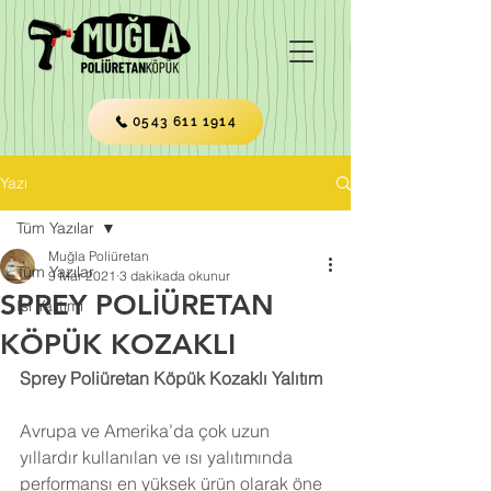
0543 611 1914
Yazı
Tüm Yazılar
Muğla Poliüretan
Tüm Yazılar
9 Mar 2021
3 dakikada okunur
SPREY POLİÜRETAN
Isı Yalıtımı
KÖPÜK KOZAKLI
Sprey Poliüretan Köpük Kozaklı Yalıtım
Avrupa ve Amerika’da çok uzun 
yıllardır kullanılan ve ısı yalıtımında 
performansı en yüksek ürün olarak öne 