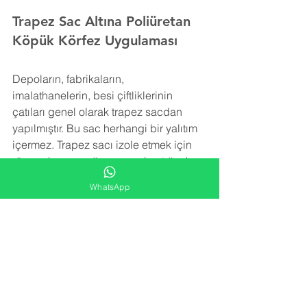
Trapez Sac Altına Poliüretan 
Köpük Körfez Uygulaması
Depoların, fabrikaların, 
imalathanelerin, besi çiftliklerinin 
çatıları genel olarak trapez sacdan 
yapılmıştır. Bu sac herhangi bir yalıtım 
içermez. Trapez sacı izole etmek için 
rüzgar, kar ve yağmurun yol açtığı ek 
yükleri taşıyabilecek şekilde hafif bir 
WhatsApp
yalıtım malzemesine ihtiyaç vardır.
Poliüretan köpük
 izolasyonu trapez sac 
yüzeye uygulanarak detay noktalara, 
girinti ve çıkıntılara rahatlıkla ulaşır ve 
tüm alanı kaplar. Yatay ve düşey olarak 
tüm yüzeyde iğne ucu kadar boşluk 