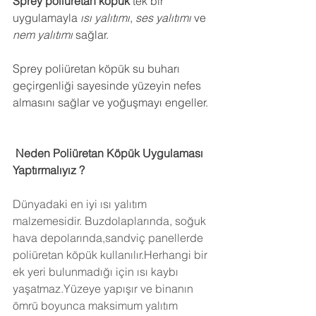
Sprey poliüretan köpük
 tek bir 
uygulamayla 
ısı yalıtımı
, 
ses yalıtımı
 ve 
nem yalıtımı
 sağlar.
Sprey poliüretan köpük su buharı 
geçirgenliği sayesinde yüzeyin nefes 
almasını sağlar ve yoğuşmayı engeller.
 Neden Poliüretan Köpük Uygulaması 
Yaptırmalıyız ?
Dünyadaki en iyi ısı yalıtım 
malzemesidir. Buzdolaplarında, soğuk 
hava depolarında,sandviç panellerde 
poliüretan köpük kullanılır.Herhangi bir 
ek yeri bulunmadığı için ısı kaybı 
yaşatmaz.Yüzeye yapışır ve binanın 
ömrü boyunca maksimum yalıtım 