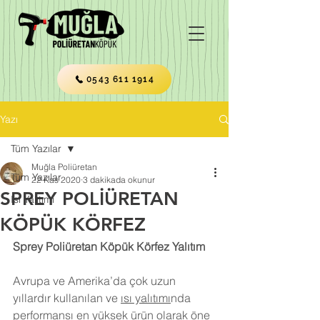
0543 611 1914
Yazı
Tüm Yazılar
Muğla Poliüretan
Tüm Yazılar
22 Kas 2020
3 dakikada okunur
SPREY POLİÜRETAN
Isı Yalıtımı
KÖPÜK KÖRFEZ
Sprey Poliüretan Köpük Körfez Yalıtım
Avrupa ve Amerika’da çok uzun 
yıllardır kullanılan ve 
ısı yalıtımı
nda 
performansı en yüksek ürün olarak öne 