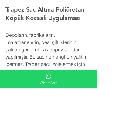
Trapez Sac Altına Poliüretan 
Köpük Kocaali Uygulaması
Depoların, fabrikaların, 
imalathanelerin, besi çiftliklerinin 
çatıları genel olarak trapez sacdan 
yapılmıştır. Bu sac herhangi bir yalıtım 
içermez. Trapez sacı izole etmek için 
rüzgar, kar ve yağmurun yol açtığı ek 
yükleri taşıyabilecek şekilde hafif bir 
WhatsApp
yalıtım malzemesine ihtiyaç vardır.
Poliüretan köpük
 izolasyonu trapez sac 
yüzeye uygulanarak detay noktalara, 
girinti ve çıkıntılara rahatlıkla ulaşır ve 
tüm alanı kaplar. Yatay ve düşey olarak 
tüm yüzeyde iğne ucu kadar boşluk 