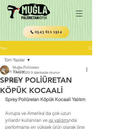
0543 611 1914
Yazı
Tüm Yazılar
Muğla Poliüretan
Tüm Yazılar
1 Ara 2020
3 dakikada okunur
SPREY POLİÜRETAN
Isı Yalıtımı
KÖPÜK KOCAALİ
Sprey Poliüretan Köpük Kocaali Yalıtım
Avrupa ve Amerika’da çok uzun 
yıllardır kullanılan ve 
ısı yalıtımı
nda 
performansı en yüksek ürün olarak öne 