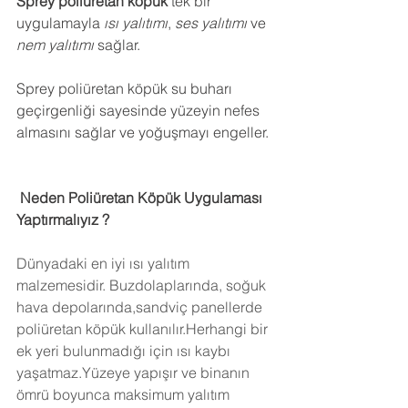
Sprey poliüretan köpük
 tek bir 
uygulamayla 
ısı yalıtımı
, 
ses yalıtımı
 ve 
nem yalıtımı
 sağlar.
Sprey poliüretan köpük su buharı 
geçirgenliği sayesinde yüzeyin nefes 
almasını sağlar ve yoğuşmayı engeller.
 Neden Poliüretan Köpük Uygulaması 
Yaptırmalıyız ?
Dünyadaki en iyi ısı yalıtım 
malzemesidir. Buzdolaplarında, soğuk 
hava depolarında,sandviç panellerde 
poliüretan köpük kullanılır.Herhangi bir 
ek yeri bulunmadığı için ısı kaybı 
yaşatmaz.Yüzeye yapışır ve binanın 
ömrü boyunca maksimum yalıtım 