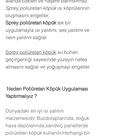
alanda bakteri ve haşere barındırmaz.
Sprey poliüretan köpük
 ısı köprülerinin 
oluşmasını engeller.
Sprey poliüretan köpük
 tek bir 
uygulamayla 
ısı yalıtımı
, 
ses yalıtımı
 ve 
nem yalıtımı
 sağlar.
Sprey poliüretan köpük
 su buharı 
geçirgenliği sayesinde yüzeyin nefes 
almasını sağlar ve yoğuşmayı engeller.
 Neden Poliüretan Köpük Uygulaması 
Yaptırmalıyız ?
Dünyadaki en iyi ısı yalıtım 
malzemesidir. Buzdolaplarında, soğuk 
hava depolarında,sandviç panellerde 
poliüretan köpük kullanılır.Herhangi bir 