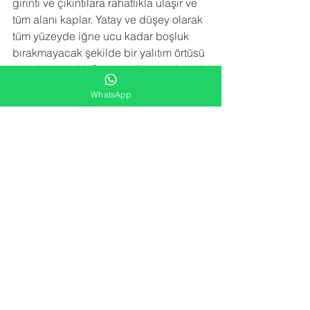
girinti ve çıkıntılara rahatlıkla ulaşır ve 
tüm alanı kaplar. Yatay ve düşey olarak 
tüm yüzeyde iğne ucu kadar boşluk 
bırakmayacak şekilde bir yalıtım örtüsü 
meydana getirir.Sprey poliüretan köpük 
izolasyon uygulaması trapez sacın 
WhatsApp
paslanmasını, çürümesini, korozyona 
uğramasını engeller. Sac birleşim 
noktalarındaki vida deliklerinden 
kaçan su sızıntılarını engeller.
NEDEN BİZİ TERCİH ETMELİSİNİZ
 ?
-YARATICI FİKİRLER
Alana en uygun izolasyon çözümünü 
kar/zarar hesabı gözetmeden sunarız.
-FARK YARATMA