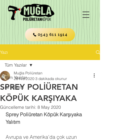
0543 611 1914
Yazı
Tüm Yazılar
Muğla Poliüretan
Tüm Yazılar
26 Nis 2020
3 dakikada okunur
SPREY POLİÜRETAN
Isı Yalıtımı
KÖPÜK KARŞIYAKA
Güncelleme tarihi:
8 May 2020
Sprey Poliüretan Köpük Karşıyaka 
Yalıtım
Avrupa ve Amerika’da çok uzun 