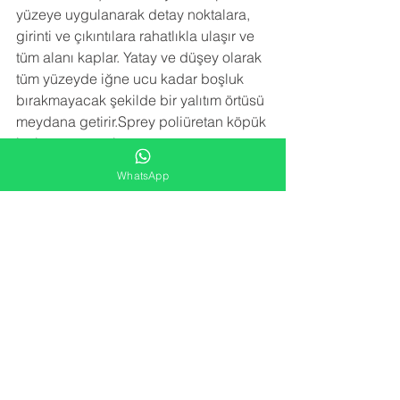
yüzeye uygulanarak detay noktalara, 
girinti ve çıkıntılara rahatlıkla ulaşır ve 
tüm alanı kaplar. Yatay ve düşey olarak 
tüm yüzeyde iğne ucu kadar boşluk 
bırakmayacak şekilde bir yalıtım örtüsü 
meydana getirir.Sprey poliüretan köpük 
izolasyon uygulaması trapez sacın 
paslanmasını, çürümesini, korozyona 
WhatsApp
uğramasını engeller. Sac birleşim 
noktalarındaki vida deliklerinden 
kaçan su sızıntılarını engeller.
NEDEN BİZİ TERCİH ETMELİSİNİZ
 ?
-YARATICI FİKİRLER
Alana en uygun izolasyon çözümünü 
kar/zarar hesabı gözetmeden sunarız.