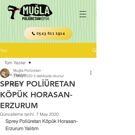
0543 611 1914
Yazı
Tüm Yazılar
Muğla Poliüretan
Tüm Yazılar
3 May 2020
3 dakikada okunur
SPREY POLİÜRETAN
Isı Yalıtımı
KÖPÜK HORASAN-
ERZURUM
Güncelleme tarihi:
7 May 2020
Sprey Poliüretan Köpük Horasan-
Erzurum Yalıtım