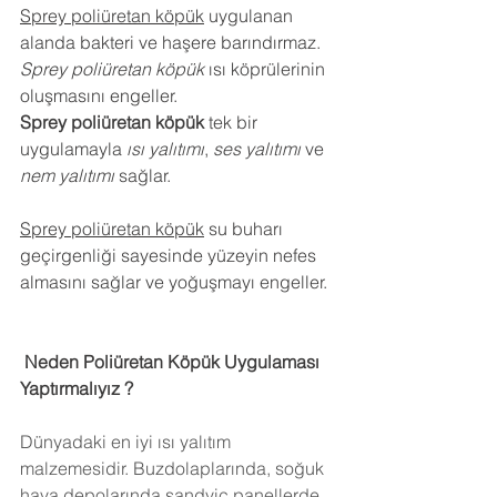
Sprey poliüretan köpük
 uygulanan 
alanda bakteri ve haşere barındırmaz.
Sprey poliüretan köpük
 ısı köprülerinin 
oluşmasını engeller.
Sprey poliüretan köpük
 tek bir 
uygulamayla 
ısı yalıtımı
, 
ses yalıtımı
 ve 
nem yalıtımı
 sağlar.
Sprey poliüretan köpük
 su buharı 
geçirgenliği sayesinde yüzeyin nefes 
almasını sağlar ve yoğuşmayı engeller.
 Neden Poliüretan Köpük Uygulaması 
Yaptırmalıyız ?
Dünyadaki en iyi ısı yalıtım 
malzemesidir. Buzdolaplarında, soğuk 
hava depolarında,sandviç panellerde 