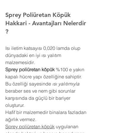
Sprey Poliüretan Köpük 
Hakkari
- Avantajları Nelerdir 
?
Isı iletim katsayısı 0,020 lamda olup 
dünyadaki en iyi ısı yalıtım 
malzemesidir
.
Sprey poliüretan köpük
 %100 e yakın 
kapalı hücre yapı özelliğine sahiptir. 
Bu özelliği sayesinde 
ısı yalıtımıyla
beraber ses ve nem gibi sorunlar 
karşısında da güçlü bir bariyer 
oluşturur.
Hafif bir malzemedir binalara fazladan 
ağırlık vermez.
Sprey poliüretan köpük
 uygulanan 