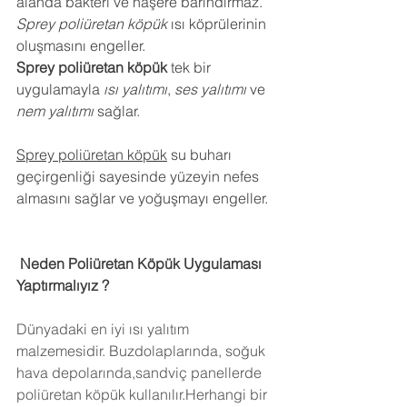
alanda bakteri ve haşere barındırmaz.
Sprey poliüretan köpük
 ısı köprülerinin 
oluşmasını engeller.
Sprey poliüretan köpük
 tek bir 
uygulamayla 
ısı yalıtımı
, 
ses yalıtımı
 ve 
nem yalıtımı
 sağlar.
Sprey poliüretan köpük
 su buharı 
geçirgenliği sayesinde yüzeyin nefes 
almasını sağlar ve yoğuşmayı engeller.
 Neden Poliüretan Köpük Uygulaması 
Yaptırmalıyız ?
Dünyadaki en iyi ısı yalıtım 
malzemesidir. Buzdolaplarında, soğuk 
hava depolarında,sandviç panellerde 
poliüretan köpük kullanılır.Herhangi bir 