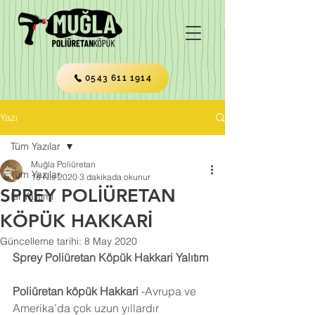
0543 611 1914
Yazı
Tüm Yazılar
Muğla Poliüretan
Tüm Yazılar
18 Nis 2020
3 dakikada okunur
SPREY POLİÜRETAN
Isı Yalıtımı
KÖPÜK HAKKARİ
Güncelleme tarihi:
8 May 2020
Sprey Poliüretan Köpük Hakkari Yalıtım
Poliüretan köpük 
Hakkari
 -Avrupa ve 
Amerika’da çok uzun yıllardır 