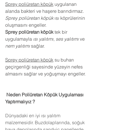
Sprey poliüretan köpük
 uygulanan 
alanda bakteri ve haşere barındırmaz.
Sprey poliüretan köpük
 ısı köprülerinin 
oluşmasını engeller.
Sprey poliüretan köpük
 tek bir 
uygulamayla 
ısı yalıtımı
, 
ses yalıtımı
 ve 
nem yalıtımı
 sağlar.
Sprey poliüretan köpük
 su buharı 
geçirgenliği sayesinde yüzeyin nefes 
almasını sağlar ve yoğuşmayı engeller.
 Neden Poliüretan Köpük Uygulaması 
Yaptırmalıyız ?
Dünyadaki en iyi ısı yalıtım 
malzemesidir. Buzdolaplarında, soğuk 
hava depolarında,sandviç panellerde 