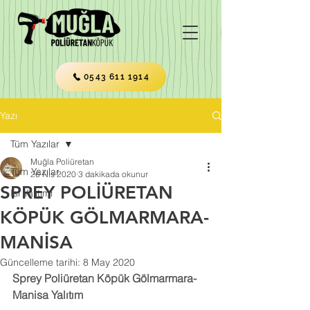
0543 611 1914
Yazı
Tüm Yazılar
Muğla Poliüretan
Tüm Yazılar
26 Nis 2020
3 dakikada okunur
SPREY POLİÜRETAN
Isı Yalıtımı
KÖPÜK GÖLMARMARA-
MANİSA
Güncelleme tarihi:
8 May 2020
Sprey Poliüretan Köpük Gölmarmara-
Manisa Yalıtım