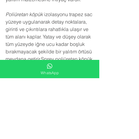
Poliüretan köpük
 izolasyonu trapez sac 
yüzeye uygulanarak detay noktalara, 
girinti ve çıkıntılara rahatlıkla ulaşır ve 
tüm alanı kaplar. Yatay ve düşey olarak 
tüm yüzeyde iğne ucu kadar boşluk 
bırakmayacak şekilde bir yalıtım örtüsü 
meydana getirir.Sprey poliüretan köpük 
izolasyon uygulaması trapez sacın 
WhatsApp
paslanmasını, çürümesini, korozyona 
uğramasını engeller. Sac birleşim 
noktalarındaki vida deliklerinden 
kaçan su sızıntılarını engeller.
NEDEN BİZİ TERCİH ETMELİSİNİZ
 ?
-YARATICI FİKİRLER