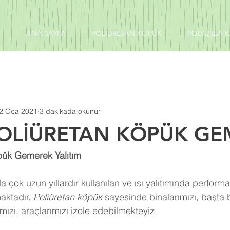
ANA SAYFA
POLİÜRETAN KÖPÜK
POLYUREA 
2 Oca 2021
3 dakikada okunur
POLİÜRETAN KÖPÜK GE
pük Gemerek Yalıtım
 çok uzun yıllardır kullanılan ve ısı yalıtımında perform
aktadır. 
Poliüretan köpük
 sayesinde binalarımızı, başta 
ızı, araçlarımızı izole edebilmekteyiz.