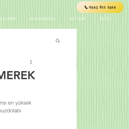
0543 611 1914
KAPLAMA
HAKKIMIZDA
İLETİŞİM
BLOG
MEREK
ansı en yüksek 
buzdolabı 