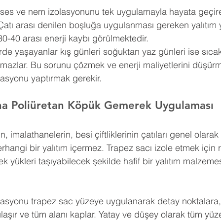
, ses ve nem izolasyonunu tek uygulamayla hayata geçire
Çatı arası denilen boşluğa uygulanması gereken yalıtım 
30-40 arası enerji kaybı görülmektedir.
erde yaşayanlar kış günleri soğuktan yaz günleri ise sıca
amazlar. Bu sorunu çözmek ve enerji maliyetlerini düşürm
lasyonu yaptırmak gerekir.
ına Poliüretan Köpük Gemerek Uygulaması
n, imalathanelerin, besi çiftliklerinin çatıları genel olar
erhangi bir yalıtım içermez. Trapez sacı izole etmek için 
k yükleri taşıyabilecek şekilde hafif bir yalıtım malzemes
lasyonu trapez sac yüzeye uygulanarak detay noktalara, g
a ulaşır ve tüm alanı kaplar. Yatay ve düşey olarak tüm yü