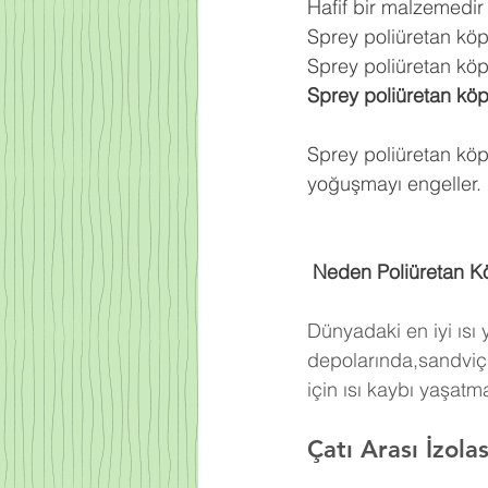
Hafif bir malzemedir
Sprey poliüretan kö
Sprey poliüretan köpü
Sprey poliüretan kö
Sprey poliüretan köp
yoğuşmayı engeller.
 Neden Poliüretan K
Dünyadaki en iyi ısı
depolarında,sandviç 
için ısı kaybı yaşat
Çatı Arası İzol