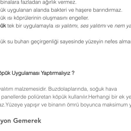
 binalara fazladan ağırlık vermez.
pük uygulanan alanda bakteri ve haşere barındırmaz.
k ısı köprülerinin oluşmasını engeller.
pük
 tek bir uygulamayla 
ısı yalıtımı
, 
ses yalıtımı
 ve 
nem yal
ük su buharı geçirgenliği sayesinde yüzeyin nefes almas
öpük Uygulaması Yaptırmalıyız ?
 yalıtım malzemesidir. Buzdolaplarında, soğuk hava 
panellerde poliüretan köpük kullanılır.Herhangi bir ek y
maz.Yüzeye yapışır ve binanın ömrü boyunca maksimum ya
asyon Gemerek