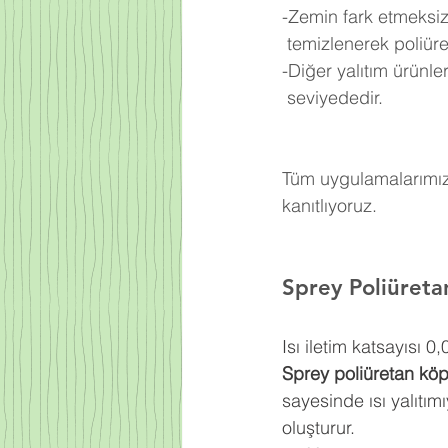
-Zemin fark etmeksiz
 temizlenerek poliü
-Diğer yalıtım ürünl
 seviyededir.
Tüm uygulamalarımızd
kanıtlıyoruz.
Sprey Poliüret
Isı iletim katsayısı 
Sprey poliüretan kö
sayesinde ısı yalıtım
oluşturur.