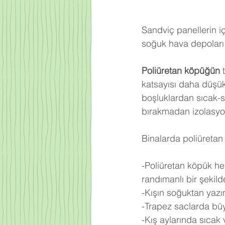
Sandviç panellerin iç
soğuk hava depoları 
Poliüretan köpüğün
 
katsayısı daha düşü
boşluklardan sıcak-
bırakmadan izolasyo
Binalarda poliüretan 
-Poliüretan köpük he
randımanlı bir şekilde 
-Kışın soğuktan yazı
-Trapez saclarda büy
-Kış aylarında sıcak