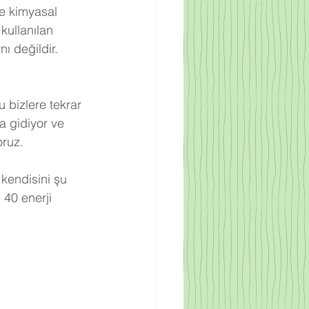
re kimyasal 
kullanılan 
ı değildir. 
 bizlere tekrar 
a gidiyor ve 
oruz.
 kendisini şu 
 40 enerji 