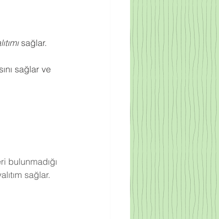
ıtımı
 sağlar.
ını sağlar ve 
eri bulunmadığı 
lıtım sağlar.