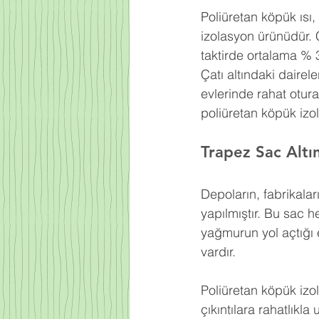
Poliüretan köpük ısı
izolasyon ürünüdür. 
taktirde ortalama % 
Çatı altındaki dairel
evlerinde rahat otur
poliüretan köpük izo
Trapez Sac Alt
Depoların, fabrikaları
yapılmıştır. Bu sac h
yağmurun yol açtığı e
vardır.
Poliüretan köpük izo
çıkıntılara rahatlıkl