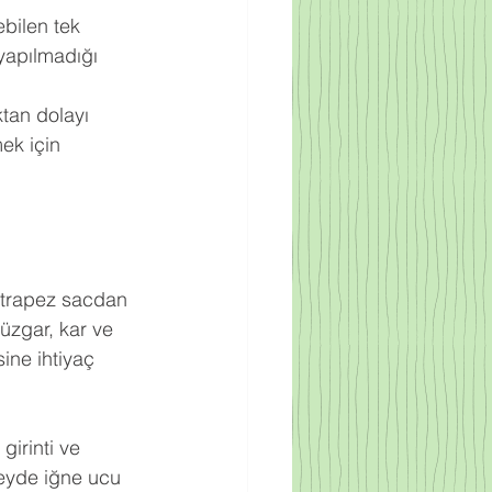
bilen tek 
yapılmadığı 
ktan dolayı 
ek için 
ak trapez sacdan 
rüzgar, kar ve 
ine ihtiyaç 
irinti ve 
zeyde iğne ucu 