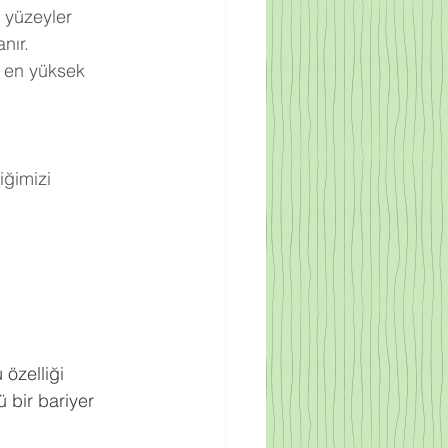
 yüzeyler 
nır.
 en yüksek 
ğimizi 
.
 özelliği 
 bir bariyer 