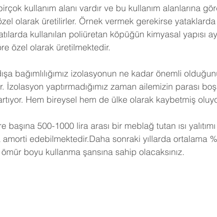
birçok kullanım alanı vardır ve bu kullanım alanlarına gö
 özel olarak üretilirler. Örnek vermek gerekirse yataklarda 
tılarda kullanılan poliüretan köpüğün kimyasal yapısı ayn
e özel olarak üretilmektedir.
dışa bağımlılığımız izolasyonun ne kadar önemli olduğunu
r. İzolasyon yaptırmadığımız zaman ailemizin parası boş
artıyor. Hem bireysel hem de ülke olarak kaybetmiş oluy
e başına 500-1000 lira arası bir meblağ tutan ısı yalıtımı
a amorti edebilmektedir.Daha sonraki yıllarda ortalama %
 ömür boyu kullanma şansına sahip olacaksınız. 