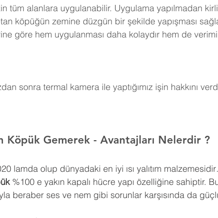
in tüm alanlara uygulanabilir. Uygulama yapılmadan kirli
retan köpüğün zemine düzgün bir şekilde yapışması sağla
erine göre hem uygulanması daha kolaydır hem de verimi
an sonra termal kamera ile yaptığımız işin hakkını verdi
an Köpük Gemerek 
- Avantajları Nelerdir ?
0,020 lamda olup dünyadaki en iyi ısı yalıtım malzemesidir
pük
 %100 e yakın kapalı hücre yapı özelliğine sahiptir. Bu
ıyla beraber ses ve nem gibi sorunlar karşısında da güçlü