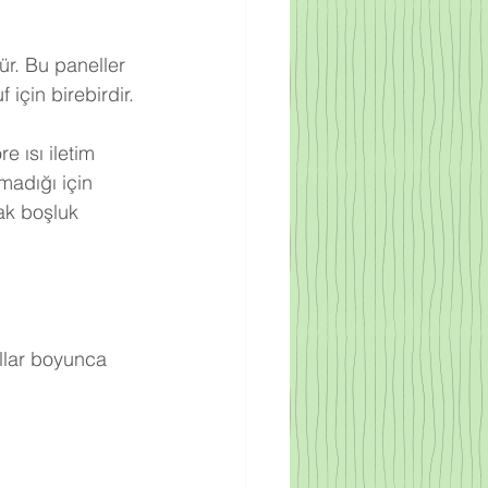
ür. Bu paneller 
için birebirdir.
 ısı iletim 
adığı için 
ak boşluk 
llar boyunca 