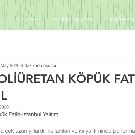
ANA SAYFA
POLİÜRETAN KÖPÜK
POLYUREA 
 May 2020
3 dakikada okunur
OLİÜRETAN KÖPÜK FAT
UL
2020
ük Fatih-İstanbul Yalıtım
 çok uzun yıllardır kullanılan ve 
ısı yalıtımı
nda performa