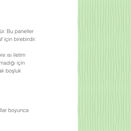
ür. Bu paneller 
için birebirdir.
 ısı iletim 
adığı için 
ak boşluk 
llar boyunca 