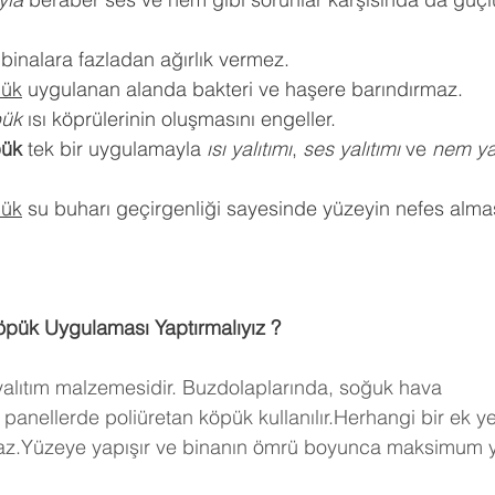
 binalara fazladan ağırlık vermez.
pük
 uygulanan alanda bakteri ve haşere barındırmaz.
pük
 ısı köprülerinin oluşmasını engeller.
pük
 tek bir uygulamayla 
ısı yalıtımı
, 
ses yalıtımı
 ve 
nem yal
pük
 su buharı geçirgenliği sayesinde yüzeyin nefes almas
öpük Uygulaması Yaptırmalıyız ?
 yalıtım malzemesidir. Buzdolaplarında, soğuk hava 
panellerde poliüretan köpük kullanılır.Herhangi bir ek y
maz.Yüzeye yapışır ve binanın ömrü boyunca maksimum ya