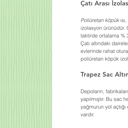
Çatı Arası İzola
Poliüretan köpük
 ıs
izolasyon ürünüdür. 
taktirde ortalama % 
Çatı altındaki dairel
evlerinde rahat otur
poliüretan köpük izo
Trapez Sac Altı
Depoların, fabrikaları
yapılmıştır. Bu sac h
yağmurun yol açtığı e
vardır.