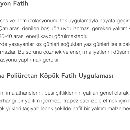
syon 
Fatih
ı, ses ve nem izolasyonunu tek uygulamayla hayata geçire
Çatı arası denilen boşluğa uygulanması gereken yalıtım 
30-40 arası enerji kaybı görülmektedir.
erde yaşayanlar kış günleri soğuktan yaz günleri ise sıca
amazlar. Bu sorunu çözmek ve enerji maliyetlerini düşürm
lasyonu yaptırmak gerekir.
na Poliüretan Köpük 
Fatih 
Uygulaması
n, imalathanelerin, besi çiftliklerinin çatıları genel olar
erhangi bir yalıtım içermez. Trapez sacı izole etmek için 
k yükleri taşıyabilecek şekilde hafif bir yalıtım malzemes