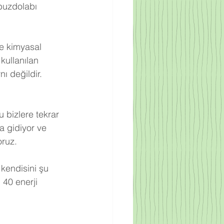
buzdolabı 
re kimyasal 
kullanılan 
ı değildir. 
 bizlere tekrar 
a gidiyor ve 
oruz.
 kendisini şu 
 40 enerji 