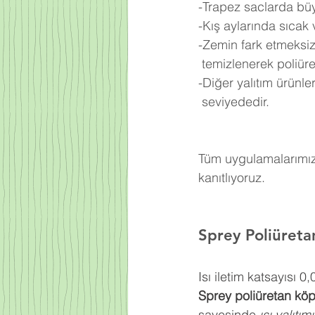
-Trapez saclarda büy
-Kış aylarında sıcak
-Zemin fark etmeksiz
 temizlenerek poliü
-Diğer yalıtım ürünl
 seviyededir.
Tüm uygulamalarımızd
kanıtlıyoruz.
Sprey Poliüret
Isı iletim katsayısı 
Sprey poliüretan kö
sayesinde 
ısı yalıtım