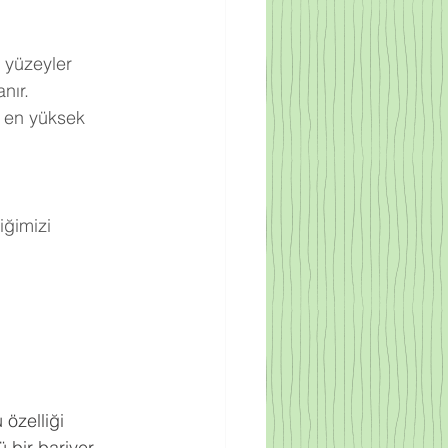
 yüzeyler 
nır.
 en yüksek 
ğimizi 
.
 özelliği 
 bir bariyer 