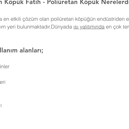
an Köpük 
Fatih
- Poliüretan Köpük Nerelerde
 en etkili çözüm olan poliüretan köpüğün endüstriden e
nım yeri bulunmaktadır.Dünyada 
ısı yalıtımında
 en çok ter
lanım alanları;
inler
eri
ı