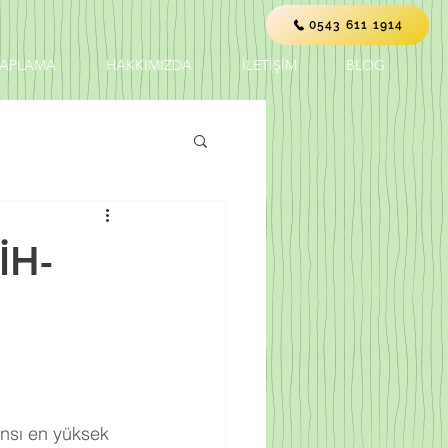
0543 611 1914
KAPLAMA
HAKKIMIZDA
İLETİŞİM
BLOG
İH-
nsı en yüksek 