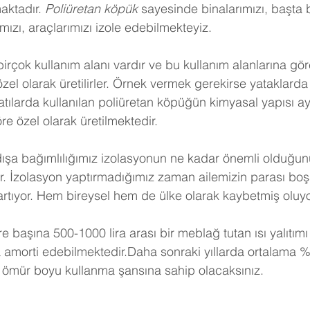
aktadır. 
Poliüretan köpük
 sayesinde binalarımızı, başta 
ızı, araçlarımızı izole edebilmekteyiz.
birçok kullanım alanı vardır ve bu kullanım alanlarına gö
 özel olarak üretilirler. Örnek vermek gerekirse yataklarda 
tılarda kullanılan poliüretan köpüğün kimyasal yapısı ayn
e özel olarak üretilmektedir.
dışa bağımlılığımız izolasyonun ne kadar önemli olduğunu
r. İzolasyon yaptırmadığımız zaman ailemizin parası boş
artıyor. Hem bireysel hem de ülke olarak kaybetmiş oluy
e başına 500-1000 lira arası bir meblağ tutan ısı yalıtımı
a amorti edebilmektedir.Daha sonraki yıllarda ortalama %
 ömür boyu kullanma şansına sahip olacaksınız. 