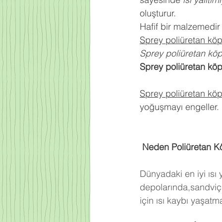
oluşturur.
Hafif bir malzemedir
Sprey poliüretan kö
Sprey poliüretan kö
Sprey poliüretan kö
Sprey poliüretan kö
yoğuşmayı engeller.
 Neden Poliüretan K
Dünyadaki en iyi ısı
depolarında,sandviç 
için ısı kaybı yaşat