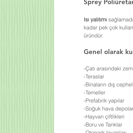
Sprey Poliüret
Isı yalıtımı
 sağlamada
kadar pek çok kulla
üründür.
Genel olarak kul
-Çatı arasındaki zem
-Teraslar
-Binaların dış cephel
-Temeller
-Prefabrik yapılar
-Soğuk hava depolar
-Hayvan çiftlikleri
-Boru ve Tanklar
-Otopark tavanları