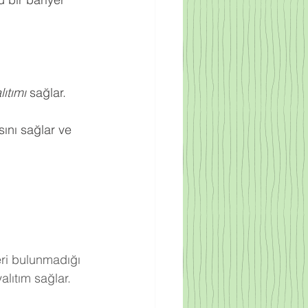
ıtımı
 sağlar.
ını sağlar ve 
eri bulunmadığı 
lıtım sağlar.