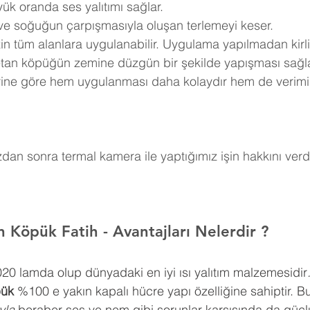
ük oranda ses yalıtımı sağlar.
 ve soğuğun çarpışmasıyla oluşan terlemeyi keser.
in tüm alanlara uygulanabilir. Uygulama yapılmadan kirli
retan köpüğün zemine düzgün bir şekilde yapışması sağla
erine göre hem uygulanması daha kolaydır hem de verimi
an sonra termal kamera ile yaptığımız işin hakkını verdi
an Köpük 
Fatih
- Avantajları Nelerdir ?
0,020 lamda olup dünyadaki en iyi ısı yalıtım malzemesidir
pük
 %100 e yakın kapalı hücre yapı özelliğine sahiptir. Bu
ıyla
 beraber ses ve nem gibi sorunlar karşısında da güçlü