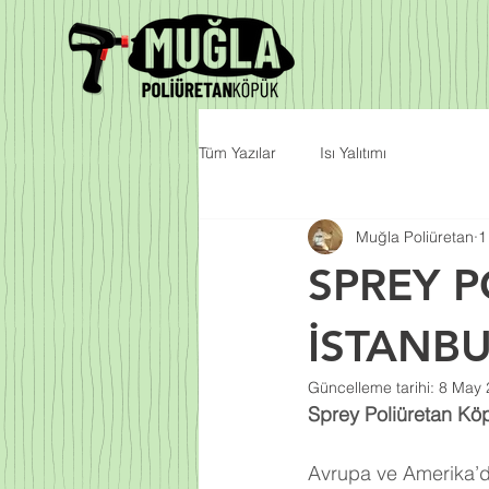
Tüm Yazılar
Isı Yalıtımı
Muğla Poliüretan
1
SPREY P
İSTANB
Güncelleme tarihi:
8 May 
Sprey Poliüretan Köp
Avrupa ve Amerika’da