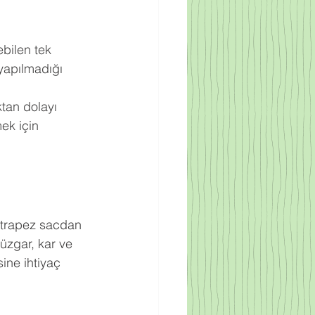
bilen tek 
yapılmadığı 
ktan dolayı 
ek için 
ak trapez sacdan 
rüzgar, kar ve 
ine ihtiyaç 