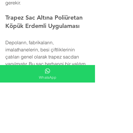
gerekir.
Trapez Sac Altına Poliüretan 
Köpük Erdemli Uygulaması
Depoların, fabrikaların, 
imalathanelerin, besi çiftliklerinin 
çatıları genel olarak trapez sacdan 
yapılmıştır. Bu sac herhangi bir yalıtım 
içermez. Trapez sacı izole etmek için 
WhatsApp
rüzgar, kar ve yağmurun yol açtığı ek 
yükleri taşıyabilecek şekilde hafif bir 
yalıtım malzemesine ihtiyaç vardır.
Poliüretan köpük
 izolasyonu trapez sac 
yüzeye uygulanarak detay noktalara, 
girinti ve çıkıntılara rahatlıkla ulaşır ve 
tüm alanı kaplar. Yatay ve düşey olarak 