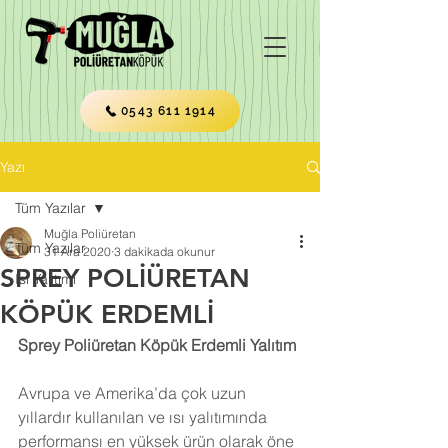
0543 611 1914
Yazı
Tüm Yazılar
Muğla Poliüretan
Tüm Yazılar
31 Ara 2020
3 dakikada okunur
SPREY POLİÜRETAN
Isı Yalıtımı
KÖPÜK ERDEMLİ
Sprey Poliüretan Köpük Erdemli Yalıtım
Avrupa ve Amerika’da çok uzun 
yıllardır kullanılan ve ısı yalıtımında 
performansı en yüksek ürün olarak öne 