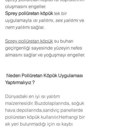
oluşmasını engeller.
Sprey poliüretan köpük
 tek bir 
uygulamayla 
ısı yalıtımı
, 
ses yalıtımı
 ve 
nem yalıtımı
 sağlar.
Sprey poliüretan köpük
 su buharı 
geçirgenliği sayesinde yüzeyin nefes 
almasını sağlar ve yoğuşmayı engeller.
 Neden Poliüretan Köpük Uygulaması 
Yaptırmalıyız ?
Dünyadaki en iyi ısı yalıtım 
malzemesidir. Buzdolaplarında, soğuk 
hava depolarında,sandviç panellerde 
poliüretan köpük kullanılır.Herhangi bir 
ek yeri bulunmadığı için ısı kaybı 