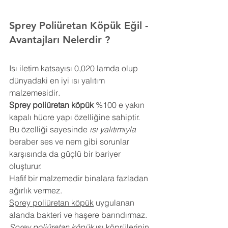
Sprey Poliüretan Köpük 
Eğil
- 
Avantajları Nelerdir ?
Isı iletim katsayısı 0,020 lamda olup 
dünyadaki en iyi ısı yalıtım 
malzemesidir
.
Sprey poliüretan köpük
 %100 e yakın 
kapalı hücre yapı özelliğine sahiptir. 
Bu özelliği sayesinde 
ısı yalıtımıyla
beraber ses ve nem gibi sorunlar 
karşısında da güçlü bir bariyer 
oluşturur.
Hafif bir malzemedir binalara fazladan 
ağırlık vermez.
Sprey poliüretan köpük
 uygulanan 
alanda bakteri ve haşere barındırmaz.
Sprey poliüretan köpük
 ısı köprülerinin 