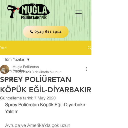
0543 611 1914
Yazı
Tüm Yazılar
Muğla Poliüretan
Tüm Yazılar
2 May 2020
3 dakikada okunur
SPREY POLİÜRETAN
Isı Yalıtımı
KÖPÜK EĞİL-DİYARBAKIR
Güncelleme tarihi:
7 May 2020
Sprey Poliüretan Köpük Eğil-Diyarbakır 
Yalıtım
Avrupa ve Amerika’da çok uzun 