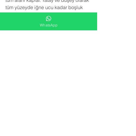
tüm alanı kaplar. Yatay ve düşey olarak 
tüm yüzeyde iğne ucu kadar boşluk 
bırakmayacak şekilde bir yalıtım örtüsü 
meydana getirir.Sprey poliüretan köpük 
WhatsApp
izolasyon uygulaması trapez sacın 
paslanmasını, çürümesini, korozyona 
uğramasını engeller. Sac birleşim 
noktalarındaki vida deliklerinden 
kaçan su sızıntılarını engeller.
NEDEN BİZİ TERCİH ETMELİSİNİZ
 ?
-YARATICI FİKİRLER
Alana en uygun izolasyon çözümünü 
kar/zarar hesabı gözetmeden sunarız.
-FARK YARATMA
Yeni nesil izolasyon için gerekli tüm 