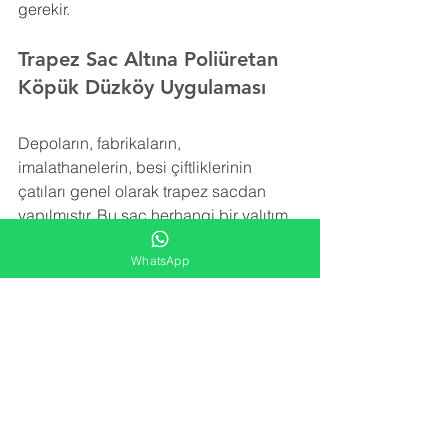
gerekir.
Trapez Sac Altına Poliüretan 
Köpük Düzköy Uygulaması
Depoların, fabrikaların, 
imalathanelerin, besi çiftliklerinin 
çatıları genel olarak trapez sacdan 
yapılmıştır. Bu sac herhangi bir yalıtım 
içermez. Trapez sacı izole etmek için 
WhatsApp
rüzgar, kar ve yağmurun yol açtığı ek 
yükleri taşıyabilecek şekilde hafif bir 
yalıtım malzemesine ihtiyaç vardır.
Poliüretan köpük
 izolasyonu trapez sac 
yüzeye uygulanarak detay noktalara, 
girinti ve çıkıntılara rahatlıkla ulaşır ve 
tüm alanı kaplar. Yatay ve düşey olarak 