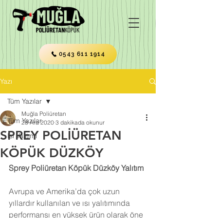
0543 611 1914
Yazı
Tüm Yazılar
Muğla Poliüretan
Tüm Yazılar
28 Ara 2020
3 dakikada okunur
SPREY POLİÜRETAN
Isı Yalıtımı
KÖPÜK DÜZKÖY
Sprey Poliüretan Köpük Düzköy Yalıtım
Avrupa ve Amerika’da çok uzun 
yıllardır kullanılan ve ısı yalıtımında 
performansı en yüksek ürün olarak öne 