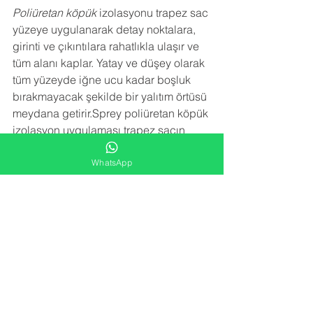
Poliüretan köpük
 izolasyonu trapez sac 
yüzeye uygulanarak detay noktalara, 
girinti ve çıkıntılara rahatlıkla ulaşır ve 
tüm alanı kaplar. Yatay ve düşey olarak 
tüm yüzeyde iğne ucu kadar boşluk 
bırakmayacak şekilde bir yalıtım örtüsü 
meydana getirir.Sprey poliüretan köpük 
izolasyon uygulaması trapez sacın 
paslanmasını, çürümesini, korozyona 
uğramasını engeller. Sac birleşim 
WhatsApp
noktalarındaki vida deliklerinden 
kaçan su sızıntılarını engeller.
NEDEN BİZİ TERCİH ETMELİSİNİZ
 ?
-YARATICI FİKİRLER
Alana en uygun izolasyon çözümünü 