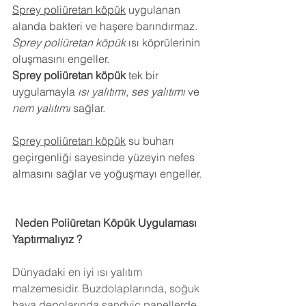
Sprey poliüretan köpük
 uygulanan 
alanda bakteri ve haşere barındırmaz.
Sprey poliüretan köpük
 ısı köprülerinin 
oluşmasını engeller.
Sprey poliüretan köpük
 tek bir 
uygulamayla 
ısı yalıtımı
, 
ses yalıtımı
 ve 
nem yalıtımı
 sağlar.
Sprey poliüretan köpük
 su buharı 
geçirgenliği sayesinde yüzeyin nefes 
almasını sağlar ve yoğuşmayı engeller.
 Neden Poliüretan Köpük Uygulaması 
Yaptırmalıyız ?
Dünyadaki en iyi ısı yalıtım 
malzemesidir. Buzdolaplarında, soğuk 
hava depolarında,sandviç panellerde 