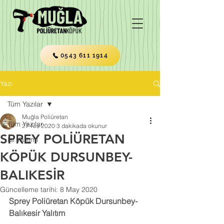
0543 611 1914
Yazı
Tüm Yazılar
Muğla Poliüretan
Tüm Yazılar
27 Nis 2020
3 dakikada okunur
SPREY POLİÜRETAN
Isı Yalıtımı
KÖPÜK DURSUNBEY-
BALIKESİR
Güncelleme tarihi:
8 May 2020
Sprey Poliüretan Köpük Dursunbey-
Balıkesir Yalıtım