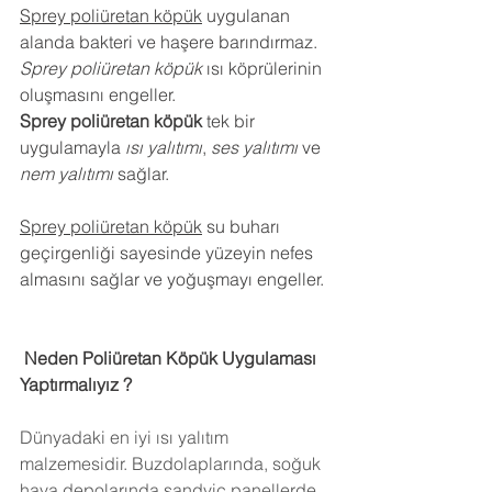
Sprey poliüretan köpük
 uygulanan 
alanda bakteri ve haşere barındırmaz.
Sprey poliüretan köpük
 ısı köprülerinin 
oluşmasını engeller.
Sprey poliüretan köpük
 tek bir 
uygulamayla 
ısı yalıtımı
, 
ses yalıtımı
 ve 
nem yalıtımı
 sağlar.
Sprey poliüretan köpük
 su buharı 
geçirgenliği sayesinde yüzeyin nefes 
almasını sağlar ve yoğuşmayı engeller.
 Neden Poliüretan Köpük Uygulaması 
Yaptırmalıyız ?
Dünyadaki en iyi ısı yalıtım 
malzemesidir. Buzdolaplarında, soğuk 
hava depolarında,sandviç panellerde 