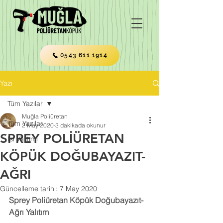
0543 611 1914
Yazı
Tüm Yazılar
Muğla Poliüretan
Tüm Yazılar
2 May 2020
3 dakikada okunur
SPREY POLİÜRETAN
Isı Yalıtımı
KÖPÜK DOĞUBAYAZIT-
AĞRI
Güncelleme tarihi:
7 May 2020
Sprey Poliüretan Köpük Doğubayazıt-
Ağrı Yalıtım