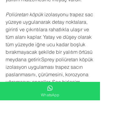
Poliüretan köpük
 izolasyonu trapez sac 
yüzeye uygulanarak detay noktalara, 
girinti ve çıkıntılara rahatlıkla ulaşır ve 
tüm alanı kaplar. Yatay ve düşey olarak 
tüm yüzeyde iğne ucu kadar boşluk 
bırakmayacak şekilde bir yalıtım örtüsü 
meydana getirir.Sprey poliüretan köpük 
izolasyon uygulaması trapez sacın 
paslanmasını, çürümesini, korozyona 
uğramasını engeller. Sac birleşim 
noktalarındaki vida deliklerinden 
WhatsApp
kaçan su sızıntılarını engeller.
NEDEN BİZİ TERCİH ETMELİSİNİZ
 ?
-YARATICI FİKİRLER