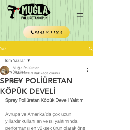
0543 611 1914
Yazı
Tüm Yazılar
Muğla Poliüretan
Tüm Yazılar
7 Ara 2020
3 dakikada okunur
SPREY POLİÜRETAN
Isı Yalıtımı
KÖPÜK DEVELİ
Sprey Poliüretan Köpük Develi Yalıtım
Avrupa ve Amerika’da çok uzun 
yıllardır kullanılan ve 
ısı yalıtımı
nda 
performansı en yüksek ürün olarak öne 