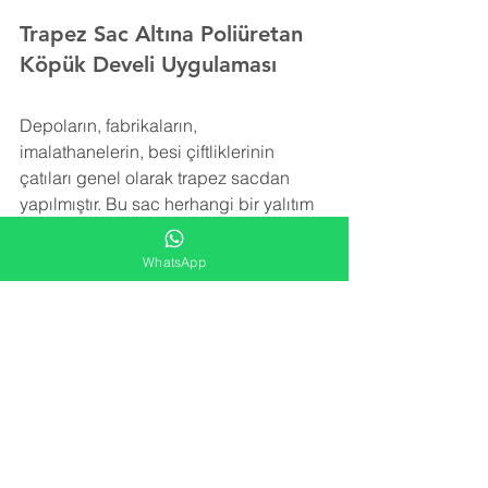
Trapez Sac Altına Poliüretan 
Köpük Develi Uygulaması
Depoların, fabrikaların, 
imalathanelerin, besi çiftliklerinin 
çatıları genel olarak trapez sacdan 
yapılmıştır. Bu sac herhangi bir yalıtım 
içermez. Trapez sacı izole etmek için 
rüzgar, kar ve yağmurun yol açtığı ek 
WhatsApp
yükleri taşıyabilecek şekilde hafif bir 
yalıtım malzemesine ihtiyaç vardır.
Poliüretan köpük
 izolasyonu trapez sac 
yüzeye uygulanarak detay noktalara, 
girinti ve çıkıntılara rahatlıkla ulaşır ve 
tüm alanı kaplar. Yatay ve düşey olarak 
tüm yüzeyde iğne ucu kadar boşluk 