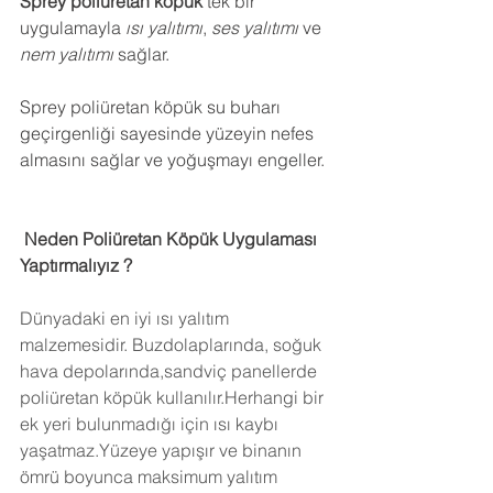
Sprey poliüretan köpük
 tek bir 
uygulamayla 
ısı yalıtımı
, 
ses yalıtımı
 ve 
nem yalıtımı
 sağlar.
Sprey poliüretan köpük su buharı 
geçirgenliği sayesinde yüzeyin nefes 
almasını sağlar ve yoğuşmayı engeller.
 Neden Poliüretan Köpük Uygulaması 
Yaptırmalıyız ?
Dünyadaki en iyi ısı yalıtım 
malzemesidir. Buzdolaplarında, soğuk 
hava depolarında,sandviç panellerde 
poliüretan köpük kullanılır.Herhangi bir 
ek yeri bulunmadığı için ısı kaybı 
yaşatmaz.Yüzeye yapışır ve binanın 
ömrü boyunca maksimum yalıtım 