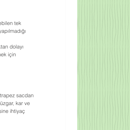
bilen tek 
yapılmadığı 
ktan dolayı 
ek için 
ak trapez sacdan 
rüzgar, kar ve 
ine ihtiyaç 