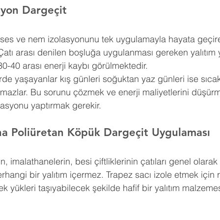
asyon Dargeçit
, ses ve nem izolasyonunu tek uygulamayla hayata geçire
Çatı arası denilen boşluğa uygulanması gereken yalıtım 
30-40 arası enerji kaybı görülmektedir.
erde yaşayanlar kış günleri soğuktan yaz günleri ise sıca
amazlar. Bu sorunu çözmek ve enerji maliyetlerini düşürm
lasyonu yaptırmak gerekir.
na Poliüretan Köpük Dargeçit Uygulaması
n, imalathanelerin, besi çiftliklerinin çatıları genel olar
erhangi bir yalıtım içermez. Trapez sacı izole etmek için 
k yükleri taşıyabilecek şekilde hafif bir yalıtım malzemes