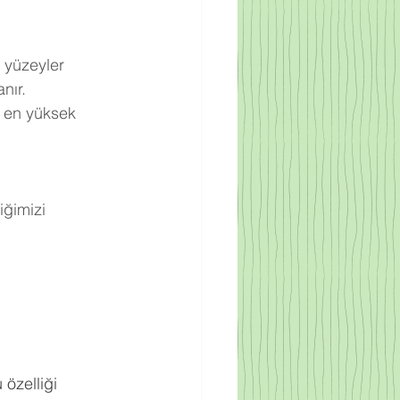
 yüzeyler 
nır.
 en yüksek 
ğimizi 
.
 özelliği 