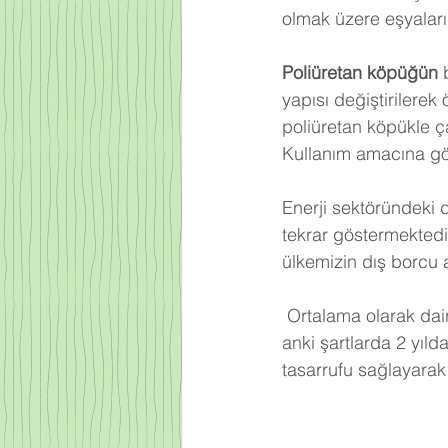
olmak üzere eşyalarım
Poliüretan köpüğün
 
yapısı değiştirilerek
poliüretan köpükle ça
Kullanım amacına gör
Enerji sektöründeki 
tekrar göstermektedi
ülkemizin dış borcu 
Ortalama olarak dair
anki şartlarda 2 yıld
tasarrufu sağlayarak