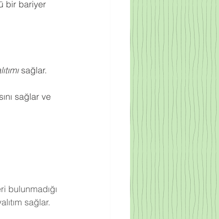
 bir bariyer 
ıtımı
 sağlar.
ını sağlar ve 
eri bulunmadığı 
lıtım sağlar.