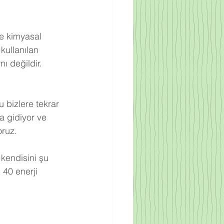
re kimyasal 
kullanılan 
ı değildir. 
 bizlere tekrar 
a gidiyor ve 
oruz.
 kendisini şu 
 40 enerji 