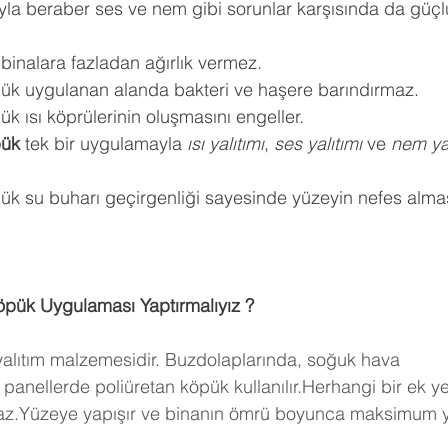
ıyla beraber ses ve nem gibi sorunlar karşısında da güçlü
 binalara fazladan ağırlık vermez.
pük uygulanan alanda bakteri ve haşere barındırmaz.
k ısı köprülerinin oluşmasını engeller.
pük
 tek bir uygulamayla 
ısı yalıtımı
, 
ses yalıtımı
 ve 
nem yal
ük su buharı geçirgenliği sayesinde yüzeyin nefes almas
öpük Uygulaması Yaptırmalıyız ?
 yalıtım malzemesidir. Buzdolaplarında, soğuk hava 
panellerde poliüretan köpük kullanılır.Herhangi bir ek y
maz.Yüzeye yapışır ve binanın ömrü boyunca maksimum ya