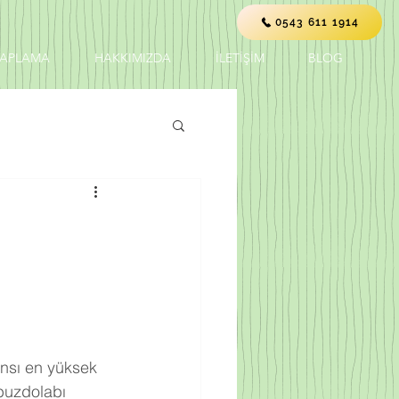
0543 611 1914
KAPLAMA
HAKKIMIZDA
İLETİŞİM
BLOG
ansı en yüksek 
buzdolabı 