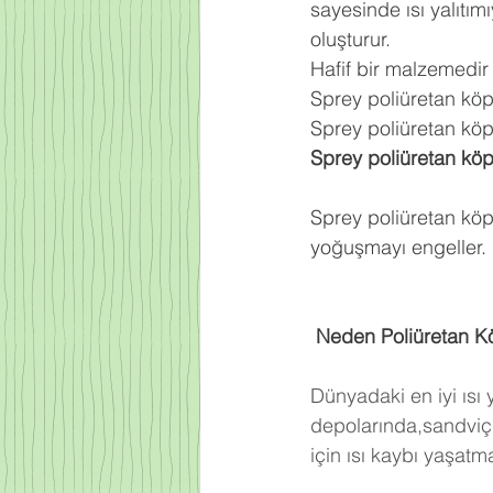
sayesinde ısı yalıtım
oluşturur.
Hafif bir malzemedir
Sprey poliüretan kö
Sprey poliüretan köpü
Sprey poliüretan kö
Sprey poliüretan köp
yoğuşmayı engeller.
 Neden Poliüretan K
Dünyadaki en iyi ısı
depolarında,sandviç 
için ısı kaybı yaşat