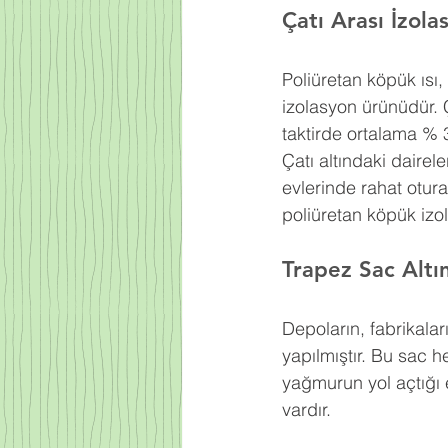
Çatı Arası İzol
Poliüretan köpük ısı
izolasyon ürünüdür. 
taktirde ortalama % 
Çatı altındaki dairel
evlerinde rahat otur
poliüretan köpük izo
Trapez Sac Altı
Depoların, fabrikaları
yapılmıştır. Bu sac h
yağmurun yol açtığı e
vardır.