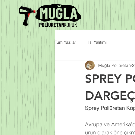
Tüm Yazılar
Isı Yalıtımı
Muğla Poliüretan
2
SPREY 
DARGEÇ
Sprey Poliüretan Köp
Avrupa ve Amerika’da
ürün olarak öne çıkm