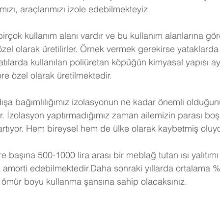
ızı, araçlarımızı izole edebilmekteyiz.
birçok kullanım alanı vardır ve bu kullanım alanlarına gö
 özel olarak üretilirler. Örnek vermek gerekirse yataklarda 
tılarda kullanılan poliüretan köpüğün kimyasal yapısı ayn
e özel olarak üretilmektedir.
dışa bağımlılığımız izolasyonun ne kadar önemli olduğunu
r. İzolasyon yaptırmadığımız zaman ailemizin parası boş
artıyor. Hem bireysel hem de ülke olarak kaybetmiş oluy
e başına 500-1000 lira arası bir meblağ tutan ısı yalıtımı
a amorti edebilmektedir.Daha sonraki yıllarda ortalama %
 ömür boyu kullanma şansına sahip olacaksınız. 