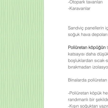
-Otopark tavanları
-Karavanlar
Sandviç panellerin iç
soğuk hava depoları 
Poliüretan köpüğün
 
katsayısı daha düşü
boşluklardan sıcak-
bırakmadan izolasyo
Binalarda poliüretan 
-Poliüretan köpük he
randımanlı bir şekilde 
-Kışın soğuktan yazı