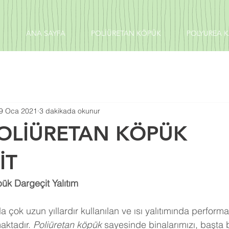
ANA SAYFA
POLİÜRETAN KÖPÜK
POLYUREA 
9 Oca 2021
3 dakikada okunur
POLİÜRETAN KÖPÜK
İT
ük Dargeçit Yalıtım
 çok uzun yıllardır kullanılan ve ısı yalıtımında perform
aktadır. 
Poliüretan köpük
 sayesinde binalarımızı, başta 