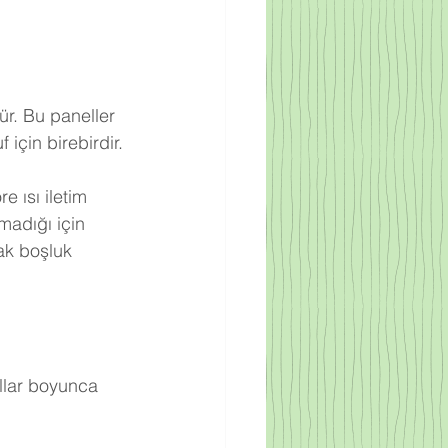
ür. Bu paneller 
için birebirdir.
 ısı iletim 
adığı için 
ak boşluk 
llar boyunca 