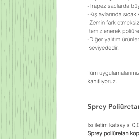
-Trapez saclarda büy
-Kış aylarında sıcak
-Zemin fark etmeksiz
 temizlenerek poliü
-Diğer yalıtım ürünl
 seviyededir.
Tüm uygulamalarımızd
kanıtlıyoruz.
Sprey Poliüreta
Isı iletim katsayısı 
Sprey poliüretan kö