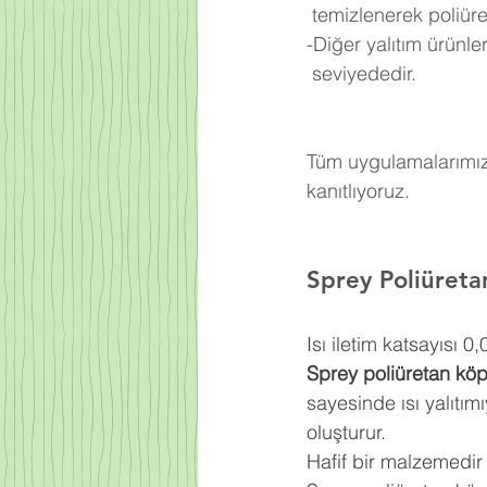
 temizlenerek poliü
-Diğer yalıtım ürünl
 seviyededir.
Tüm uygulamalarımızd
kanıtlıyoruz.
Sprey Poliüreta
Isı iletim katsayısı 
Sprey poliüretan kö
sayesinde ısı yalıtım
oluşturur.
Hafif bir malzemedir