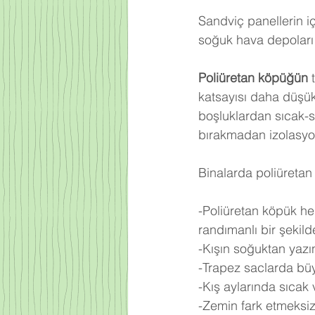
Sandviç panellerin iç
soğuk hava depoları 
Poliüretan köpüğün
 
katsayısı daha düşü
boşluklardan sıcak-
bırakmadan izolasyo
Binalarda poliüretan 
-Poliüretan köpük he
randımanlı bir şekilde 
-Kışın soğuktan yazı
-Trapez saclarda büy
-Kış aylarında sıcak
-Zemin fark etmeksiz