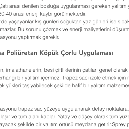
Çatı arası denilen boşluğa uygulanması gereken yalıtım 
30-40 arası enerji kaybı görülmektedir.
erde yaşayanlar kış günleri soğuktan yaz günleri ise sıca
amazlar. Bu sorunu çözmek ve enerji maliyetlerini düşürm
lasyonu yaptırmak gerekir.
na Poliüretan Köpük Çorlu Uygulaması
n, imalathanelerin, besi çiftliklerinin çatıları genel olar
erhangi bir yalıtım içermez. Trapez sacı izole etmek için 
k yükleri taşıyabilecek şekilde hafif bir yalıtım malzemes
lasyonu trapez sac yüzeye uygulanarak detay noktalara, g
a ulaşır ve tüm alanı kaplar. Yatay ve düşey olarak tüm yü
yacak şekilde bir yalıtım örtüsü meydana getirir.Sprey p