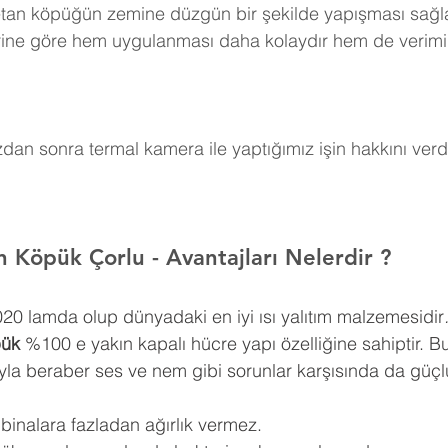
retan köpüğün zemine düzgün bir şekilde yapışması sağla
erine göre hem uygulanması daha kolaydır hem de verimi
an sonra termal kamera ile yaptığımız işin hakkını verdi
n Köpük Çorlu 
- Avantajları Nelerdir ?
0,020 lamda olup dünyadaki en iyi ısı yalıtım malzemesidir
pük
 %100 e yakın kapalı hücre yapı özelliğine sahiptir. Bu
ıyla beraber ses ve nem gibi sorunlar karşısında da güçlü
 binalara fazladan ağırlık vermez.