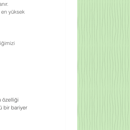
nır.
 en yüksek 
ğimizi 
.
 özelliği 
 bir bariyer 