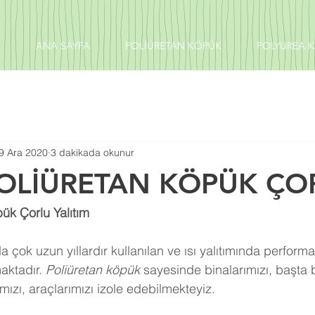
ANA SAYFA
POLİÜRETAN KÖPÜK
POLYUREA 
9 Ara 2020
3 dakikada okunur
POLİÜRETAN KÖPÜK ÇO
ük Çorlu Yalıtım
 çok uzun yıllardır kullanılan ve ısı yalıtımında perform
aktadır. 
Poliüretan köpük
 sayesinde binalarımızı, başta 
ızı, araçlarımızı izole edebilmekteyiz.