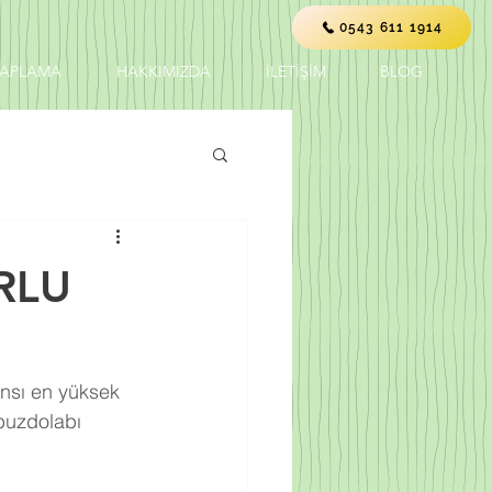
0543 611 1914
KAPLAMA
HAKKIMIZDA
İLETİŞİM
BLOG
RLU
ansı en yüksek 
buzdolabı 