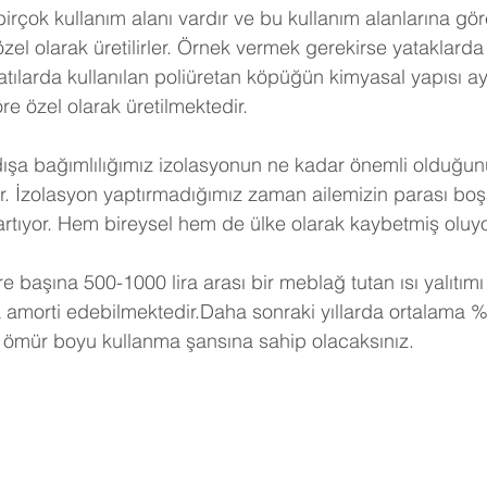
birçok kullanım alanı vardır ve bu kullanım alanlarına gö
 özel olarak üretilirler. Örnek vermek gerekirse yataklarda 
tılarda kullanılan poliüretan köpüğün kimyasal yapısı ayn
e özel olarak üretilmektedir.
dışa bağımlılığımız izolasyonun ne kadar önemli olduğunu
r. İzolasyon yaptırmadığımız zaman ailemizin parası boş
artıyor. Hem bireysel hem de ülke olarak kaybetmiş oluy
e başına 500-1000 lira arası bir meblağ tutan ısı yalıtımı
a amorti edebilmektedir.Daha sonraki yıllarda ortalama %
 ömür boyu kullanma şansına sahip olacaksınız. 