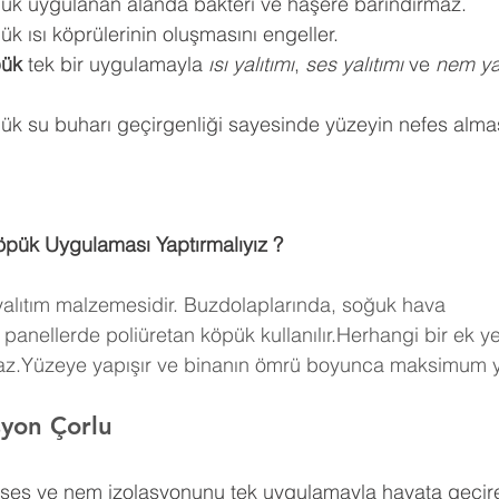
pük uygulanan alanda bakteri ve haşere barındırmaz.
k ısı köprülerinin oluşmasını engeller.
pük
 tek bir uygulamayla 
ısı yalıtımı
, 
ses yalıtımı
 ve 
nem yal
ük su buharı geçirgenliği sayesinde yüzeyin nefes almas
öpük Uygulaması Yaptırmalıyız ?
 yalıtım malzemesidir. Buzdolaplarında, soğuk hava 
panellerde poliüretan köpük kullanılır.Herhangi bir ek y
maz.Yüzeye yapışır ve binanın ömrü boyunca maksimum ya
syon Çorlu
, ses ve nem izolasyonunu tek uygulamayla hayata geçire