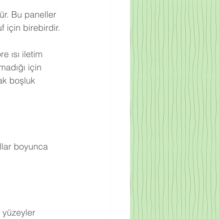
ür. Bu paneller 
için birebirdir.
 ısı iletim 
adığı için 
ak boşluk 
llar boyunca 
 yüzeyler 