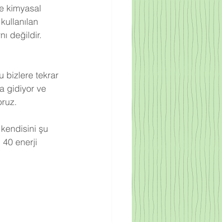
re kimyasal 
kullanılan 
ı değildir. 
 bizlere tekrar 
a gidiyor ve 
oruz.
 kendisini şu 
 40 enerji 