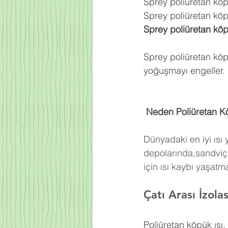
Sprey poliüretan kö
Sprey poliüretan köpü
Sprey poliüretan kö
Sprey poliüretan köp
yoğuşmayı engeller.
 Neden Poliüretan K
Dünyadaki en iyi ısı
depolarında,sandviç 
için ısı kaybı yaşat
Çatı Arası İzola
Poliüretan köpük ısı