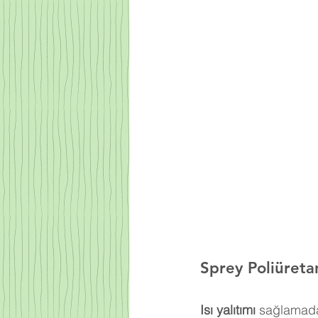
Sprey Poliüreta
Isı yalıtımı
 sağlamada