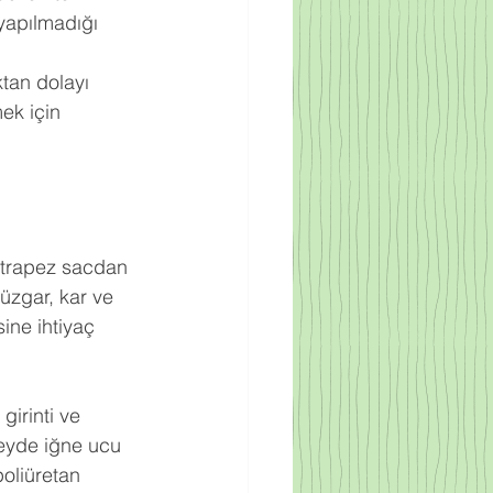
yapılmadığı 
ktan dolayı 
ek için 
ak trapez sacdan 
rüzgar, kar ve 
ine ihtiyaç 
irinti ve 
zeyde iğne ucu 
oliüretan 