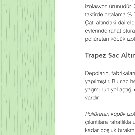
izolasyon ürünüdür. 
taktirde ortalama % 
Çatı altındaki dairel
evlerinde rahat otur
poliüretan köpük izo
Trapez Sac Altı
Depoların, fabrikaları
yapılmıştır. Bu sac h
yağmurun yol açtığı e
vardır.
Poliüretan köpük
 izo
çıkıntılara rahatlıkl
kadar boşluk bırakma