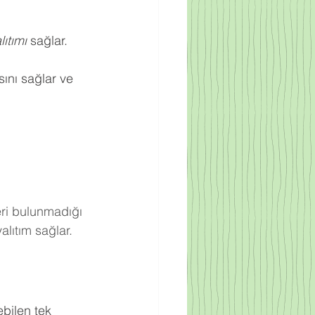
ıtımı
 sağlar.
ını sağlar ve 
eri bulunmadığı 
lıtım sağlar.
bilen tek 