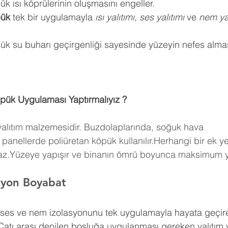
k ısı köprülerinin oluşmasını engeller.
pük
 tek bir uygulamayla 
ısı yalıtımı
, 
ses yalıtımı
 ve 
nem yal
ük su buharı geçirgenliği sayesinde yüzeyin nefes almas
pük Uygulaması Yaptırmalıyız ?
 yalıtım malzemesidir. Buzdolaplarında, soğuk hava 
panellerde poliüretan köpük kullanılır.Herhangi bir ek y
maz.Yüzeye yapışır ve binanın ömrü boyunca maksimum ya
asyon Boyabat
, ses ve nem izolasyonunu tek uygulamayla hayata geçire
Çatı arası denilen boşluğa uygulanması gereken yalıtım 