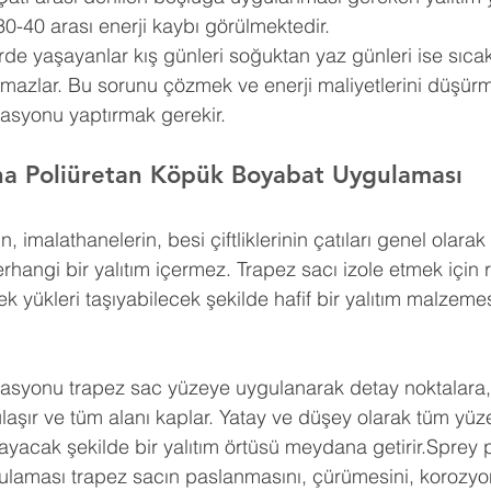
30-40 arası enerji kaybı görülmektedir.
erde yaşayanlar kış günleri soğuktan yaz günleri ise sıca
amazlar. Bu sorunu çözmek ve enerji maliyetlerini düşürm
lasyonu yaptırmak gerekir.
ına Poliüretan Köpük Boyabat Uygulaması
n, imalathanelerin, besi çiftliklerinin çatıları genel olar
erhangi bir yalıtım içermez. Trapez sacı izole etmek için 
k yükleri taşıyabilecek şekilde hafif bir yalıtım malzemes
lasyonu trapez sac yüzeye uygulanarak detay noktalara, g
a ulaşır ve tüm alanı kaplar. Yatay ve düşey olarak tüm yü
yacak şekilde bir yalıtım örtüsü meydana getirir.Sprey p
ulaması trapez sacın paslanmasını, çürümesini, korozyo