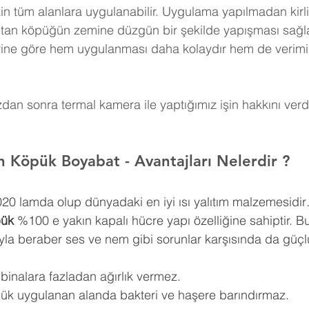
in tüm alanlara uygulanabilir. Uygulama yapılmadan kirli
retan köpüğün zemine düzgün bir şekilde yapışması sağla
erine göre hem uygulanması daha kolaydır hem de verimi
an sonra termal kamera ile yaptığımız işin hakkını verdi
an Köpük Boyabat 
- Avantajları Nelerdir ?
0,020 lamda olup dünyadaki en iyi ısı yalıtım malzemesidir
pük
 %100 e yakın kapalı hücre yapı özelliğine sahiptir. Bu
ıyla beraber ses ve nem gibi sorunlar karşısında da güçlü
 binalara fazladan ağırlık vermez.
pük uygulanan alanda bakteri ve haşere barındırmaz.