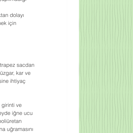
ktan dolayı 
ek için 
ak trapez sacdan 
rüzgar, kar ve 
ine ihtiyaç 
irinti ve 
zeyde iğne ucu 
oliüretan 
na uğramasını 