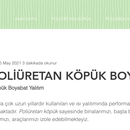
ANA SAYFA
POLİÜRETAN KÖPÜK
POLYUREA 
5 May 2021
3 dakikada okunur
POLİÜRETAN KÖPÜK BO
pük Boyabat Yalıtım
 çok uzun yıllardır kullanılan ve ısı yalıtımında perform
aktadır. 
Poliüretan köpük
 sayesinde binalarımızı, başta 
ızı, araçlarımızı izole edebilmekteyiz.