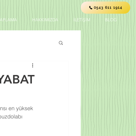
0543 611 1914
KAPLAMA
HAKKIMIZDA
İLETİŞİM
BLOG
YABAT
ansı en yüksek 
buzdolabı 