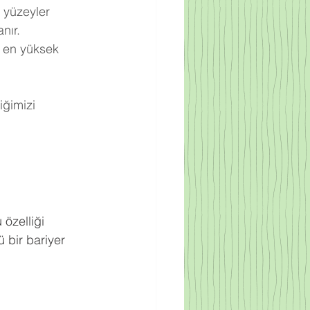
 yüzeyler 
nır.
 en yüksek 
ğimizi 
.
 özelliği 
 bir bariyer 