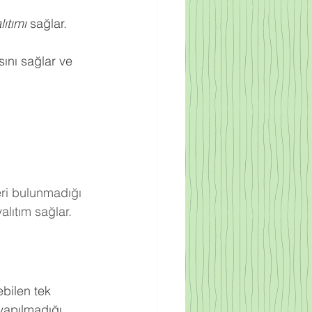
ıtımı
 sağlar.
ını sağlar ve 
eri bulunmadığı 
lıtım sağlar.
bilen tek 
yapılmadığı 