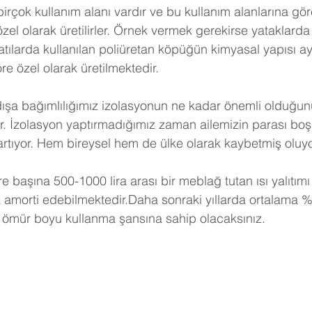
birçok kullanım alanı vardır ve bu kullanım alanlarına gö
 özel olarak üretilirler. Örnek vermek gerekirse yataklarda 
tılarda kullanılan poliüretan köpüğün kimyasal yapısı ayn
e özel olarak üretilmektedir.
dışa bağımlılığımız izolasyonun ne kadar önemli olduğunu
r. İzolasyon yaptırmadığımız zaman ailemizin parası boş
artıyor. Hem bireysel hem de ülke olarak kaybetmiş oluy
e başına 500-1000 lira arası bir meblağ tutan ısı yalıtımı
a amorti edebilmektedir.Daha sonraki yıllarda ortalama %
 ömür boyu kullanma şansına sahip olacaksınız. 