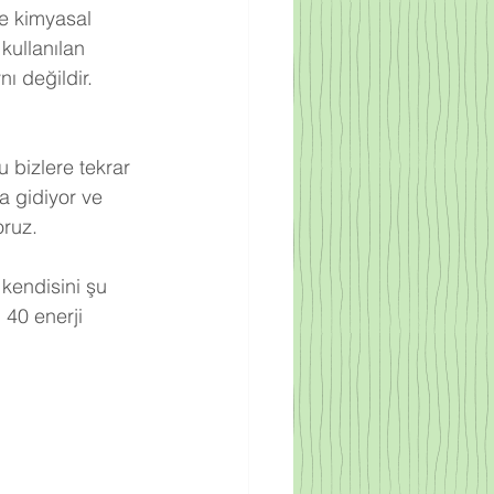
re kimyasal 
kullanılan 
ı değildir. 
 bizlere tekrar 
a gidiyor ve 
oruz.
 kendisini şu 
 40 enerji 