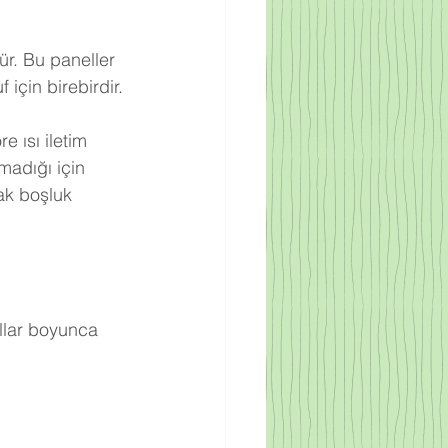
ür. Bu paneller 
için birebirdir.
 ısı iletim 
adığı için 
ak boşluk 
llar boyunca 