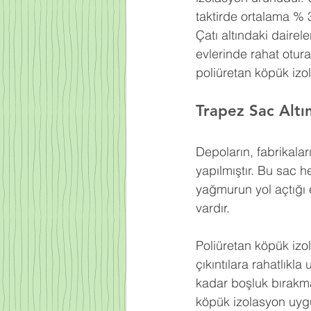
taktirde ortalama % 
Çatı altındaki dairel
evlerinde rahat otur
poliüretan köpük izo
Trapez Sac Alt
Depoların, fabrikaları
yapılmıştır. Bu sac h
yağmurun yol açtığı e
vardır.
Poliüretan köpük izo
çıkıntılara rahatlıkl
kadar boşluk bırakma
köpük izolasyon uyg