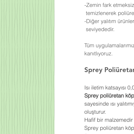
-Zemin fark etmeksiz
 temizlenerek poliü
-Diğer yalıtım ürünl
 seviyededir.
Tüm uygulamalarımızd
kanıtlıyoruz.
Sprey Poliüret
Isı iletim katsayısı 
Sprey poliüretan kö
sayesinde ısı yalıtım
oluşturur.
Hafif bir malzemedir
Sprey poliüretan kö