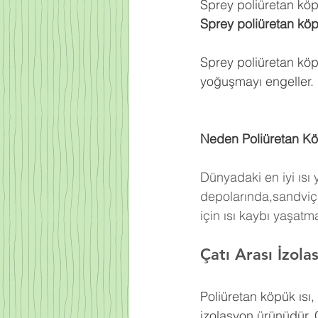
Sprey poliüretan köpü
Sprey poliüretan kö
Sprey poliüretan köp
yoğuşmayı engeller.
Neden Poliüretan Kö
Dünyadaki en iyi ısı
depolarında,sandviç 
için ısı kaybı yaşat
Çatı Arası İzol
Poliüretan köpük ısı
izolasyon ürünüdür. 