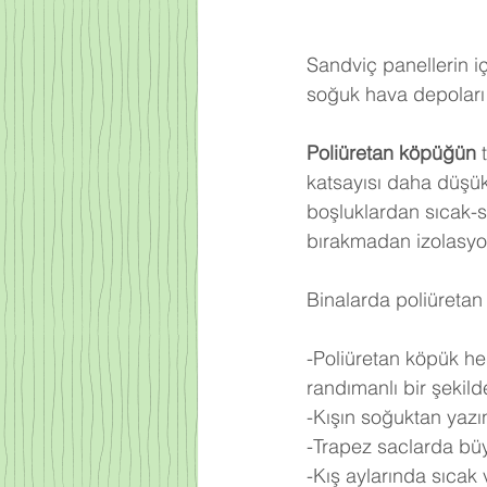
Sandviç panellerin iç
soğuk hava depoları 
Poliüretan köpüğün
 
katsayısı daha düşü
boşluklardan sıcak-
bırakmadan izolasyo
Binalarda poliüretan 
-Poliüretan köpük he
randımanlı bir şekilde 
-Kışın soğuktan yazı
-Trapez saclarda büy
-Kış aylarında sıcak